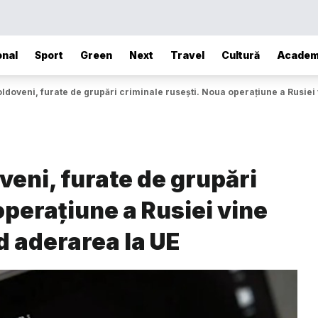
onal
Sport
Green
Next
Travel
Cultură
Academ
oldoveni, furate de grupări criminale rusești. Noua operațiune a Rusie
veni, furate de grupări
operațiune a Rusiei vine
d aderarea la UE