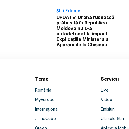
Știri Externe
UPDATE: Drona rusească
prăbușită în Republica
Moldova nu s-a
autodetonat la impact.
Explicațiile Ministerului
Apărării de la Chișinău
Teme
Servicii
România
Live
MyEurope
Video
Internațional
Emisiuni
#TheCube
Ultimele Știri
Green
Aplicația Mobil