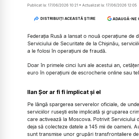
Publicat la:
17/06/2026 10:21
•
Actualizat la:
17/06/2026 12:05
DISTRIBUIȚI ACEASTĂ ȘTIRE
ADAUGĂ-NE 
Federația Rusă a lansat o nouă operațiune de d
Serviciului de Securitate de la Chișinău, servici
a le folosi în operațiuni de fraudă.
Doar în primele cinci luni ale acestui an, cetăț
euro în operațiuni de escrocherie online sau telef
Ilan Șor ar fi fi implicat și el
Pe lângă spargerea serverelor oficiale, de und
serviciilor rusești este implicată și gruparea cri
care activează la Moscova. Potrivit Serviciului 
deja să colecteze datele a 145 mii de oameni. Au
sunt transmise unor grupări transfrontaliere de