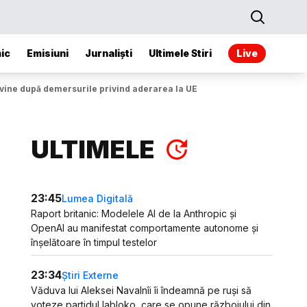
ic
Emisiuni
Jurnaliști
Ultimele Stiri
Live
i vine după demersurile privind aderarea la UE
ULTIMELE
23:45
Lumea Digitală
Raport britanic: Modelele AI de la Anthropic și
OpenAI au manifestat comportamente autonome și
înșelătoare în timpul testelor
23:34
Știri Externe
Văduva lui Aleksei Navalnîi îi îndeamnă pe ruși să
voteze partidul Iabloko, care se opune războiului din