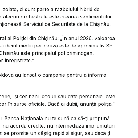
zolate, ci sunt parte a războiului hibrid de
or atacuri orchestrate este crearea sentimentului
nționează Serviciul de Securitate de la Chișinău.
l al Poliției din Chișinău:
„În anul 2026, valoarea
prejudiciul mediu per cauză este de aproximativ 89
ul Chișinău este principalul pol criminogen,
 înregistrate.”
Moldova au lansat o campanie pentru a informa
erie, își cer bani, coduri sau date personale, este
r în surse oficiale. Dacă ai dubii, anunță poliția.”
u. Banca Națională nu te sună ca să-ți propună
bani, nu acordă credite, nu intermediază împrumuturi
 se promite un câștig rapid și sigur, sau dacă ți