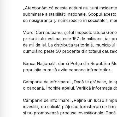
„Atenționăm că aceste acțiuni nu sunt incidente i
subminare a stabilității naționale. Scopul acest
de nesiguranță și neîncredere în societate”
, me
Viorel Cernăuțeanu, șeful Inspectoratului Genera
prejudiciului estimat este 157 de milioane, iar 
de mii de lei. La distribuția teritorială, municipi
cumulând peste 50 procente din totalul cauzelor
Banca Națională, dar și Poliția din Republica 
populația cum să evite capcana infractorilor.
Campanie de informare:
„Dacă te grăbesc, te sp
o capcană. Închide apelul. Verifică informația doa
Campanie de informare:
„Reține un lucru simpl
investiții, nu solicită plăți sau transferuri de 
și nu promovează produse investiționale. Dacă ți