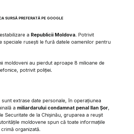
CA SURSĂ PREFERATĂ PE GOOGLE
estabilizare a
Republicii Moldova
. Potrivit
ile speciale rusești le fură datele oamenilor pentru
enii moldoveni au pierdut aproape 8 milioane de
onice, potrivit poliției.
e sunt extrase date personale, în operațiunea
minală a
miliardarului condamnat penal Ilan Șor
,
de Securitate de la Chișinău, gruparea a reușit
toritățile moldovene spun că toate informațiile
 crimă organizată.