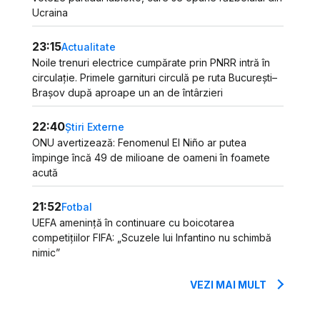
Ucraina
23:15
Actualitate
Noile trenuri electrice cumpărate prin PNRR intră în
circulație. Primele garnituri circulă pe ruta București–
Brașov după aproape un an de întârzieri
22:40
Știri Externe
ONU avertizează: Fenomenul El Niño ar putea
împinge încă 49 de milioane de oameni în foamete
acută
21:52
Fotbal
UEFA amenință în continuare cu boicotarea
competițiilor FIFA: „Scuzele lui Infantino nu schimbă
nimic”
VEZI MAI MULT