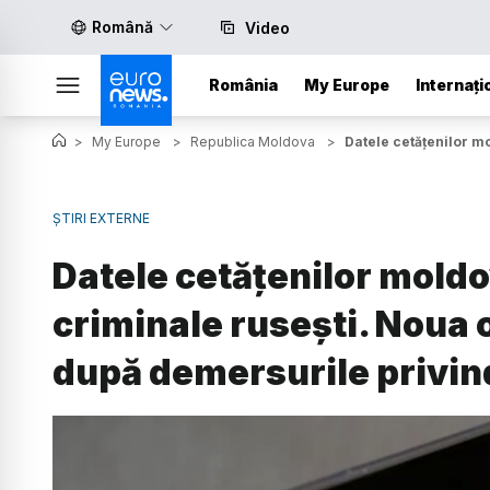
Română
Video
România
My Europe
Internați
>
My Europe
>
Republica Moldova
>
Datele cetățenilor m
ȘTIRI EXTERNE
Datele cetățenilor moldo
criminale rusești. Noua 
după demersurile privin