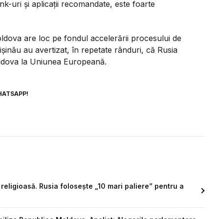
nk-uri și aplicații recomandate, este foarte
Moldova are loc pe fondul accelerării procesului de
hișinău au avertizat, în repetate rânduri, că Rusia
oldova la Uniunea Europeană.
HATSAPP!
religioasă. Rusia folosește „10 mari paliere” pentru a