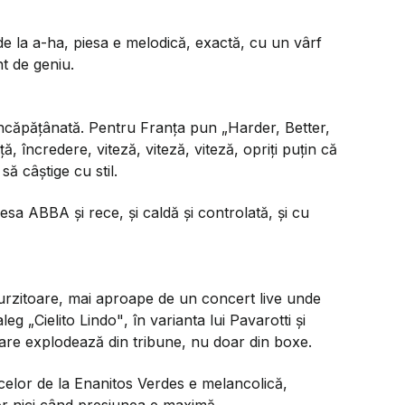
de la a-ha, piesa e melodică, exactă, cu un vârf
nt de geniu.
ă încăpățânată. Pentru Franța pun
„Harder, Better,
, încredere, viteză, viteză, viteză, opriți puțin că
să câștige cu stil.
esa ABBA și rece, și caldă și controlată, și cu
surzitoare, mai aproape de un concert live unde
aleg
„Cielito Lindo"
, în varianta lui Pavarotti și
 care explodează din tribune, nu doar din boxe.
celor de la Enanitos Verdes e melancolică,