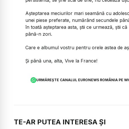
persistentă, se ține scai de tine, nu cedează u
Așteptarea meciurilor mari seamănă cu adolesc
unei piese preferate, numărând secundele până
în toată așteptarea asta, știi ce urmează, știi c
până-n zori.
Care e albumul vostru pentru orele astea de așt
Și până una, alta,
Vive la France!
URMĂREȘTE CANALUL EURONEWS ROMÂNIA PE W
TE-AR PUTEA INTERESA ȘI