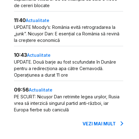
de cereri blocate
11:40
Actualitate
UPDATE Moody’s: România evită retrogradarea la
„junk”. Nicușor Dan: E esențial ca România să revină
la creștere economică
10:43
Actualitate
UPDATE. Două barje au fost scufundate în Dunăre
pentru a redirecționa apa către Cernavodă.
Operațiunea a durat 11 ore
09:56
Actualitate
PE SCURT: Nicușor Dan retrimite legea urșilor, Rusia
vrea să interzică singurul partid anti-război, iar
Europa fierbe sub caniculă
VEZI MAI MULT