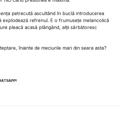
șor nici când presiunea e maximă.
ența petrecută ascultând în buclă introducerea
 explodează refrenul. E o frumusețe melancolică
ă unii pleacă acasă plângând, alții sărbătoresc
eptare, înainte de meciurile mari din seara asta?
HATSAPP!