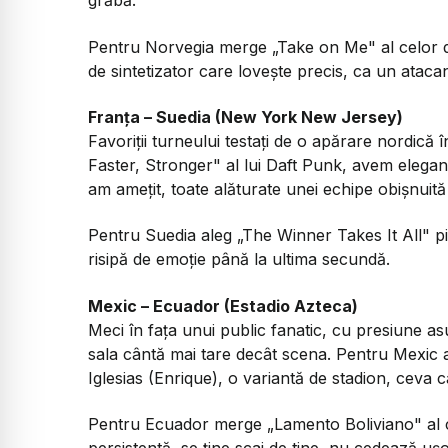
grăbă.
Pentru Norvegia merge
„Take on Me"
al celor 
de sintetizator care lovește precis, ca un ataca
Franța – Suedia (New York New Jersey)
Favoriții turneului testați de o apărare nordic
Faster, Stronger"
al lui Daft Punk, avem eleganță
am amețit, toate alăturate unei echipe obișnuită 
Pentru Suedia aleg
„The Winner Takes It All"
pi
risipă de emoție până la ultima secundă.
Mexic – Ecuador (Estadio Azteca)
Meci în fața unui public fanatic, cu presiune a
sala cântă mai tare decât scena. Pentru Mexic 
Iglesias (Enrique), o variantă de stadion, ceva
Pentru Ecuador merge
„Lamento Boliviano"
al 