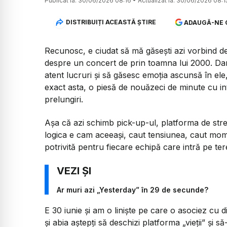
Publicat la:
30/06/2026 08:16
•
Actualizat la:
30/06/2026 08:1
DISTRIBUIȚI ACEASTĂ ȘTIRE
ADAUGĂ-NE 
Recunosc, e ciudat să mă găsești azi vorbind d
despre un concert de prin toamna lui 2000. Dar
atent lucruri și să găsesc emoția ascunsă în el
exact asta, o piesă de nouăzeci de minute cu int
prelungiri.
Așa că azi schimb pick-up-ul, platforma de stre
logica e cam aceeași, caut tensiunea, caut mom
potrivită pentru fiecare echipă care intră pe ter
Ar muri azi „Yesterday” în 29 de secunde?
E 30 iunie și am o liniște pe care o asociez cu 
și abia aștepți să deschizi platforma „vieții” și să-