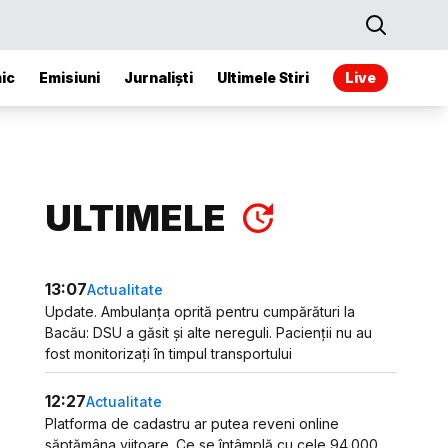
ic
Emisiuni
Jurnaliști
Ultimele Stiri
Live
ULTIMELE
13:07
Actualitate
Update. Ambulanța oprită pentru cumpărături la
Bacău: DSU a găsit și alte nereguli. Pacienții nu au
fost monitorizați în timpul transportului
12:27
Actualitate
Platforma de cadastru ar putea reveni online
săptămâna viitoare. Ce se întâmplă cu cele 94.000