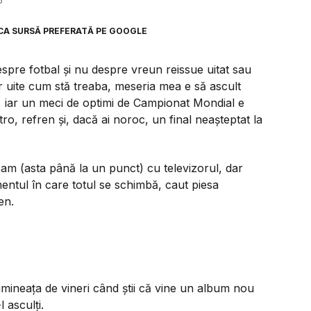
5
CA SURSĂ PREFERATĂ PE GOOGLE
espre fotbal și nu despre vreun
reissue
uitat sau
 uite cum stă treaba, meseria mea e să ascult
e, iar un meci de optimi de Campionat Mondial e
ro, refren și, dacă ai noroc, un final neașteptat la
am (asta până la un punct) cu televizorul, dar
entul în care totul se schimbă, caut piesa
en.
dimineața de vineri când știi că vine un album nou
l asculți.