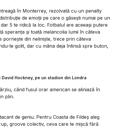
ntreagă în Monterrey, rezolvată cu un penalty
o distribuție de emoții pe care o găsești numai pe un
ar 5 te ridică la loc. Fotbalul are aceeași putere
ă speranța și toată melancolia lumii în câteva
 pornește din neliniște, trece prin câteva
ndu-te golit, dar cu mâna deja întinsă spre buton,
ui David Hockney, pe un stadion din Londra
 târziu, când fusul orar american se aliniază în
n plin.
 atacant de geniu. Pentru Coasta de Fildeș aleg
rup, groove colectiv, ceva care te mișcă fără