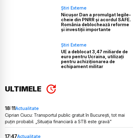
Știri Externe
Nicușor Dan a promulgat legile-
cheie din PNRR și acordul SAFE.
România deblochează reforme
și investiții importante
Știri Externe
UE a deblocat 3,47 miliarde de
euro pentru Ucraina, utilizați
pentru achiziționarea de
echipament militar
ULTIMELE
18:11
Actualitate
Ciprian Ciucu: Transportul public gratuit în București, tot mai
puțin probabil. „Situația financiară a STB este gravă”
17:47
Actualitate