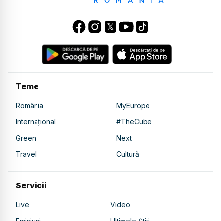
Teme
România
MyEurope
Internațional
#TheCube
Green
Next
Travel
Cultură
Servicii
Live
Video
Emisiuni
Ultimele Știri