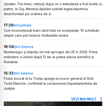
Update: Trei tineri, reținuți după ce o ambulanță a fost lovită cu
pietre, la Cluj. Ministrul Apărării solicită legea împotriva
dezinformării pe ordinea de zi
17:29
Actualitate
Cum economisești bani când totul se scumpește. 10 schimbări
simple care pot reduce cheltuielile lunare
16:58
Știri Externe
Muntenegru și Islanda, tot mai aproape de UE în 2028. Prima
extindere a Uniunii după 13 ani ar putea aduce beneficii și
României
15:32
Știri Externe
Fostul avocat al lui Trump ajunge procuror general al SUA.
Todd Blanche, confirmat la conducerea Departamentului de
Justiție
VEZI MAI MULT