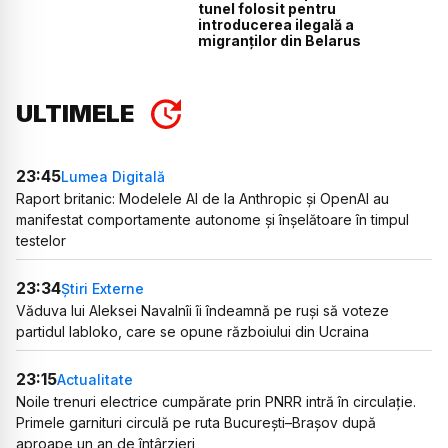
tunel folosit pentru
introducerea ilegală a
migranților din Belarus
ULTIMELE
23:45
Lumea Digitală
Raport britanic: Modelele AI de la Anthropic și OpenAI au
manifestat comportamente autonome și înșelătoare în timpul
testelor
23:34
Știri Externe
Văduva lui Aleksei Navalnîi îi îndeamnă pe ruși să voteze
partidul Iabloko, care se opune războiului din Ucraina
23:15
Actualitate
Noile trenuri electrice cumpărate prin PNRR intră în circulație.
Primele garnituri circulă pe ruta București–Brașov după
aproape un an de întârzieri