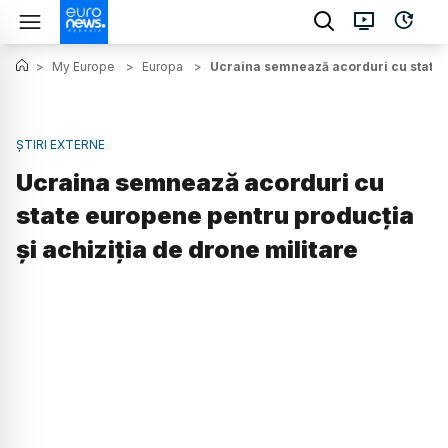
>
My Europe
>
Europa
>
Ucraina semnează acorduri cu state e
ȘTIRI EXTERNE
Ucraina semnează acorduri cu
state europene pentru producția
și achiziția de drone militare