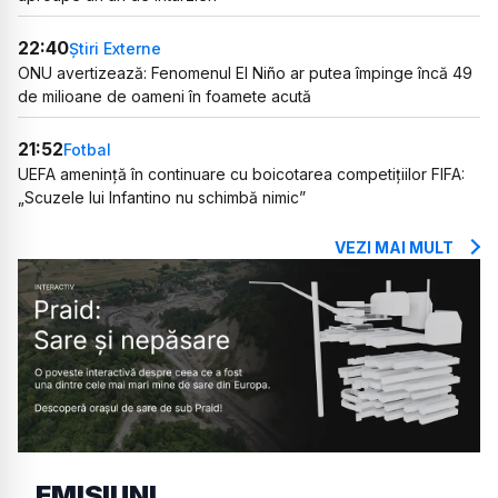
22:40
Știri Externe
ONU avertizează: Fenomenul El Niño ar putea împinge încă 49
de milioane de oameni în foamete acută
21:52
Fotbal
UEFA amenință în continuare cu boicotarea competițiilor FIFA:
„Scuzele lui Infantino nu schimbă nimic”
VEZI MAI MULT
EMISIUNI