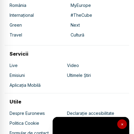
România
MyEurope
Internațional
#TheCube
Green
Next
Travel
Cultură
Servicii
Live
Video
Emisiuni
Ultimele Știri
Aplicația Mobilă
Utile
Despre Euronews
Declarație accesibilitate
Politica Cookie
Politica de confidențialitate
×
Formular de contact
Transparență în utilizarea AI