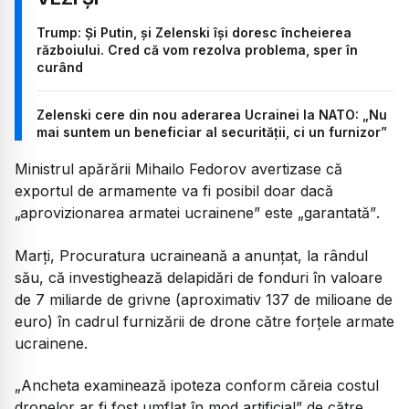
Trump: Și Putin, și Zelenski își doresc încheierea
războiului. Cred că vom rezolva problema, sper în
curând
Zelenski cere din nou aderarea Ucrainei la NATO: „Nu
mai suntem un beneficiar al securității, ci un furnizor”
Ministrul apărării Mihailo Fedorov avertizase că
exportul de armamente va fi posibil doar dacă
„aprovizionarea armatei ucrainene”
este
„garantată”
.
Marți, Procuratura ucraineană a anunțat, la rândul
său, că investighează delapidări de fonduri în valoare
de 7 miliarde de grivne (aproximativ 137 de milioane de
euro) în cadrul furnizării de drone către forțele armate
ucrainene.
„Ancheta examinează ipoteza conform căreia costul
dronelor ar fi fost umflat în mod artificial”
de către