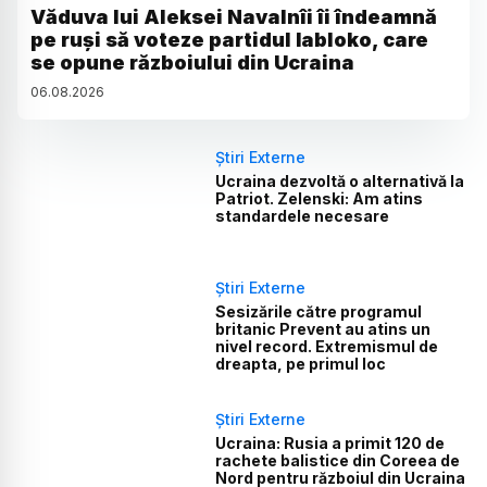
Văduva lui Aleksei Navalnîi îi îndeamnă
pe ruși să voteze partidul Iabloko, care
se opune războiului din Ucraina
06
.
08
.
2026
Știri Externe
Ucraina dezvoltă o alternativă la
Patriot. Zelenski: Am atins
standardele necesare
Știri Externe
Sesizările către programul
britanic Prevent au atins un
nivel record. Extremismul de
dreapta, pe primul loc
Știri Externe
Ucraina: Rusia a primit 120 de
rachete balistice din Coreea de
Nord pentru războiul din Ucraina