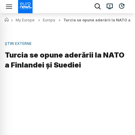
>
My Europe
>
Europa
>
Turcia se opune aderării la NATO a Fi
ȘTIRI EXTERNE
Turcia se opune aderării la NATO
a Finlandei și Suediei