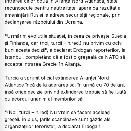
Intrarea celor două în Alianța Nord-Atlantică, state
recunoscute pentru neutralitate, apare ca rezultat a
amenințării Rusiei la adresa securității regionale, prin
declanșarea războiului din Ucraina.
"Urmărim evoluțiile situației, în ceea ce privește Suedia
și Finlanda, dar (noi, turcii – n.red.) nu privim cu ochi
buni aceste decizii", a declarat Erdogan reporterilor, la
Istanbul, completând că a fost o greșeală ca NATO să
accepte intrarea Greciei în Alianță.
Turcia a sprijinit oficial extinderea Alianței Nord-
Atlantice încă de la aderarea sa, în urmă cu 70 de ani,
însă orice decizie privind extinderea trebuie să fie luată
cu acordul unanim al membrilor săi.
"(Noi, turcii – n.red) Nu vrem să facem aceleași
greșeli. În plus, țările scandinave sunt gazde ale
organizațiilor teroriste", a declarat Erdogan.