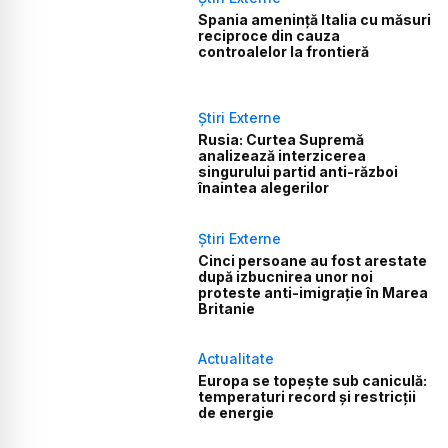
Spania amenință Italia cu măsuri
reciproce din cauza
controalelor la frontieră
Știri Externe
Rusia: Curtea Supremă
analizează interzicerea
singurului partid anti-război
înaintea alegerilor
Știri Externe
Cinci persoane au fost arestate
după izbucnirea unor noi
proteste anti-imigrație în Marea
Britanie
Actualitate
Europa se topește sub caniculă:
temperaturi record și restricții
de energie