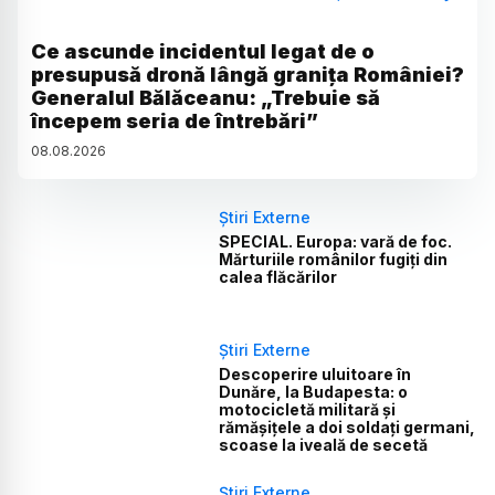
Ce ascunde incidentul legat de o
presupusă dronă lângă granița României?
Generalul Bălăceanu: „Trebuie să
începem seria de întrebări”
08
.
08
.
2026
Știri Externe
SPECIAL. Europa: vară de foc.
Mărturiile românilor fugiți din
calea flăcărilor
Știri Externe
Descoperire uluitoare în
Dunăre, la Budapesta: o
motocicletă militară și
rămășițele a doi soldați germani,
scoase la iveală de secetă
Știri Externe