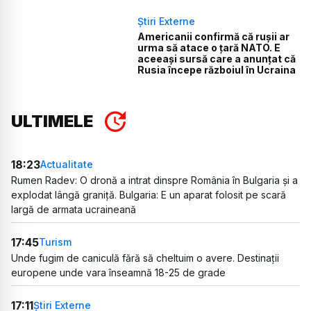
Știri Externe
Americanii confirmă că rușii ar
urma să atace o țară NATO. E
aceeași sursă care a anunțat că
Rusia începe războiul în Ucraina
ULTIMELE
18:23
Actualitate
Rumen Radev: O dronă a intrat dinspre România în Bulgaria și a
explodat lângă graniță. Bulgaria: E un aparat folosit pe scară
largă de armata ucraineană
17:45
Turism
Unde fugim de caniculă fără să cheltuim o avere. Destinații
europene unde vara înseamnă 18-25 de grade
17:11
Știri Externe