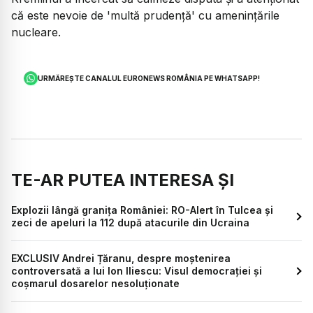
că este nevoie de 'multă prudență' cu amenințările
nucleare.
URMĂREȘTE CANALUL EURONEWS ROMÂNIA PE WHATSAPP!
TE-AR PUTEA INTERESA ȘI
Explozii lângă granița României: RO-Alert în Tulcea și
zeci de apeluri la 112 după atacurile din Ucraina
EXCLUSIV Andrei Țăranu, despre moștenirea
controversată a lui Ion Iliescu: Visul democrației și
coșmarul dosarelor nesoluționate