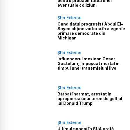
pentru probabilitatea unei
eventuale coliziuni
Știri Externe
Candidatul progresist Abdul El-
Sayed obține victoria în alegerile
primare democrate din
Michigan
Știri Externe
Influencerul mexican Cesar
Gastelum, împușcat mortal în
timpul unei transmisiuni live
Știri Externe
Bărbat înarmat, arestat în
apropierea unui teren de golf al
lui Donald Trump
Știri Externe
Ultimul sondaj în SUA arată