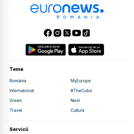
Teme
România
MyEurope
Internațional
#TheCube
Green
Next
Travel
Cultură
Servicii