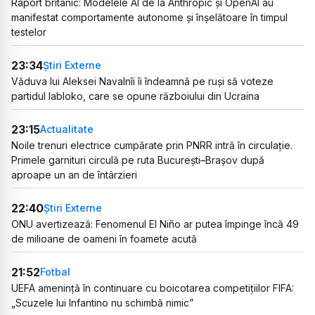
Raport britanic: Modelele AI de la Anthropic și OpenAI au
manifestat comportamente autonome și înșelătoare în timpul
testelor
23:34
Știri Externe
Văduva lui Aleksei Navalnîi îi îndeamnă pe ruși să voteze
partidul Iabloko, care se opune războiului din Ucraina
23:15
Actualitate
Noile trenuri electrice cumpărate prin PNRR intră în circulație.
Primele garnituri circulă pe ruta București–Brașov după
aproape un an de întârzieri
22:40
Știri Externe
ONU avertizează: Fenomenul El Niño ar putea împinge încă 49
de milioane de oameni în foamete acută
21:52
Fotbal
UEFA amenință în continuare cu boicotarea competițiilor FIFA:
„Scuzele lui Infantino nu schimbă nimic”