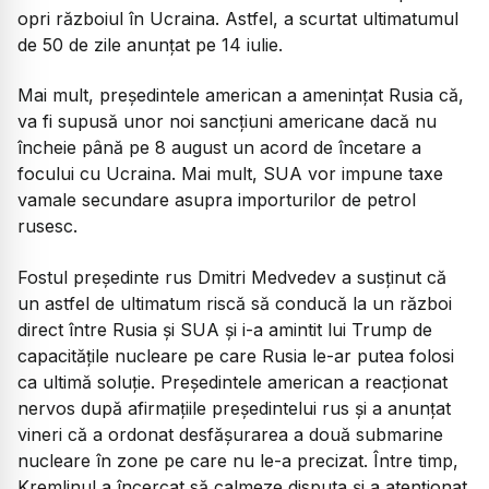
opri războiul în Ucraina. Astfel, a scurtat ultimatumul
de 50 de zile anunțat pe 14 iulie.
Mai mult, președintele american a amenințat Rusia că,
va fi supusă unor noi sancțiuni americane dacă nu
încheie până pe 8 august un acord de încetare a
focului cu Ucraina. Mai mult, SUA vor impune taxe
vamale secundare asupra importurilor de petrol
rusesc.
Fostul președinte rus Dmitri Medvedev a susținut că
un astfel de ultimatum riscă să conducă la un război
direct între Rusia și SUA și i-a amintit lui Trump de
capacitățile nucleare pe care Rusia le-ar putea folosi
ca ultimă soluție. Președintele american a reacționat
nervos după afirmațiile președintelui rus și a anunțat
vineri că a ordonat desfășurarea a două submarine
nucleare în zone pe care nu le-a precizat. Între timp,
Kremlinul a încercat să calmeze disputa și a atenționat