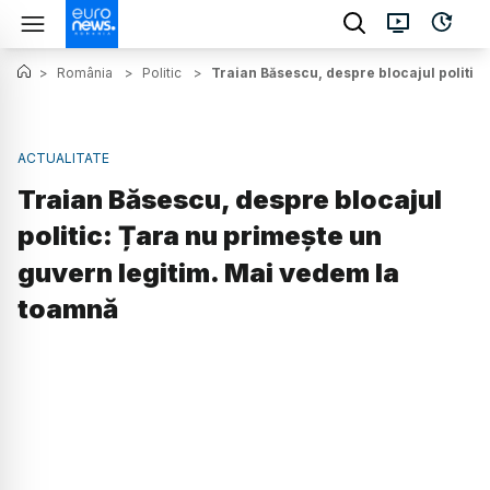
>
România
>
Politic
>
Traian Băsescu, despre blocajul politic
ACTUALITATE
Traian Băsescu, despre blocajul
politic: Țara nu primeşte un
guvern legitim. Mai vedem la
toamnă