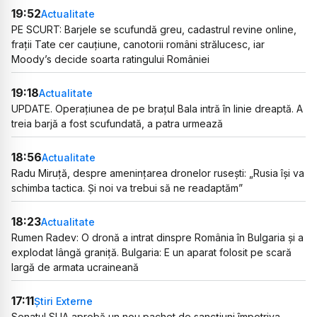
19:52
Actualitate
PE SCURT: Barjele se scufundă greu, cadastrul revine online,
frații Tate cer cauțiune, canotorii români strălucesc, iar
Moody’s decide soarta ratingului României
19:18
Actualitate
UPDATE. Operațiunea de pe brațul Bala intră în linie dreaptă. A
treia barjă a fost scufundată, a patra urmează
18:56
Actualitate
Radu Miruță, despre amenințarea dronelor rusești: „Rusia își va
schimba tactica. Și noi va trebui să ne readaptăm”
18:23
Actualitate
Rumen Radev: O dronă a intrat dinspre România în Bulgaria și a
explodat lângă graniță. Bulgaria: E un aparat folosit pe scară
largă de armata ucraineană
17:11
Știri Externe
Senatul SUA aprobă un nou pachet de sancțiuni împotriva