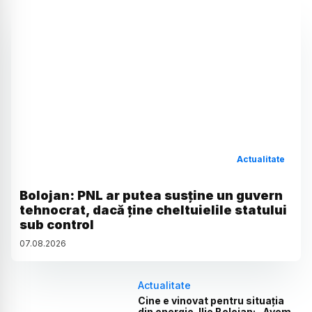
Actualitate
Bolojan: PNL ar putea susține un guvern
tehnocrat, dacă ține cheltuielile statului
sub control
07
.
08
.
2026
Actualitate
Cine e vinovat pentru situația
din energie. Ilie Bolojan: „Avem