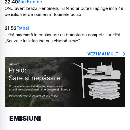
22:40
Știri Externe
ONU avertizează: Fenomenul El Niño ar putea împinge încă 49
de milioane de oameni în foamete acută
21:52
Fotbal
UEFA amenință în continuare cu boicotarea competițiilor FIFA:
„Scuzele lui Infantino nu schimbă nimic”
VEZI MAI MULT
EMISIUNI