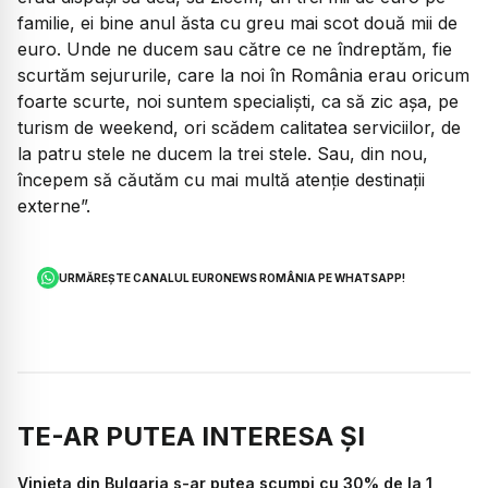
familie, ei bine anul ăsta cu greu mai scot două mii de
euro. Unde ne ducem sau către ce ne îndreptăm, fie
scurtăm sejururile, care la noi în România erau oricum
foarte scurte, noi suntem specialiști, ca să zic așa, pe
turism de weekend, ori scădem calitatea serviciilor, de
la patru stele ne ducem la trei stele. Sau, din nou,
începem să căutăm cu mai multă atenție destinații
externe”.
URMĂREȘTE CANALUL EURONEWS ROMÂNIA PE WHATSAPP!
TE-AR PUTEA INTERESA ȘI
Vinieta din Bulgaria s-ar putea scumpi cu 30% de la 1