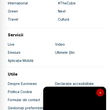
Internațional
#TheCube
Green
Next
Travel
Cultură
Servicii
Live
Video
Emisiuni
Ultimele Știri
Aplicația Mobilă
Utile
Despre Euronews
Declarație accesibilitate
Politica Cookie
Politica de confidențialitate
×
Formular de contact
Transparență în utilizarea AI
Gestionați preferințele