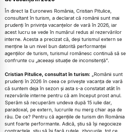
În direct la Euronews România, Cristian Pitulice,
consultant în turism, a declarat că românii sunt mai
prudenți în privința vacanțelor de vară în 2026, iar
acest lucru se vede în numărul redus al rezervărilor
interne. Acesta a precizat că, deși turismul extern se
menține la un nivel bun datorită performanței
agențiilor de turism, turismul românesc continuă să se
confrunte cu
„aceeași situație de inconsitență”
.
Cristian Pitulice, consultat în turism:
„
Românii sunt
prudenți în 2026 în ceea ce privește vacanța de vară
că suntem deja în sezon și asta s-a constatat atât în
rezervările interne pentru că am început prost anul.
Sperăm să recuperăm undeva după 15 iulie dar,
paradoxal, pe extern, lucrurile nu merg chiar așa de
rău. De ce? Pentru că agențiile de turism din România
sunt foarte performante. Adică, știu să își negocieze
contractele, știu să își facă rutele, zborurile, tot ce