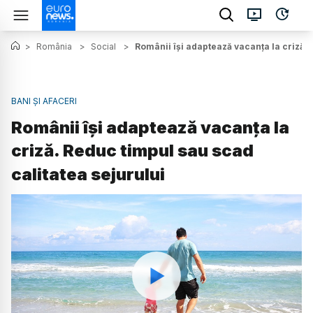
>
România
>
Social
>
Românii își adaptează vacanța la criză. 
BANI ȘI AFACERI
Românii își adaptează vacanța la
criză. Reduc timpul sau scad
calitatea sejurului
Watch