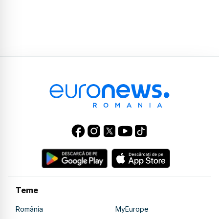
Teme
România
MyEurope