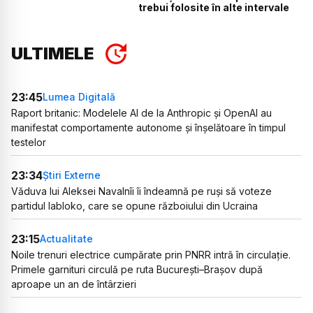
trebui folosite în alte intervale
ULTIMELE
23:45
Lumea Digitală
Raport britanic: Modelele AI de la Anthropic și OpenAI au
manifestat comportamente autonome și înșelătoare în timpul
testelor
23:34
Știri Externe
Văduva lui Aleksei Navalnîi îi îndeamnă pe ruși să voteze
partidul Iabloko, care se opune războiului din Ucraina
23:15
Actualitate
Noile trenuri electrice cumpărate prin PNRR intră în circulație.
Primele garnituri circulă pe ruta București–Brașov după
aproape un an de întârzieri