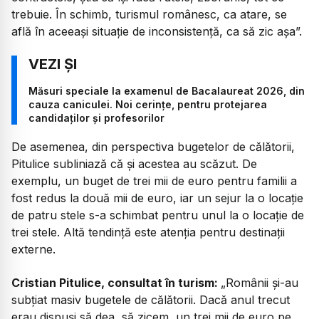
trebuie. În schimb, turismul românesc, ca atare, se
află în aceeași situație de inconsistență, ca să zic așa”.
Măsuri speciale la examenul de Bacalaureat 2026, din
cauza caniculei. Noi cerințe, pentru protejarea
candidaților și profesorilor
De asemenea, din perspectiva bugetelor de călătorii,
Pitulice subliniază că și acestea au scăzut. De
exemplu, un buget de trei mii de euro pentru familii a
fost redus la două mii de euro, iar un sejur la o locație
de patru stele s-a schimbat pentru unul la o locație de
trei stele. Altă tendință este atenția pentru destinații
externe.
Cristian Pitulice, consultat în turism:
„
Românii și-au
subțiat masiv bugetele de călătorii. Dacă anul trecut
erau dispuși să dea, să zicem, un trei mii de euro pe