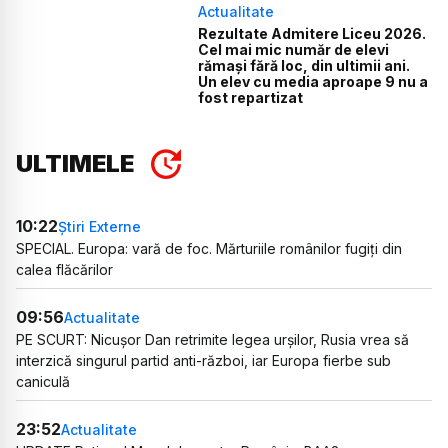
Actualitate
Rezultate Admitere Liceu 2026.
Cel mai mic număr de elevi
rămași fără loc, din ultimii ani.
Un elev cu media aproape 9 nu a
fost repartizat
ULTIMELE
10:22
Știri Externe
SPECIAL. Europa: vară de foc. Mărturiile românilor fugiți din
calea flăcărilor
09:56
Actualitate
PE SCURT: Nicușor Dan retrimite legea urșilor, Rusia vrea să
interzică singurul partid anti-război, iar Europa fierbe sub
caniculă
23:52
Actualitate