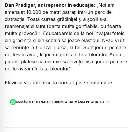
Dan Prediger, antreprenor în educație
: „Noi am
amenajat 10.000 de metri pătrați într-un parc de
distracție. Toată curtea grădiniței și a școlii s-a
reamenajat și sunt foarte multe gonflabile, cu foarte
multe provocări. Educatoarele de la noi învățau fetele
din grădiniță și din școală să joace elasticul. N-au vrut
să renunțe la frunza. Țurca, la fel. Sunt jocuri pe care
noi le-am avut, le jucam gratis în fața blocului. Acum,
părinții plătesc ca cei mici să învețe niște jocuri pe care
noi le aveam în fața blocului.”
Elevii se vor întoarce la cursuri pe 7 septembrie.
URMĂREȘTE CANALUL EURONEWS ROMÂNIA PE WHATSAPP!