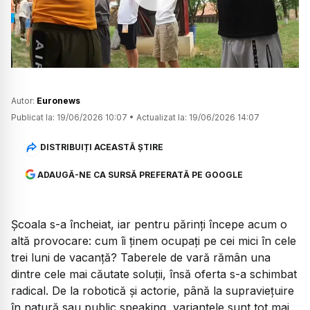
Watch
Autor:
Euronews
Publicat la:
19/06/2026 10:07
•
Actualizat la:
19/06/2026 14:07
DISTRIBUIȚI ACEASTĂ ȘTIRE
ADAUGĂ-NE CA SURSĂ PREFERATĂ PE GOOGLE
Școala s-a încheiat, iar pentru părinți începe acum o
altă provocare: cum îi ținem ocupați pe cei mici în cele
trei luni de vacanță? Taberele de vară rămân una
dintre cele mai căutate soluții, însă oferta s-a schimbat
radical. De la robotică și actorie, până la supraviețuire
în natură sau public speaking, variantele sunt tot mai