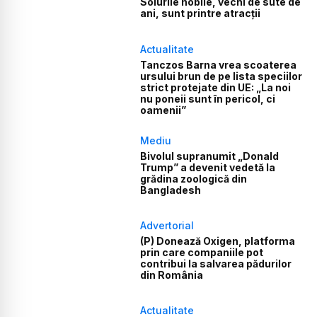
Soiurile nobile, vechi de sute de
ani, sunt printre atracții
Actualitate
Tanczos Barna vrea scoaterea
ursului brun de pe lista speciilor
strict protejate din UE: „La noi
nu poneii sunt în pericol, ci
oamenii”
Mediu
Bivolul supranumit „Donald
Trump” a devenit vedetă la
grădina zoologică din
Bangladesh
Advertorial
(P) Donează Oxigen, platforma
prin care companiile pot
contribui la salvarea pădurilor
din România
Actualitate