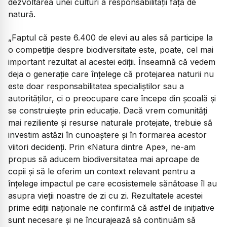
dezvoltarea unei culturi a responsabilității față de
natură.
„Faptul că peste 6.400 de elevi au ales să participe la
o competiție despre biodiversitate este, poate, cel mai
important rezultat al acestei ediții. Înseamnă că vedem
deja o generație care înțelege că protejarea naturii nu
este doar responsabilitatea specialiștilor sau a
autorităților, ci o preocupare care începe din școală și
se construiește prin educație. Dacă vrem comunități
mai reziliente și resurse naturale protejate, trebuie să
investim astăzi în cunoaștere și în formarea acestor
viitori decidenți. Prin «Natura dintre Ape», ne-am
propus să aducem biodiversitatea mai aproape de
copii și să le oferim un context relevant pentru a
înțelege impactul pe care ecosistemele sănătoase îl au
asupra vieții noastre de zi cu zi. Rezultatele acestei
prime ediții naționale ne confirmă că astfel de inițiative
sunt necesare și ne încurajează să continuăm să