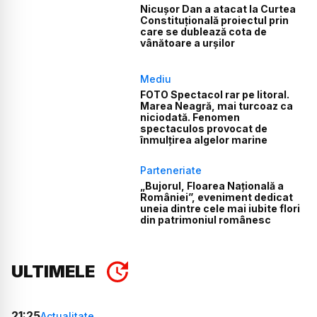
Nicușor Dan a atacat la Curtea
Constituțională proiectul prin
care se dublează cota de
vânătoare a urșilor
Mediu
FOTO Spectacol rar pe litoral.
Marea Neagră, mai turcoaz ca
niciodată. Fenomen
spectaculos provocat de
înmulțirea algelor marine
Parteneriate
„Bujorul, Floarea Națională a
României”, eveniment dedicat
uneia dintre cele mai iubite flori
din patrimoniul românesc
ULTIMELE
21:25
Actualitate