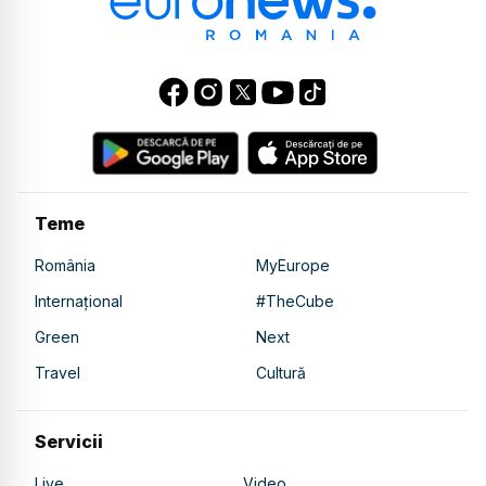
Teme
România
MyEurope
Internațional
#TheCube
Green
Next
Travel
Cultură
Servicii
Live
Video