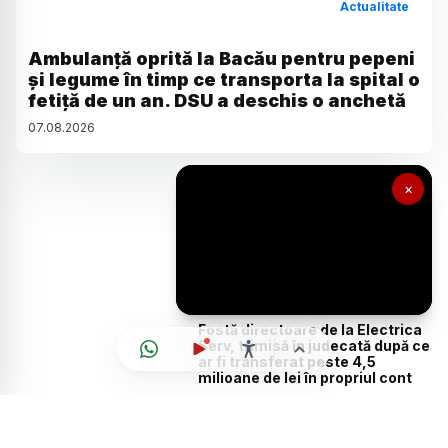
Actualitate
Ambulanță oprită la Bacău pentru pepeni
și legume în timp ce transporta la spital o
fetiță de un an. DSU a deschis o anchetă
07
.
08
.
2026
Actualitate
×
Vijelii și grindină în mai multe
județe. ANM: Instabilitatea se
reduce, dar furtunile continuă
sâmbătă
Actualitate
Fostă directoare de la Electrica
Serv, trimisă în judecată după ce
ar fi transferat peste 4,5
milioane de lei în propriul cont
Actualitate