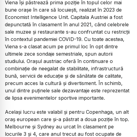
Viena își păstrează prima poziție în topul celor mai
bune orașe în care să locuiești, realizat în 2023 de
Economist Intelligence Unit. Capitala Austriei a fost
depunctată în clasament în anul 2021, când celebrele
sale muzee și restaurante s-au confruntat cu restricții
în contextul pandemiei COVID-19. Cu toate acestea,
Viena s-a clasat acum pe primul loc în opt dintre
ultimele zece sondaje semestriale, spun autorii
studiului. Orașul austriac oferă în continuare o
combinație de neegalat de stabilitate, infrastructură
bună, servicii de educație și de sănătate de calitate,
precum acces la cultură și divertisment. În schimb,
unul dintre puținele sale dezavantaje este reprezentat
de lipsa evenimentelor sportive importante.
Același lucru este valabil și pentru Copenhaga, un alt
oraș european care și-a păstrat a doua poziție în top.
Melbourne și Sydney au urcat în clasament pe
locurile 3 și 4, care anul trecut au fost ocupate de