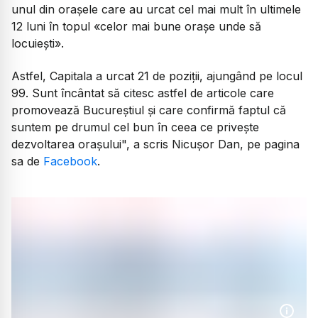
unul din oraşele care au urcat cel mai mult în ultimele
12 luni în topul «celor mai bune oraşe unde să
locuieşti».
Astfel, Capitala a urcat 21 de poziţii, ajungând pe locul
99. Sunt încântat să citesc astfel de articole care
promovează Bucureştiul şi care confirmă faptul că
suntem pe drumul cel bun în ceea ce priveşte
dezvoltarea oraşului", a scris Nicuşor Dan, pe pagina
sa de
Facebook
.