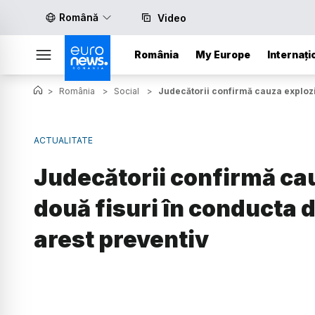
Română
Video
România
My Europe
Internați
>
România
>
Social
>
Judecătorii confirmă cauza explozie
ACTUALITATE
Judecătorii confirmă cau
două fisuri în conducta d
arest preventiv