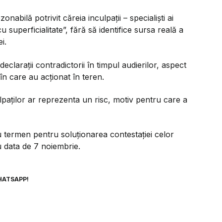
abilă potrivit căreia inculpații – specialiști ai
cu superficialitate”, fără să identifice sursa reală a
i.
 declarații contradictorii în timpul audierilor, aspect
n care au acționat în teren.
ulpaților ar reprezenta un risc, motiv pentru care a
ou termen pentru soluționarea contestației celor
ru data de 7 noiembrie.
HATSAPP!