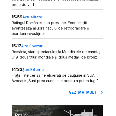
orele de vârf
15:59
Actualitate
Ratingul României, sub presiune. Economiștii
avertizează asupra riscului de retrogradare și
pierderii investițiilor
15:17
Alte Sporturi
România, start spectaculos la Mondialele de canotaj
U19: două titluri mondiale și două medalii de bronz
14:33
Știri Externe
Frații Tate cer să fie eliberați pe cauțiune în SUA.
Avocații: „Sunt prea cunoscuți pentru a putea fugi”
VEZI MAI MULT