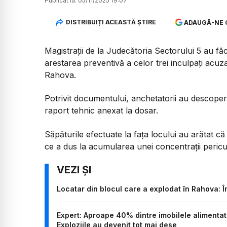
Publicat la:
05/11/2025 19:07
DISTRIBUIȚI ACEASTĂ ȘTIRE
ADAUGĂ-NE 
Magistrații de la Judecătoria Sectorului 5 au fă
arestarea preventivă a celor trei inculpați acuza
Rahova.
Potrivit documentului, anchetatorii au descoper
raport tehnic anexat la dosar.
Săpăturile efectuate la fața locului au arătat că
ce a dus la acumularea unei concentrații periculo
Locatar din blocul care a explodat în Rahova: Î
Expert: Aproape 40% dintre imobilele alimentate
Exploziile au devenit tot mai dese