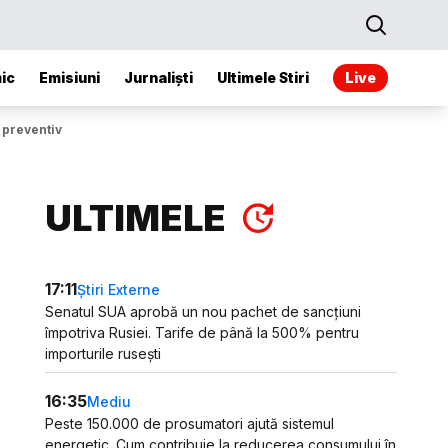
ic
Emisiuni
Jurnaliști
Ultimele Stiri
Live
 preventiv
ULTIMELE
17:11
Știri Externe
Senatul SUA aprobă un nou pachet de sancțiuni
împotriva Rusiei. Tarife de până la 500% pentru
importurile rusești
16:35
Mediu
Peste 150.000 de prosumatori ajută sistemul
energetic. Cum contribuie la reducerea consumului în