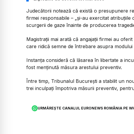
Judecătorii notează că există o presupunere rezon
firmei responsabile – „și-au exercitat atribuțiile 
scurgerii de gaze înainte de producerea tragedie
Magistrații mai arată că angajații firmei au oferit
care ridică semne de întrebare asupra modului î
Instanța consideră că lăsarea în libertate a inc
fost menținută măsura arestului preventiv.
Între timp, Tribunalul București a stabilit un n
trei inculpați împotriva măsurii preventiv, pent
URMĂREȘTE CANALUL EURONEWS ROMÂNIA PE W