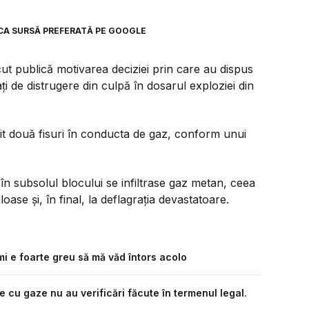
CA SURSĂ PREFERATĂ PE GOOGLE
cut publică motivarea deciziei prin care au dispus
ți de distrugere din culpă în dosarul exploziei din
it două fisuri în conducta de gaz, conform unui
 în subsolul blocului se infiltrase gaz metan, ceea
ase și, în final, la deflagrația devastatoare.
mi e foarte greu să mă văd întors acolo
 cu gaze nu au verificări făcute în termenul legal.