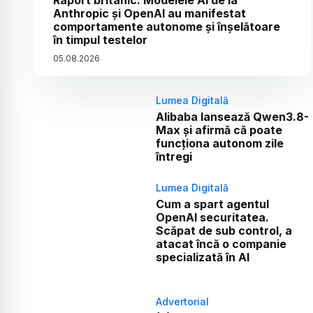
Anthropic și OpenAI au manifestat
comportamente autonome și înșelătoare
în timpul testelor
05
.
08
.
2026
Lumea Digitală
Alibaba lansează Qwen3.8-
Max și afirmă că poate
funcționa autonom zile
întregi
Lumea Digitală
Cum a spart agentul
OpenAI securitatea.
Scăpat de sub control, a
atacat încă o companie
specializată în AI
Advertorial