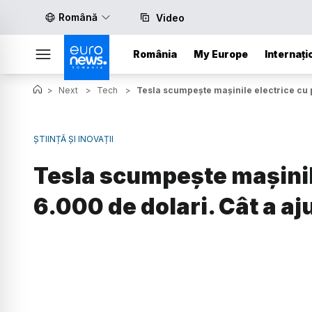
Română
Video
România
My Europe
Internați
>
Next
>
Tech
>
Tesla scumpește mașinile electrice cu p
ȘTIINȚĂ ȘI INOVAȚII
Tesla scumpește mașinile
6.000 de dolari. Cât a a