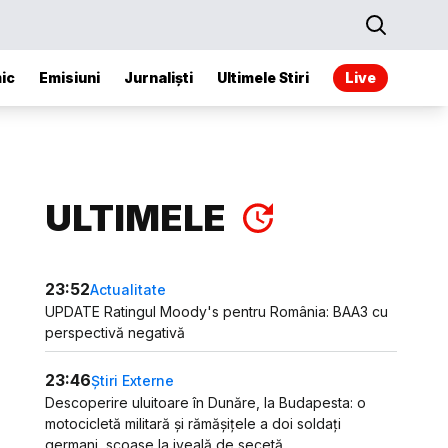
ic
Emisiuni
Jurnaliști
Ultimele Stiri
Live
ULTIMELE
23:52
Actualitate
UPDATE Ratingul Moody's pentru România: BAA3 cu
perspectivă negativă
23:46
Știri Externe
Descoperire uluitoare în Dunăre, la Budapesta: o
motocicletă militară și rămășițele a doi soldați
germani, scoase la iveală de secetă