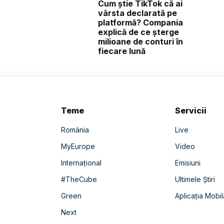
Cum știe TikTok că ai
vârsta declarată pe
platformă? Compania
explică de ce șterge
milioane de conturi în
fiecare lună
Teme
Servicii
România
Live
MyEurope
Video
Internațional
Emisiuni
#TheCube
Ultimele Știri
Green
Aplicația Mobil
Next