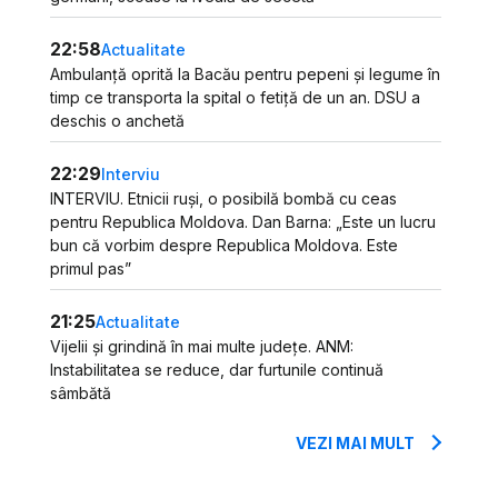
22:58
Actualitate
Ambulanță oprită la Bacău pentru pepeni și legume în
timp ce transporta la spital o fetiță de un an. DSU a
deschis o anchetă
22:29
Interviu
INTERVIU. Etnicii ruși, o posibilă bombă cu ceas
pentru Republica Moldova. Dan Barna: „Este un lucru
bun că vorbim despre Republica Moldova. Este
primul pas”
21:25
Actualitate
Vijelii și grindină în mai multe județe. ANM:
Instabilitatea se reduce, dar furtunile continuă
sâmbătă
VEZI MAI MULT