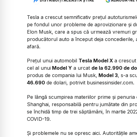
DISTRIBUIȚI ACEASTĂ ȘTIRE
ADAUGĂ-NE 
Tesla a crescut semnificativ prețul autoturismel
pe fondul unor probleme de aprovizionare și du
Elon Musk, care a spus că urmează vremuri gre
producătorul auto a început deja concedierile, 
afară.
Prețul unui automobil
Tesla Model X
a crescu
cel al unui
Model Y
a urcat
de la 62.990 de dol
produs de compania lui Musk,
Model 3
, s-a sc
46.690
de dolari, potrivit businessinsider.com.
Pe lângă scumpirea materiilor prime și penuria d
Shanghai, responsabilă pentru jumătate din prod
se închidă timp de trei săptămâni, în martie 202
COVID-19.
Și problemele nu se opresc aici. Autoritățile a