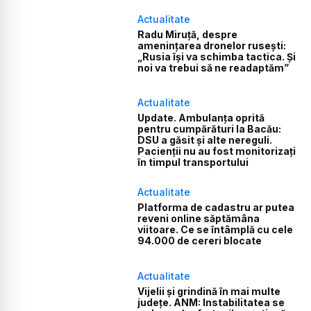
Actualitate
Radu Miruță, despre
amenințarea dronelor rusești:
„Rusia își va schimba tactica. Și
noi va trebui să ne readaptăm”
Actualitate
Update. Ambulanța oprită
pentru cumpărături la Bacău:
DSU a găsit și alte nereguli.
Pacienții nu au fost monitorizați
în timpul transportului
Actualitate
Platforma de cadastru ar putea
reveni online săptămâna
viitoare. Ce se întâmplă cu cele
94.000 de cereri blocate
Actualitate
Vijelii și grindină în mai multe
județe. ANM: Instabilitatea se