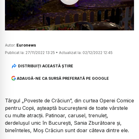
Watch
Autor:
Euronews
Publicat la:
27/11/2022 13:25
•
Actualizat la:
02/12/2022 12:45
DISTRIBUIȚI ACEASTĂ ȘTIRE
ADAUGĂ-NE CA SURSĂ PREFERATĂ PE GOOGLE
Târgul „Poveste de Crăciun”, din curtea Operei Comice
pentru Copii, așteaptă bucureștenii de toate vârstele
cu multe atracții. Patinoar, carusel, trenuleț,
derdelușul unic în București, Sania Zburătoare și,
bineînteles, Moș Crăciun sunt doar câteva dintre ele.