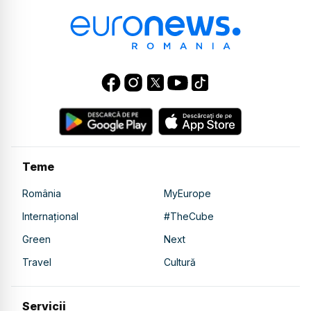
Teme
România
MyEurope
Internațional
#TheCube
Green
Next
Travel
Cultură
Servicii