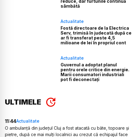
reduce, dar furtunile continuă
sâmbătă
Actualitate
Fostă directoare de la Electrica
Serv, trimisă în judecată după ce
ar fi transferat peste 4,5
milioane de lei în propriul cont
Actualitate
Guvernul a adoptat planul
pentru orele critice din energie.
Marii consumatori industriali
pot fi deconectați
ULTIMELE
11:44
Actualitate
O ambulanță din județul Cluj a fost atacată cu bâte, topoare și
pietre, după ce mai mulți localnici au crezut că echipajul face