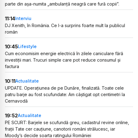
parte din așa-numita „ambulanță neagră care fură copii”.
11:14
Interviu
DJ Xenith, în România. Ce l-a surprins foarte mult la publicul
român
10:45
Lifestyle
Cum economisim energie electrică în zilele caniculare fără
investiții mari. Trucuri simple care pot reduce consumul și
factura
10:11
Actualitate
UPDATE. Operațiunea de pe Dunăre, finalizată. Toate cele
patru barje au fost scufundate: Am câștigat opt centimetri la
Cernavodă
19:52
Actualitate
PE SCURT: Barjele se scufundă greu, cadastrul revine online,
frații Tate cer cauțiune, canotorii români strălucesc, iar
Moody’s decide soarta ratingului României