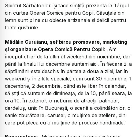
Spiritul Sărbătorilor își face simțită prezenta la Târgul
din curtea Operei Comice pentru Copii. Căsuțele din
lemn sunt pline cu obiecte artizanale și delicii pentru
toate gusturile.
Mădălin Guruianu, șef birou promovare, marketing
și organizare Opera Comică Pentru Copii
:
„Am
început chiar de la ultimul weekend din noiembrie, dar
până la finalul lui decembrie suntem aici. În fiecare zi a
săptămânii este deschis în partea a doua a zilei, iar în
weekend și în zilele speciale, cum sunt 30 noiembrie, 1
decembrie, 2 decembrie, când este liber în calendar,
să știți că suntem de dimineață, de la 10, până seara, la
ora 10. În exterior, o nebunie de atracții: patinoar,
derdeluș, unic în București, o scenă a colindătorilor, o
sanie zburătoare, carusel, o mulțime de ateliere, din
care pot pleca cu o mulțime de produse handmade.”
Bucureștean
:
„Mi se pare foarte frumos și foarte