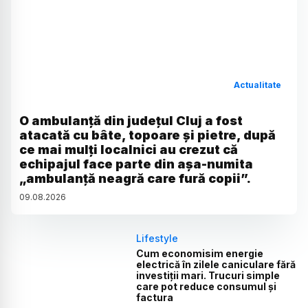
Actualitate
O ambulanță din județul Cluj a fost
atacată cu bâte, topoare și pietre, după
ce mai mulți localnici au crezut că
echipajul face parte din așa-numita
„ambulanță neagră care fură copii”.
09
.
08
.
2026
Lifestyle
Cum economisim energie
electrică în zilele caniculare fără
investiții mari. Trucuri simple
care pot reduce consumul și
factura