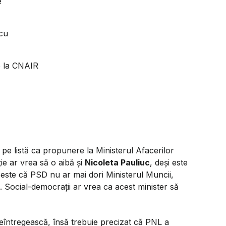
e
scu
de la CNAIR
pe listă ca propunere la Ministerul Afacerilor
ție ar vrea să o aibă și
Nicoleta Pauliuc
, deși este
 este că PSD nu ar mai dori Ministerul Muncii,
. Social-democrații ar vrea ca acest minister să
reîntregească, însă trebuie precizat că PNL a