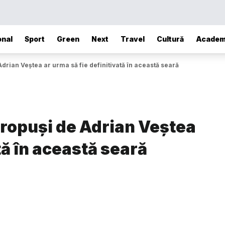
onal
Sport
Green
Next
Travel
Cultură
Academ
Adrian Veștea ar urma să fie definitivată în această seară
 propuși de Adrian Veștea
tă în această seară