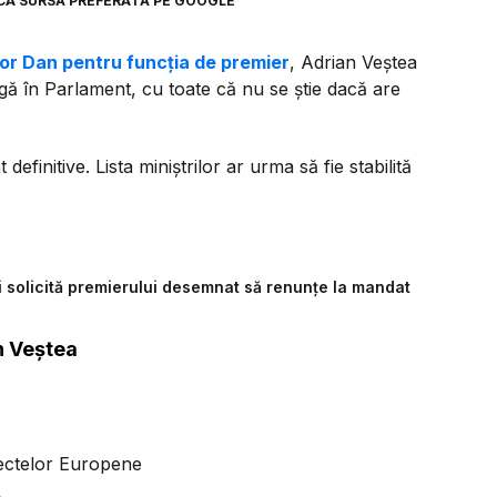
CA SURSĂ PREFERATĂ PE GOOGLE
șor Dan pentru funcția de premier
, Adrian Veștea
rgă în Parlament, cu toate că nu se știe dacă are
finitive. Lista miniștrilor ar urma să fie stabilită
i solicită premierului desemnat să renunțe la mandat
n Veștea
oiectelor Europene