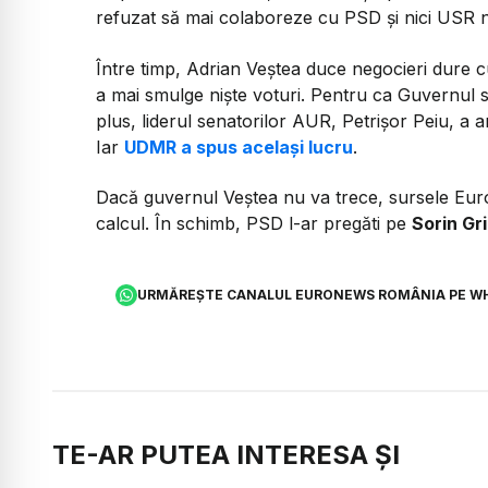
refuzat să mai colaboreze cu PSD și nici USR n
Între timp, Adrian Veștea duce negocieri dure cu 
a mai smulge niște voturi. Pentru ca Guvernul s
plus, liderul senatorilor AUR, Petrișor Peiu, a 
Iar
UDMR a spus același lucru
.
Dacă guvernul Veștea nu va trece, sursele E
calcul. În schimb, PSD l-ar pregăti pe
Sorin Gr
URMĂREȘTE CANALUL EURONEWS ROMÂNIA PE W
TE-AR PUTEA INTERESA ȘI