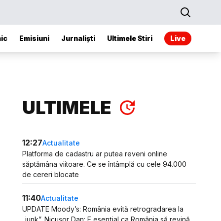
ic
Emisiuni
Jurnaliști
Ultimele Stiri
Live
ULTIMELE
12:27
Actualitate
Platforma de cadastru ar putea reveni online
săptămâna viitoare. Ce se întâmplă cu cele 94.000
de cereri blocate
11:40
Actualitate
UPDATE Moody’s: România evită retrogradarea la
„junk”. Nicușor Dan: E esențial ca România să revină