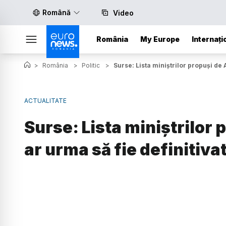
Română
Video
România
My Europe
Internați
>
România
>
Politic
>
Surse: Lista miniștrilor propuși de 
ACTUALITATE
Surse: Lista miniștrilor
ar urma să fie definitiva