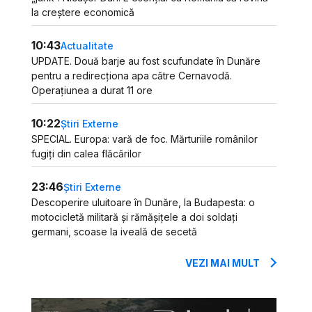
la creștere economică
10:43
Actualitate
UPDATE. Două barje au fost scufundate în Dunăre
pentru a redirecționa apa către Cernavodă.
Operațiunea a durat 11 ore
10:22
Știri Externe
SPECIAL. Europa: vară de foc. Mărturiile românilor
fugiți din calea flăcărilor
23:46
Știri Externe
Descoperire uluitoare în Dunăre, la Budapesta: o
motocicletă militară și rămășițele a doi soldați
germani, scoase la iveală de secetă
VEZI MAI MULT