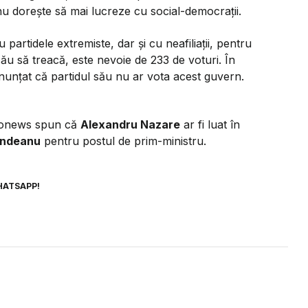
u dorește să mai lucreze cu social-democrații.
partidele extremiste, dar și cu neafiliații, pentru
ău să treacă, este nevoie de 233 de voturi. În
anunțat că partidul său nu ar vota acest guvern.
uronews spun că
Alexandru Nazare
ar fi luat în
indeanu
pentru postul de prim-ministru.
HATSAPP!