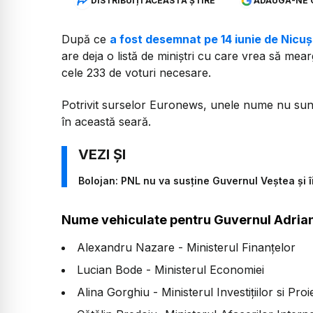
DISTRIBUIȚI ACEASTĂ ȘTIRE
ADAUGĂ-NE 
După ce
a fost desemnat pe 14 iunie de Nicu
are deja o listă de miniștri cu care vrea să mea
cele 233 de voturi necesare.
Potrivit surselor Euronews, unele nume nu sunt de
în această seară.
Bolojan: PNL nu va susține Guvernul Veștea și î
Nume vehiculate pentru Guvernul Adria
Alexandru Nazare - Ministerul Finanțelor
Lucian Bode - Ministerul Economiei
Alina Gorghiu - Ministerul Investițiilor si Pr