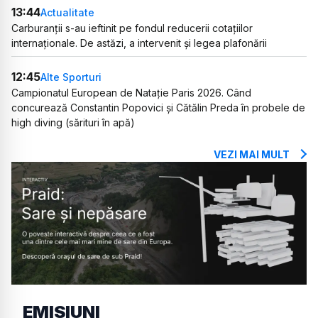
13:44
Actualitate
Carburanții s-au ieftinit pe fondul reducerii cotațiilor
internaționale. De astăzi, a intervenit și legea plafonării
12:45
Alte Sporturi
Campionatul European de Natație Paris 2026. Când
concurează Constantin Popovici și Cătălin Preda în probele de
high diving (sărituri în apă)
VEZI MAI MULT
EMISIUNI