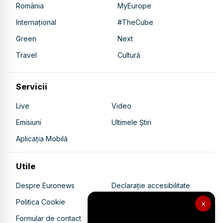
România
MyEurope
Internațional
#TheCube
Green
Next
Travel
Cultură
Servicii
Live
Video
Emisiuni
Ultimele Știri
Aplicația Mobilă
Utile
Despre Euronews
Declarație accesibilitate
Politica Cookie
Politica de confidențialitate
×
Formular de contact
Transparență în utilizarea AI