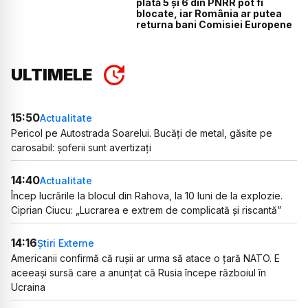
plată 5 și 6 din PNRR pot fi
blocate, iar România ar putea
returna bani Comisiei Europene
ULTIMELE
15:50
Actualitate
Pericol pe Autostrada Soarelui. Bucăți de metal, găsite pe
carosabil: șoferii sunt avertizați
14:40
Actualitate
Încep lucrările la blocul din Rahova, la 10 luni de la explozie.
Ciprian Ciucu: „Lucrarea e extrem de complicată și riscantă”
14:16
Știri Externe
Americanii confirmă că rușii ar urma să atace o țară NATO. E
aceeași sursă care a anunțat că Rusia începe războiul în
Ucraina