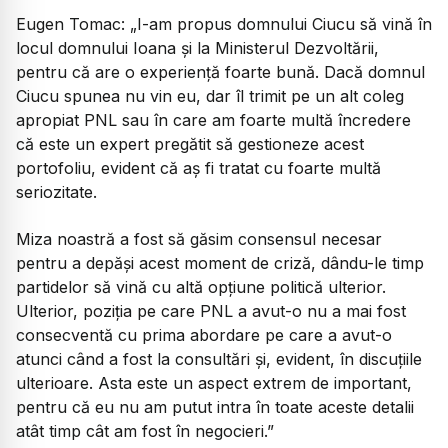
Eugen Tomac:
„I-am propus domnului Ciucu să vină în
locul domnului Ioana și la Ministerul Dezvoltării,
pentru că are o experiență foarte bună. Dacă domnul
Ciucu spunea nu vin eu, dar îl trimit pe un alt coleg
apropiat PNL sau în care am foarte multă încredere
că este un expert pregătit să gestioneze acest
portofoliu, evident că aș fi tratat cu foarte multă
seriozitate.
Miza noastră a fost să găsim consensul necesar
pentru a depăși acest moment de criză, dându-le timp
partidelor să vină cu altă opțiune politică ulterior.
Ulterior, poziția pe care PNL a avut-o nu a mai fost
consecventă cu prima abordare pe care a avut-o
atunci când a fost la consultări și, evident, în discuțiile
ulterioare. Asta este un aspect extrem de important,
pentru că eu nu am putut intra în toate aceste detalii
atât timp cât am fost în negocieri.”