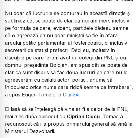
Nu doar că lucrurile se conturau în această direcție și
subliniez cât se poate de clar că noi am mers inclusiv
pe formula pe care, evident, partidele dădeau semne
că o agreează ca nu doar miniștrii să fie în afara
arcului politic parlamentar al fostei coaliții, ci inclusiv
secretarii de stat și prefecții. Deci eu, inclusiv în
discuțiile pe care le-am avut cu colegii din PNL și cu
domnul președinte Bolojan, am spus cât se poate de
clar că sunt dispus să fac două lucruri pe care nu le
agreaserăm cu ceilalți actori politici, anume să
înlocuiesc orice nume care ridică semne de întrebare”
,
a spus Eugen Tomac, la
Digi 24
.
El lasă să se înțeleagă că vina ar fi a celor de la PNL,
mai ales după episodul cu
Ciprian Ciucu
. Tomac a
recunoscut că i-a propus primarului general să vină la
Ministerul Dezvoltării.