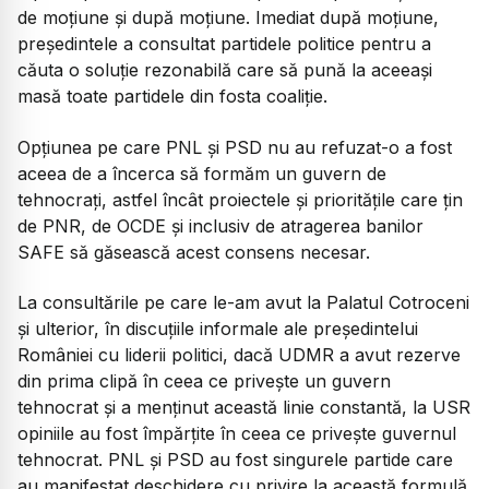
de moțiune și după moțiune. Imediat după moțiune,
președintele a consultat partidele politice pentru a
căuta o soluție rezonabilă care să pună la aceeași
masă toate partidele din fosta coaliție.
Opțiunea pe care PNL și PSD nu au refuzat-o a fost
aceea de a încerca să formăm un guvern de
tehnocrați, astfel încât proiectele și prioritățile care țin
de PNR, de OCDE și inclusiv de atragerea banilor
SAFE să găsească acest consens necesar.
La consultările pe care le-am avut la Palatul Cotroceni
și ulterior, în discuțiile informale ale președintelui
României cu liderii politici, dacă UDMR a avut rezerve
din prima clipă în ceea ce privește un guvern
tehnocrat și a menținut această linie constantă, la USR
opiniile au fost împărțite în ceea ce privește guvernul
tehnocrat. PNL și PSD au fost singurele partide care
au manifestat deschidere cu privire la această formulă.