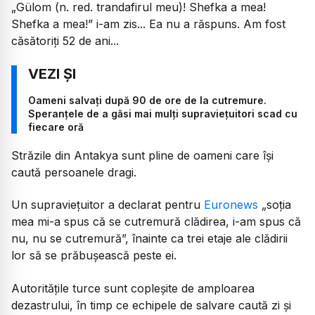
„Gülom (n. red. trandafirul meu)! Shefka a mea!
Shefka a mea!” i-am zis... Ea nu a răspuns. Am fost
căsătoriți 52 de ani...
Oameni salvați după 90 de ore de la cutremure.
Speranțele de a găsi mai mulți supraviețuitori scad cu
fiecare oră
Străzile din Antakya sunt pline de oameni care își
caută persoanele dragi.
Un supraviețuitor a declarat pentru
Euronews
„soția
mea mi-a spus că se cutremură clădirea, i-am spus că
nu, nu se cutremură”, înainte ca trei etaje ale clădirii
lor să se prăbușească peste ei.
Autoritățile turce sunt copleșite de amploarea
dezastrului, în timp ce echipele de salvare caută zi și