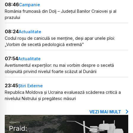
08:46
Campanie
România frumoasă din Dolj – Județul Banilor Craiovei și al
prazului
08:24
Actualitate
Codul roșu de caniculă se menține, deși apar unele ploi:
„Vorbim de secetă pedologică extremă”
07:54
Actualitate
Avertismentul experților: nu mai vorbim despre o secetă
obișnuită privind nivelul foarte scăzut al Dunării
23:45
Știri Externe
Republica Moldova și Ucraina evaluează scăderea critică a
nivelului Nistrului și pregătesc măsuri
VEZI MAI MULT