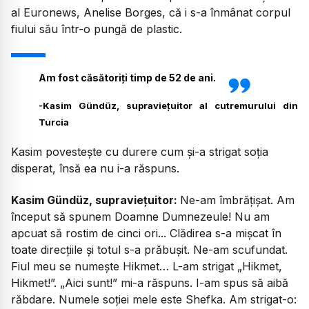
al Euronews, Anelise Borges, că i s-a înmânat corpul
fiului său într-o pungă de plastic.
Am fost căsătoriți timp de 52 de ani.
-
Kasim Gündüz, supraviețuitor al cutremurului din
Turcia
Kasim povestește cu durere cum și-a strigat soția
disperat, însă ea nu i-a răspuns.
Kasim Gündüz, supraviețuitor:
Ne-am îmbrățișat. Am
început să spunem Doamne Dumnezeule! Nu am
apcuat să rostim de cinci ori... Clădirea s-a mișcat în
toate direcțiile și totul s-a prăbușit. Ne-am scufundat.
Fiul meu se numește Hikmet… L-am strigat „Hikmet,
Hikmet!”. „Aici sunt!” mi-a răspuns. I-am spus să aibă
răbdare. Numele soției mele este Shefka. Am strigat-o: