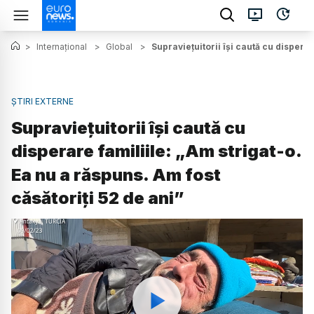
>
Internațional
>
Global
>
Supraviețuitorii își caută cu disperar
ȘTIRI EXTERNE
Supraviețuitorii își caută cu
disperare familiile: „Am strigat-o.
Ea nu a răspuns. Am fost
căsătoriți 52 de ani”