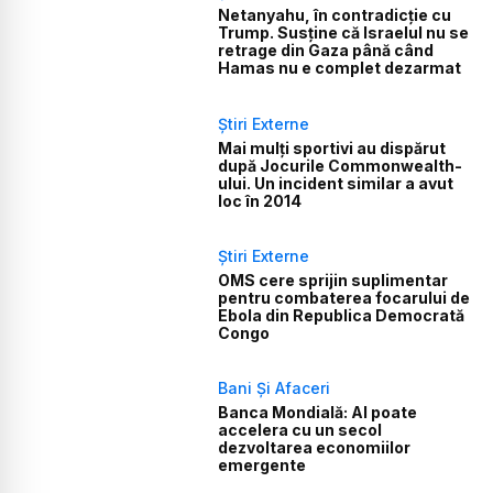
Netanyahu, în contradicție cu
Trump. Susține că Israelul nu se
retrage din Gaza până când
Hamas nu e complet dezarmat
Știri Externe
Mai mulți sportivi au dispărut
după Jocurile Commonwealth-
ului. Un incident similar a avut
loc în 2014
Știri Externe
OMS cere sprijin suplimentar
pentru combaterea focarului de
Ebola din Republica Democrată
Congo
Bani Și Afaceri
Banca Mondială: AI poate
accelera cu un secol
dezvoltarea economiilor
emergente