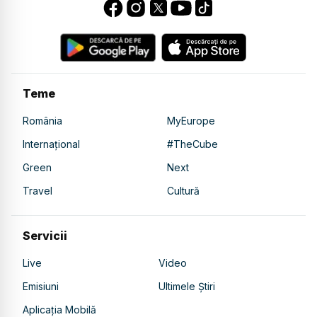
Teme
România
MyEurope
Internațional
#TheCube
Green
Next
Travel
Cultură
Servicii
Live
Video
Emisiuni
Ultimele Știri
Aplicația Mobilă