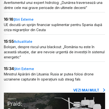
Avertismentul unui expert hidrolog: „Dunărea traversează una
dintre cele mai grave perioade din ultimele decenii”
16:16
Știri Externe
UE discută un sprijin financiar suplimentar pentru Spania după
criza migranților din Ceuta
15:55
Actualitate
Bolojan, despre riscul unui blackout: „România nu este în
această situație, dar are nevoie urgentă de investiții în sistemul
energetic”
15:34
Știri Externe
Ministrul Apărării din Lituania: Rusia ar putea folosi drone
ucrainene capturate în operațiuni sub steag fals
VEZI MAI MULT