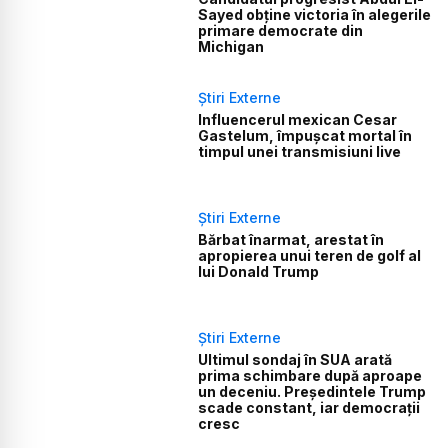
Sayed obține victoria în alegerile
primare democrate din
Michigan
Știri Externe
Influencerul mexican Cesar
Gastelum, împușcat mortal în
timpul unei transmisiuni live
Știri Externe
Bărbat înarmat, arestat în
apropierea unui teren de golf al
lui Donald Trump
Știri Externe
Ultimul sondaj în SUA arată
prima schimbare după aproape
un deceniu. Președintele Trump
scade constant, iar democrații
cresc