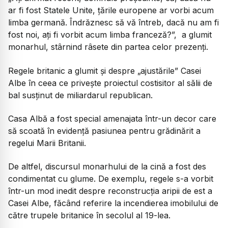
ar fi fost Statele Unite, țările europene ar vorbi acum
limba germană. Îndrăznesc să vă întreb, dacă nu am fi
fost noi, ați fi vorbit acum limba franceză?”, a glumit
monarhul, stârnind râsete din partea celor prezenți.
Regele britanic a glumit și despre „ajustările” Casei
Albe în ceea ce privește proiectul costisitor al sălii de
bal susținut de miliardarul republican.
Casa Albă a fost special amenajata într-un decor care
să scoată în evidență pasiunea pentru grădinărit a
regelui Marii Britanii.
De altfel, discursul monarhului de la cină a fost des
condimentat cu glume. De exemplu, regele s-a vorbit
într-un mod inedit despre reconstrucția aripii de est a
Casei Albe, făcând referire la incendierea imobilului de
către trupele britanice în secolul al 19-lea.