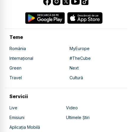
Teme
România
MyEurope
Internațional
#TheCube
Green
Next
Travel
Cultură
Servicii
Live
Video
Emisiuni
Ultimele Știri
Aplicația Mobilă