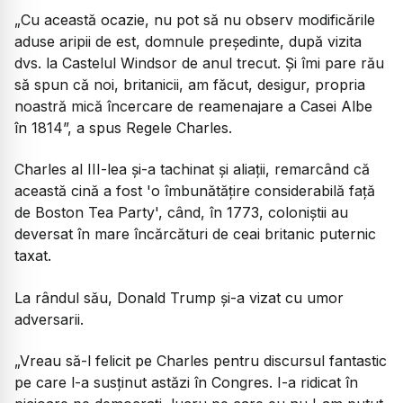
„Cu această ocazie, nu pot să nu observ modificările
aduse aripii de est, domnule președinte, după vizita
dvs. la Castelul Windsor de anul trecut. Și îmi pare rău
să spun că noi, britanicii, am făcut, desigur, propria
noastră mică încercare de reamenajare a Casei Albe
în 1814”,
a spus Regele Charles.
Charles al III-lea și-a tachinat și aliații, remarcând că
această cină a fost 'o îmbunătățire considerabilă față
de Boston Tea Party', când, în 1773, coloniștii au
deversat în mare încărcături de ceai britanic puternic
taxat.
La rândul său, Donald Trump și-a vizat cu umor
adversarii.
„Vreau să-l felicit pe Charles pentru discursul fantastic
pe care l-a susținut astăzi în Congres. I-a ridicat în