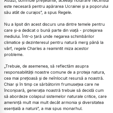
Astăzi, domnule președinte, aceeași hotărâre neclintită
este necesară pentru apărarea Ucrainei și a poporului
său atât de curajos”, a spus Regele.
Nu a lipsit din acest discurs una dintre temele pentru
care și-a dedicat o bună parte din viață - protejarea
mediului. Într-o țară unde negarea schimbărilor
climatice și dezinteresul pentru natură merg până la
vârf, regele Charles a reamintit miza acestor
probleme.
„Trebuie, de asemenea, să reflectăm asupra
responsabilității noastre comune de a proteja natura,
cea mai prețioasă și de neînlocuit resursă a noastră.
Chiar și în timp ce sărbătorim frumusețea care ne
înconjoară, generația noastră trebuie să decidă cum
să abordeze colapsul sistemelor naturale critice, care
amenință mult mai mult decât armonia și diversitatea
esențială a naturii”, a mai spus monarhul.