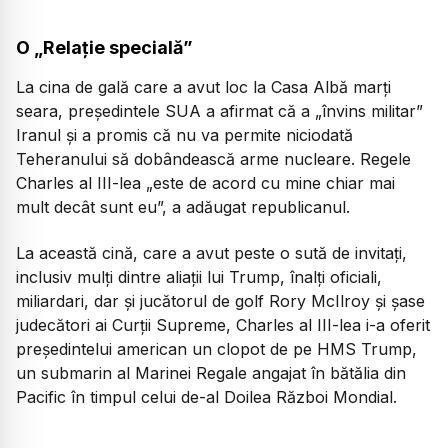
O „Relație specială”
La cina de gală care a avut loc la Casa Albă marți
seara, președintele SUA a afirmat că a „învins militar”
Iranul și a promis că nu va permite niciodată
Teheranului să dobândească arme nucleare. Regele
Charles al III-lea „este de acord cu mine chiar mai
mult decât sunt eu”, a adăugat republicanul.
La această cină, care a avut peste o sută de invitați,
inclusiv mulți dintre aliații lui Trump, înalți oficiali,
miliardari, dar și jucătorul de golf Rory McIlroy și șase
judecători ai Curții Supreme, Charles al III-lea i-a oferit
președintelui american un clopot de pe HMS Trump,
un submarin al Marinei Regale angajat în bătălia din
Pacific în timpul celui de-al Doilea Război Mondial.