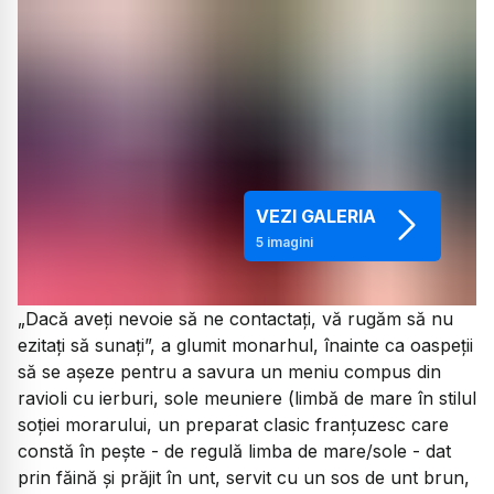
VEZI GALERIA
5
imagini
„Dacă aveți nevoie să ne contactați, vă rugăm să nu
ezitați să sunați”, a glumit monarhul, înainte ca oaspeții
să se așeze pentru a savura un meniu compus din
ravioli cu ierburi, sole meuniere (limbă de mare în stilul
soției morarului, un preparat clasic franțuzesc care
constă în pește - de regulă limba de mare/sole - dat
prin făină și prăjit în unt, servit cu un sos de unt brun,