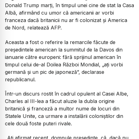
Donald Trump marți, în timpul unei cine de stat la Casa
Albă, afirmând cu umor că americanii ar vorbi
franceza dacă britanicii nu ar fi colonizat și America
de Nord, relatează AFP.
Aceasta a fost o referire la remarcile făcute de
președintele american la summitul de la Davos din
ianuarie către europeni: fără sprijinul american în
timpul celui de-al Doilea Război Mondial, „ați vorbi
germană și un pic de japoneză”, declarase
republicanul.
Într-un discurs rostit în cadrul opulent al Casei Albe,
Charles al III-lea a făcut aluzie la dubla origine
britanică și franceză a multor nume de locuri din
Statele Unite, ca urmare a instalării coloniștilor din
cele două foste puteri rivale.
„Ați afirmat recent, domnule președinte, că, dacă nu