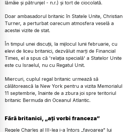
lămâie și pătrunjel - n.r.) și tort de ciocolată.
Doar ambasadorul britanic în Statele Unite, Christian
Turner, a perturbat oarecum atmosfera veselă a
acestei vizite de stat.
În timpul unei discuții, la mijlocul lunii februarie, cu
elevi de liceu britanici, dezvăluit marți de Financial
Times, el a spus că 'relația specială' a Statelor Unite
este cu Israelul, nu cu Regatul Unit.
Miercuri, cuplul regal britanic urmează să
călătorească la New York pentru a vizita Memorialul
11 septembrie, înainte de a zbura joi spre teritoriul
britanic Bermuda din Oceanul Atlantic.
Fără britanici, „ați vorbi franceza”
Regele Charles al III-lea i-a întors „favoarea” lui