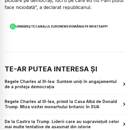
picioare pe democrați, lucru pe care eu nu l-am putut
face niciodată”, a declarat republicanul.
URMĂREȘTE CANALUL EURONEWS ROMÂNIA PE WHATSAPP!
TE-AR PUTEA INTERESA ȘI
Regele Charles al III-lea: Suntem uniți în angajamentul
de a proteja democrația
Regele Charles al III-lea, primit la Casa Albă de Donald
Trump. Miza vizitei monarhului britanic în SUA
De la Castro la Trump. Liderii care au supraviețuit celor
mai multe tentative de asasinat din istorie