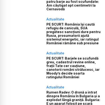
patru barje au fost scufundate:
Am câștigat opt centimetri la
Cernavodă
Actualitate
PE SCURT: România își caută
refugiu de caniculă, SUA
pregătesc sancțiuni dure pentru
Rusia, prosumatorii ajută
sistemul energetic, iar ratingul
României rămâne sub presiune
Actualitate
PE SCURT: Barjele se scufundă
greu, cadastrul revine online,
frații Tate cer cauțiune,
canotorii români strălucesc, iar
Moody’s decide soarta
ratingului României
Actualitate
Rumen Radev: O dronă a intrat
dinspre România în Bulgaria și a
explodat lângă graniță. Bulgaria:
E un aparat folosit pe scară