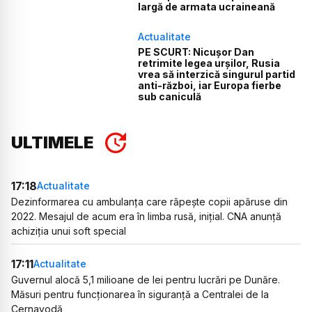
largă de armata ucraineană
Actualitate
PE SCURT: Nicușor Dan
retrimite legea urșilor, Rusia
vrea să interzică singurul partid
anti-război, iar Europa fierbe
sub caniculă
ULTIMELE
17:18
Actualitate
Dezinformarea cu ambulanța care răpește copii apăruse din
2022. Mesajul de acum era în limba rusă, inițial. CNA anunță
achiziția unui soft special
17:11
Actualitate
Guvernul alocă 5,1 milioane de lei pentru lucrări pe Dunăre.
Măsuri pentru funcționarea în siguranță a Centralei de la
Cernavodă