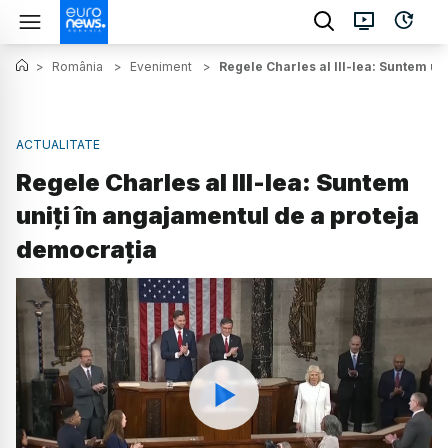
>
România
>
Eveniment
>
Regele Charles al III-lea: Suntem un
ACTUALITATE
Regele Charles al III-lea: Suntem
uniți în angajamentul de a proteja
democrația
Watch