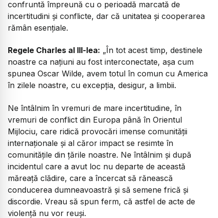
confruntă împreună cu o perioadă marcată de
incertitudini și conflicte, dar că unitatea și cooperarea
rămân esențiale.
Regele Charles al III-lea:
„În tot acest timp, destinele
noastre ca națiuni au fost interconectate, așa cum
spunea Oscar Wilde, avem totul în comun cu America
în zilele noastre, cu excepția, desigur, a limbii.
Ne întâlnim în vremuri de mare incertitudine, în
vremuri de conflict din Europa până în Orientul
Mijlociu, care ridică provocări imense comunității
internaționale și al căror impact se resimte în
comunitățile din țările noastre. Ne întâlnim și după
incidentul care a avut loc nu departe de această
măreață clădire, care a încercat să rănească
conducerea dumneavoastră și să semene frică și
discordie. Vreau să spun ferm, că astfel de acte de
violență nu vor reuși.