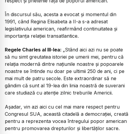
respect și prietenie față de poporul american.
În discursul său, acesta a evocat și momentul din
1991, când Regina Elisabeta a II-a s-a adresat
legislativului american, reafirmând continuitatea și
importanța relației transatlantice.
Regele Charles al III-lea:
„Stând aici azi nu se poate
să nu simt greutatea istoriei pe umerii mei, pentru că
relația modernă dintre națiunile noastre și popoarele
noastre se întinde nu doar pe ultimii 250 de ani, ci pe
mai mult de patru secole. Este extraordinar să ne
gândim că sunt al 19-lea din linia noastră de suverani
care studiază cu atenție zilnic treburile Americii.
Așadar, vin azi aici cu cel mai mare respect pentru
Congresul SUA, această citadelă a democrației, creată
pentru a reprezenta vocea întregului popor american
pentru promovarea drepturilor și libertăților sacre.