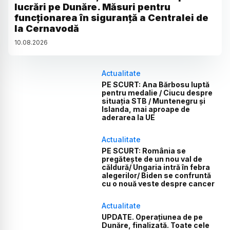
lucrări pe Dunăre. Măsuri pentru
funcționarea în siguranță a Centralei de
la Cernavodă
10
.
08
.
2026
Actualitate
PE SCURT: Ana Bărbosu luptă
pentru medalie / Ciucu despre
situația STB / Muntenegru și
Islanda, mai aproape de
aderarea la UE
Actualitate
PE SCURT: România se
pregătește de un nou val de
căldură/ Ungaria intră în febra
alegerilor/ Biden se confruntă
cu o nouă veste despre cancer
Actualitate
UPDATE. Operațiunea de pe
Dunăre, finalizată. Toate cele