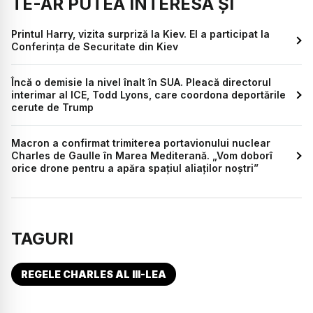
TE-AR PUTEA INTERESA ȘI
Printul Harry, vizita surpriză la Kiev. El a participat la
Conferința de Securitate din Kiev
Încă o demisie la nivel înalt în SUA. Pleacă directorul
interimar al ICE, Todd Lyons, care coordona deportările
cerute de Trump
Macron a confirmat trimiterea portavionului nuclear
Charles de Gaulle în Marea Mediterană. „Vom doborî
orice drone pentru a apăra spațiul aliaților noștri”
TAGURI
REGELE CHARLES AL III-LEA