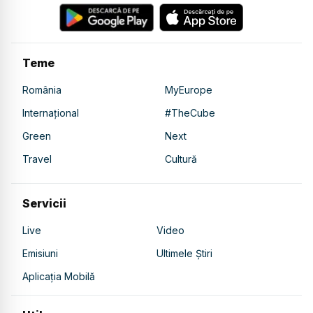
Teme
România
MyEurope
Internațional
#TheCube
Green
Next
Travel
Cultură
Servicii
Live
Video
Emisiuni
Ultimele Știri
Aplicația Mobilă