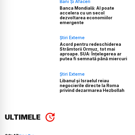
Bani Și Afaceri
Banca Mondială: AI poate
accelera cu un secol
dezvoltarea economiilor
emergente
Știri Externe
Acord pentru redeschiderea
Strâmtorii Ormuz, tot mai
aproape. SUA: Înțelegerea ar
putea fi semnată până miercuri
Știri Externe
Libanul și Israelul reiau
negocierile directe la Roma
privind dezarmarea Hezbollah
ULTIMELE