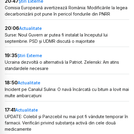
20:47
Știri Externe
Comisia Europeană avertizează România: Modificările la legea
decarbonizării pot pune în pericol fondurile din PNRR
20:06
Actualitate
Surse: Noul Guvern ar putea fi instalat la începutul lui
septembrie. PSD și UDMR discută o majoritate
19:35
Știri Externe
Ucraina dezvoltă o alternativă la Patriot. Zelenski: Am atins
standardele necesare
18:50
Actualitate
Incident pe Canalul Sulina: O navă încărcată cu bitum a lovit mai
multe ambarcațiuni
17:41
Actualitate
UPDATE: Colebil și Panzcebil nu mai pot fi vândute temporar în
farmacii. Verificări privind substanța activă din cele două
medicamente