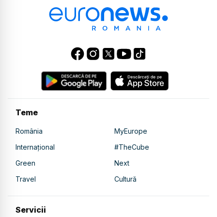
Teme
România
MyEurope
Internațional
#TheCube
Green
Next
Travel
Cultură
Servicii