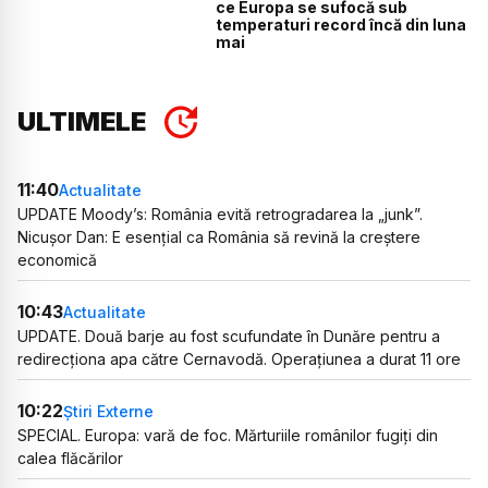
ce Europa se sufocă sub
temperaturi record încă din luna
mai
ULTIMELE
11:40
Actualitate
UPDATE Moody’s: România evită retrogradarea la „junk”.
Nicușor Dan: E esențial ca România să revină la creștere
economică
10:43
Actualitate
UPDATE. Două barje au fost scufundate în Dunăre pentru a
redirecționa apa către Cernavodă. Operațiunea a durat 11 ore
10:22
Știri Externe
SPECIAL. Europa: vară de foc. Mărturiile românilor fugiți din
calea flăcărilor