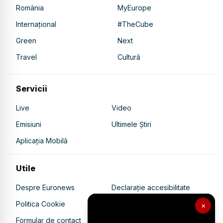
România
MyEurope
Internațional
#TheCube
Green
Next
Travel
Cultură
Servicii
Live
Video
Emisiuni
Ultimele Știri
Aplicația Mobilă
Utile
Despre Euronews
Declarație accesibilitate
Politica Cookie
Politica de confidențialitate
×
Formular de contact
Transparență în utilizarea AI