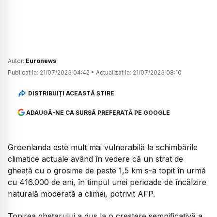
Autor:
Euronews
Publicat la:
21/07/2023 04:42
•
Actualizat la:
21/07/2023 08:10
DISTRIBUIȚI ACEASTĂ ȘTIRE
ADAUGĂ-NE CA SURSĂ PREFERATĂ PE GOOGLE
Groenlanda este mult mai vulnerabilă la schimbările
climatice actuale având în vedere că un strat de
gheață cu o grosime de peste 1,5 km s-a topit în urmă
cu 416.000 de ani, în timpul unei perioade de încălzire
naturală moderată a climei, potrivit AFP.
Topirea ghețarului a dus la o creștere semnificativă a