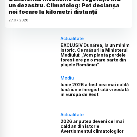
un dezastru. Climatolog: Pot declanșa
noi focare la kilometri distanță
27
.
07
.
2026
Actualitate
EXCLUSIV Dunărea, la un minim
istoric. Ce măsuri ia Ministerul
Mediului: „Vom planta perdele
forestiere pe o mare parte din
plajele României”
Mediu
Iunie 2026 a fost cea mai caldă
lună iunie înregistrată vreodată
în Europa de Vest
Actualitate
2026 ar putea deveni cel mai
cald an din istorie.
Avertismentul climatologilor