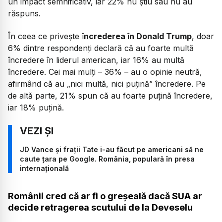
un impact semnificativ, iar 22% nu știu sau nu au
răspuns.
În ceea ce privește î
ncrederea în Donald Trump
, doar
6% dintre respondenți declară că au foarte multă
încredere în liderul american, iar 16% au multă
încredere. Cei mai mulți – 36% – au o opinie neutră,
afirmând că au „nici multă, nici puțină” încredere. Pe
de altă parte, 21% spun că au foarte puțină încredere,
iar 18% puțină.
JD Vance și frații Tate i-au făcut pe americani să ne
caute țara pe Google. România, populară în presa
internațională
Românii cred că ar fi o greșeală dacă SUA ar
decide retragerea scutului de la Deveselu