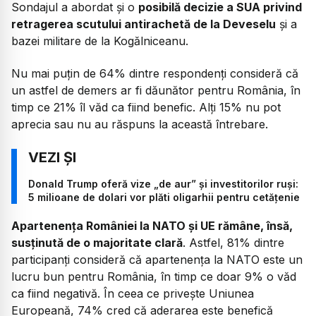
Sondajul a abordat și o
posibilă decizie a SUA privind
retragerea scutului antirachetă de la Deveselu
și a
bazei militare de la Kogălniceanu.
Nu mai puțin de 64% dintre respondenți consideră că
un astfel de demers ar fi dăunător pentru România, în
timp ce 21% îl văd ca fiind benefic. Alți 15% nu pot
aprecia sau nu au răspuns la această întrebare.
Donald Trump oferă vize „de aur” și investitorilor ruși:
5 milioane de dolari vor plăti oligarhii pentru cetățenie
Apartenența României la NATO și UE rămâne, însă,
susținută de o majoritate clară
. Astfel, 81% dintre
participanți consideră că apartenența la NATO este un
lucru bun pentru România, în timp ce doar 9% o văd
ca fiind negativă. În ceea ce privește Uniunea
Europeană, 74% cred că aderarea este benefică