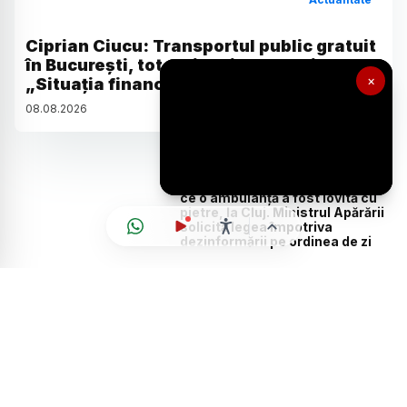
Ciprian Ciucu: Transportul public gratuit
în București, tot mai puțin probabil.
×
„Situația financiară a STB este gravă”
08
.
08
.
2026
Actualitate
Update: Trei tineri, reținuți după
ce o ambulanță a fost lovită cu
pietre, la Cluj. Ministrul Apărării
solicită legea împotriva
dezinformării pe ordinea de zi
Actualitate
ANM: România a scăpat pentru
scurt timp de caniculă. Un nou
val de căldură lovește țara de
luni
Lifestyle