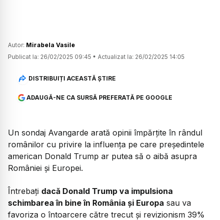
Autor:
Mirabela Vasile
Publicat la:
26/02/2025 09:45
•
Actualizat la:
26/02/2025 14:05
DISTRIBUIȚI ACEASTĂ ȘTIRE
ADAUGĂ-NE CA SURSĂ PREFERATĂ PE GOOGLE
Un sondaj Avangarde arată opinii împărțite în rândul
românilor cu privire la influența pe care președintele
american Donald Trump ar putea să o aibă asupra
României și Europei.
Întrebați
dacă Donald Trump va impulsiona
schimbarea în bine în România și Europa
sau va
favoriza o întoarcere către trecut și revizionism 39%