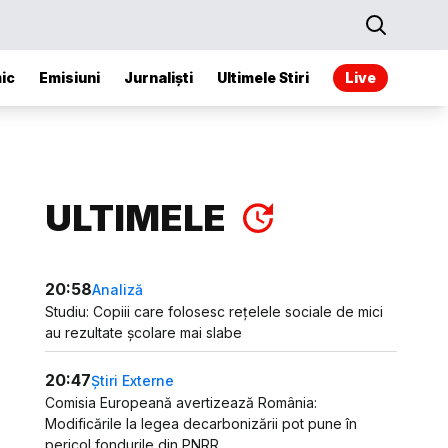
ic
Emisiuni
Jurnaliști
Ultimele Stiri
Live
ULTIMELE
20:58
Analiză
Studiu: Copiii care folosesc rețelele sociale de mici
au rezultate școlare mai slabe
20:47
Știri Externe
Comisia Europeană avertizează România:
Modificările la legea decarbonizării pot pune în
pericol fondurile din PNRR