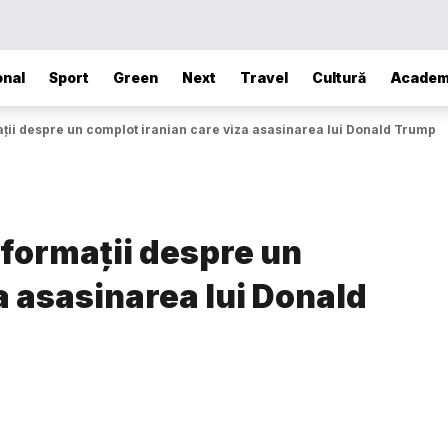
onal
Sport
Green
Next
Travel
Cultură
Academ
maţii despre un complot iranian care viza asasinarea lui Donald Trump
nformaţii despre un
a asasinarea lui Donald