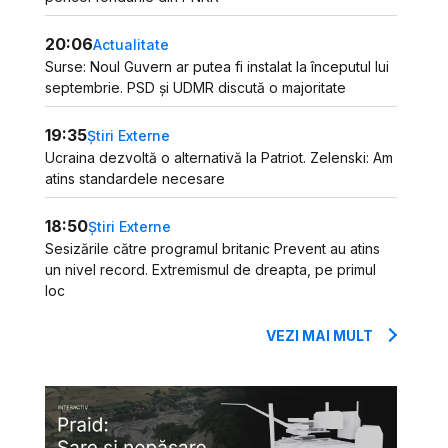
20:06
Actualitate
Surse: Noul Guvern ar putea fi instalat la începutul lui
septembrie. PSD și UDMR discută o majoritate
19:35
Știri Externe
Ucraina dezvoltă o alternativă la Patriot. Zelenski: Am
atins standardele necesare
18:50
Știri Externe
Sesizările către programul britanic Prevent au atins
un nivel record. Extremismul de dreapta, pe primul
loc
VEZI MAI MULT