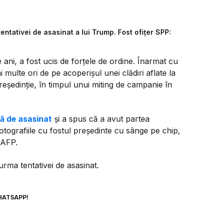
entativei de asasinat a lui Trump. Fost ofițer SPP:
e ani, a fost ucis de forţele de ordine. Înarmat cu
ulte ori de pe acoperişul unei clădiri aflate la
reşedinţie, în timpul unui miting de campanie în
vă de asasinat
şi a spus că a avut partea
otografiile cu fostul preşedinte cu sânge pe chip,
e AFP.
 urma tentativei de asasinat.
HATSAPP!