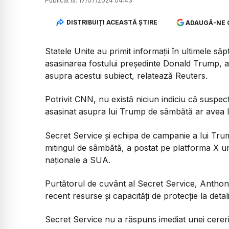
Publicat la:
17/07/2024 04:43
DISTRIBUIȚI ACEASTĂ ȘTIRE
ADAUGĂ-NE 
Statele Unite au primit informaţii în ultimele s
asasinarea fostului preşedinte Donald Trump, 
asupra acestui subiect, relatează Reuters.
Potrivit CNN, nu există niciun indiciu că suspect
asasinat asupra lui Trump de sâmbătă ar avea 
Secret Service şi echipa de campanie a lui Tru
mitingul de sâmbătă, a postat pe platforma X un 
naţionale a SUA.
Purtătorul de cuvânt al Secret Service, Anthony
recent resurse şi capacităţi de protecţie la detali
Secret Service nu a răspuns imediat unei cereri