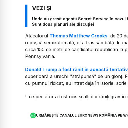
Unde au greșit agenții Secret Service în cazul t
Sunt două planuri ale discuției
Atacatorul
Thomas Matthew Crooks
, de 20 d
o puşcă semiautomată, el a tras sâmbătă de mai m
circa 150 de metri de candidatul republican la p
Pennsylvania.
Donald Trump a fost rănit în această tentati
superioară a urechii "străpunsă" de un glonţ. F
cu pumnul ridicat, au intrat deja în istorie, scri
Un spectator a fost ucis şi alţi doi răniţi grav în
URMĂREȘTE CANALUL EURONEWS ROMÂNIA PE W