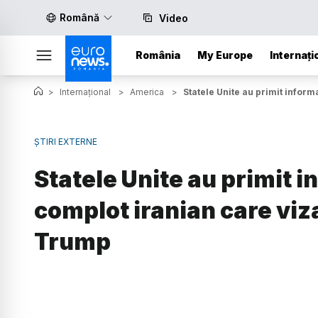
Română
Video
România
My Europe
Internați
>
Internațional
>
America
>
Statele Unite au primit infor
ȘTIRI EXTERNE
Statele Unite au primit i
complot iranian care viz
Trump