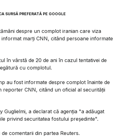
CA SURSĂ PREFERATĂ PE GOOGLE
ăptămâni despre un complot iranian care viza
a informat marţi CNN, citând persoane informate
ul în vârstă de 20 de ani în cazul tentativei de
legătură cu complotul.
mp au fost informate despre complot înainte de
reporter CNN, citând un oficial al securităţii
 Guglielmi, a declarat că agenţia "a adăugat
ile privind securitatea fostului preşedinte".
 de comentarii din partea Reuters.