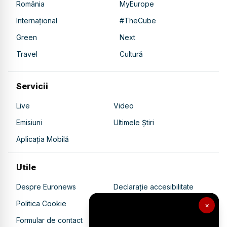
România
MyEurope
Internațional
#TheCube
Green
Next
Travel
Cultură
Servicii
Live
Video
Emisiuni
Ultimele Știri
Aplicația Mobilă
Utile
Despre Euronews
Declarație accesibilitate
Politica Cookie
Politica de confidențialitate
×
Formular de contact
Transparență în utilizarea AI