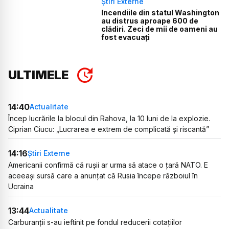
Știri Externe
Incendiile din statul Washington
au distrus aproape 600 de
clădiri. Zeci de mii de oameni au
fost evacuați
ULTIMELE
14:40
Actualitate
Încep lucrările la blocul din Rahova, la 10 luni de la explozie.
Ciprian Ciucu: „Lucrarea e extrem de complicată și riscantă”
14:16
Știri Externe
Americanii confirmă că rușii ar urma să atace o țară NATO. E
aceeași sursă care a anunțat că Rusia începe războiul în
Ucraina
13:44
Actualitate
Carburanții s-au ieftinit pe fondul reducerii cotațiilor