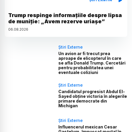
Trump respinge informațiile despre lipsa
de muniție: „Avem rezerve uriașe”
06
.
08
.
2026
Știri Externe
Un avion ar fi trecut prea
aproape de elicopterul în care
se afla Donald Trump. Cercetări
pentru probabilitatea unei
eventuale coliziuni
Știri Externe
Candidatul progresist Abdul El-
Sayed obține victoria în alegerile
primare democrate din
Michigan
Știri Externe
Influencerul mexican Cesar
Gastelum, împușcat mortal în