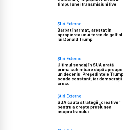
timpul unei transmisiuni live
Știri Externe
Bărbat înarmat, arestat în
apropierea unui teren de golf al
lui Donald Trump
Știri Externe
Ultimul sondaj în SUA arată
prima schimbare după aproape
un deceniu. Președintele Trump
scade constant, iar democrații
cresc
Știri Externe
SUA caută strategii „creative”
pentru a crește presiunea
asupra Iranului