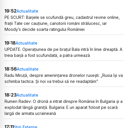
19:52
Actualitate
PE SCURT: Barjele se scufundă greu, cadastrul revine online,
frații Tate cer cauțiune, canotorii români strălucesc, iar
Moody’s decide soarta ratingului României
19:18
Actualitate
UPDATE. Operațiunea de pe brațul Bala intră în linie dreaptă. A
treia barjă a fost scufundată, a patra urmează
18:56
Actualitate
Radu Miruță, despre amenințarea dronelor rusești: „Rusia își va
schimba tactica. Și noi va trebui să ne readaptăm”
18:23
Actualitate
Rumen Radev: O dronă a intrat dinspre România în Bulgaria și a
explodat lângă graniță. Bulgaria: E un aparat folosit pe scară
largă de armata ucraineană
17:11
Știri Externe