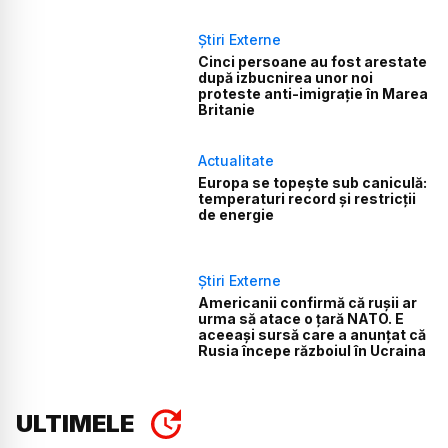
Știri Externe
Cinci persoane au fost arestate
după izbucnirea unor noi
proteste anti-imigrație în Marea
Britanie
Actualitate
Europa se topește sub caniculă:
temperaturi record și restricții
de energie
Știri Externe
Americanii confirmă că rușii ar
urma să atace o țară NATO. E
aceeași sursă care a anunțat că
Rusia începe războiul în Ucraina
ULTIMELE