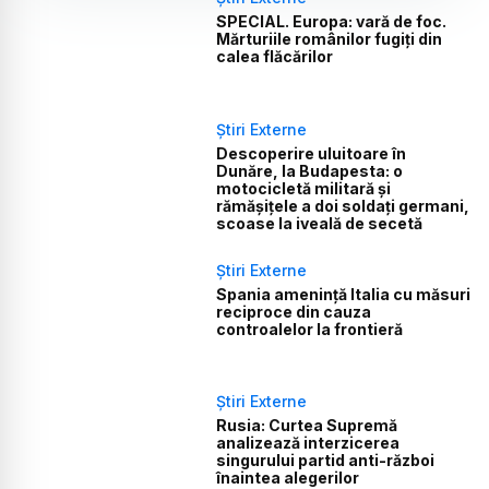
SPECIAL. Europa: vară de foc.
Mărturiile românilor fugiți din
calea flăcărilor
Știri Externe
Descoperire uluitoare în
Dunăre, la Budapesta: o
motocicletă militară și
rămășițele a doi soldați germani,
scoase la iveală de secetă
Știri Externe
Spania amenință Italia cu măsuri
reciproce din cauza
controalelor la frontieră
Știri Externe
Rusia: Curtea Supremă
analizează interzicerea
singurului partid anti-război
înaintea alegerilor