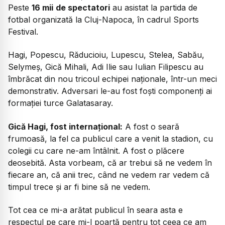
Peste
16 mii
de spectatori
au asistat la partida de
fotbal organizată la Cluj-Napoca, în cadrul Sports
Festival.
Hagi, Popescu, Răducioiu, Lupescu, Stelea, Sabău,
Selymeș, Gică Mihali, Adi Ilie sau Iulian Filipescu au
îmbrăcat din nou tricoul echipei naționale, într-un meci
demonstrativ. Adversari le-au fost foști componenți ai
formației turce Galatasaray.
Gică Hagi, fost internațional:
A fost o seară
frumoasă, la fel ca publicul care a venit la stadion, cu
colegii cu care ne-am întâlnit. A fost o plăcere
deosebită. Asta vorbeam, că ar trebui să ne vedem în
fiecare an, că anii trec, când ne vedem rar vedem că
timpul trece și ar fi bine să ne vedem.
Tot cea ce mi-a arătat publicul în seara asta e
respectul pe care mi-l poartă pentru tot ceea ce am