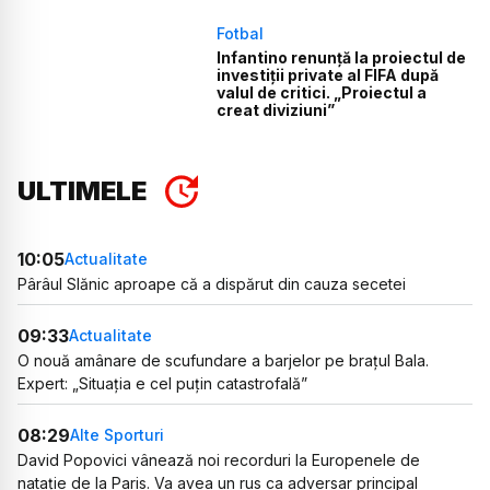
Fotbal
Infantino renunță la proiectul de
investiții private al FIFA după
valul de critici. „Proiectul a
creat diviziuni”
ULTIMELE
10:05
Actualitate
Pârâul Slănic aproape că a dispărut din cauza secetei
09:33
Actualitate
O nouă amânare de scufundare a barjelor pe brațul Bala.
Expert: „Situația e cel puțin catastrofală”
08:29
Alte Sporturi
David Popovici vânează noi recorduri la Europenele de
natație de la Paris. Va avea un rus ca adversar principal