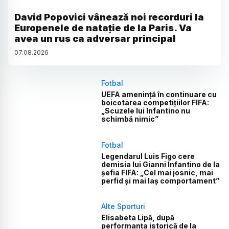
David Popovici vânează noi recorduri la
Europenele de natație de la Paris. Va
avea un rus ca adversar principal
07
.
08
.
2026
Fotbal
UEFA amenință în continuare cu
boicotarea competițiilor FIFA:
„Scuzele lui Infantino nu
schimbă nimic”
Fotbal
Legendarul Luis Figo cere
demisia lui Gianni Infantino de la
șefia FIFA: „Cel mai josnic, mai
perfid și mai laș comportament”
Alte Sporturi
Elisabeta Lipă, după
performanța istorică de la