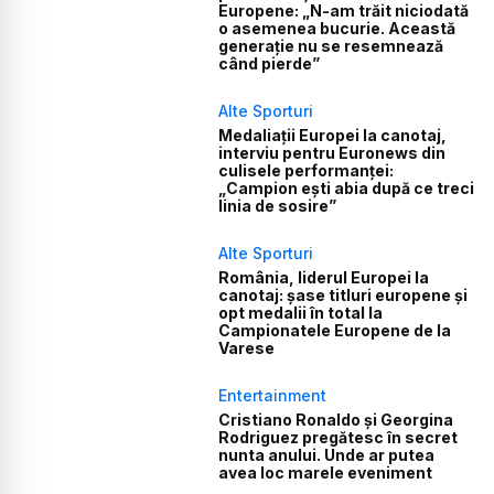
Europene: „N-am trăit niciodată
o asemenea bucurie. Această
generație nu se resemnează
când pierde”
Alte Sporturi
Medaliații Europei la canotaj,
interviu pentru Euronews din
culisele performanței:
„Campion ești abia după ce treci
linia de sosire”
Alte Sporturi
România, liderul Europei la
canotaj: șase titluri europene și
opt medalii în total la
Campionatele Europene de la
Varese
Entertainment
Cristiano Ronaldo și Georgina
Rodriguez pregătesc în secret
nunta anului. Unde ar putea
avea loc marele eveniment