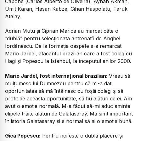
Capone (Carlos Alberto de Oliveira), Ayhan Akman,
Umit Karan, Hasan Kabze, Cihan Haspolatu, Faruk
Atalay.
Adrian Mutu și Ciprian Marica au marcat câte o
“dublă” pentru selecționata antrenată de Anghel
Iordănescu. De la formația oaspete s-a remarcat
Mario Jardel, atacantul brazilian care a fost coleg cu
Hagi și Popescu la Istanbul, la începutul anilor 2000.
Mario Jardel, fost internațional brazilian:
Vreau să
mulțumesc lui Dumnezeu pentru că mi-a dat
oportunitatea să mă întâlnesc cu foștii colegi și să
profit de această oportunitate, să fiu alături de ei. Am
avut o emoție normală. M-a făcut să-mi aduc aminte
clipele trăite alături de Galatasaray. Mă simt important
în istoria Galatasaray și e normal să ai o emoție bună.
Gică Popescu:
Pentru noi este o dublă plăcere și