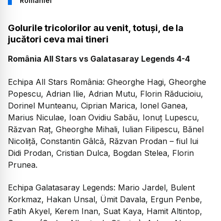
României
Golurile tricolorilor au venit, totuși, de la
jucători ceva mai tineri
România All Stars vs Galatasaray Legends 4-4
Echipa All Stars România: Gheorghe Hagi, Gheorghe
Popescu, Adrian Ilie, Adrian Mutu, Florin Răducioiu,
Dorinel Munteanu, Ciprian Marica, Ionel Ganea,
Marius Niculae, Ioan Ovidiu Sabău, Ionuț Lupescu,
Răzvan Raț, Gheorghe Mihali, Iulian Filipescu, Bănel
Nicoliță, Constantin Gâlcă, Răzvan Prodan – fiul lui
Didi Prodan, Cristian Dulca, Bogdan Stelea, Florin
Prunea.
Echipa Galatasaray Legends: Mario Jardel, Bulent
Korkmaz, Hakan Unsal, Ümit Davala, Ergun Penbe,
Fatih Akyel, Kerem Inan, Suat Kaya, Hamit Altintop,