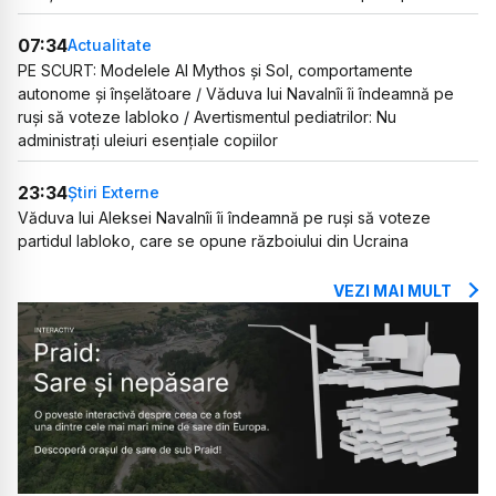
07:34
Actualitate
PE SCURT: Modelele AI Mythos și Sol, comportamente
autonome și înșelătoare / Văduva lui Navalnîi îi îndeamnă pe
ruși să voteze Iabloko / Avertismentul pediatrilor: Nu
administrați uleiuri esențiale copiilor
23:34
Știri Externe
Văduva lui Aleksei Navalnîi îi îndeamnă pe ruși să voteze
partidul Iabloko, care se opune războiului din Ucraina
VEZI MAI MULT