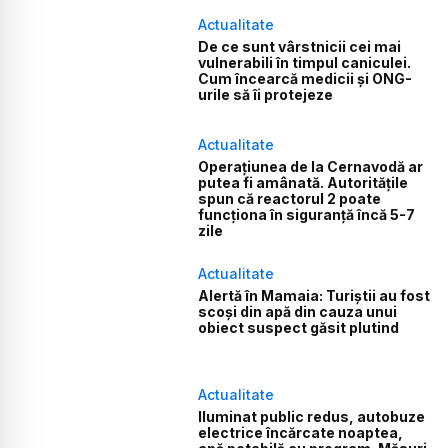
Actualitate
De ce sunt vârstnicii cei mai
vulnerabili în timpul caniculei.
Cum încearcă medicii și ONG-
urile să îi protejeze
Actualitate
Operațiunea de la Cernavodă ar
putea fi amânată. Autoritățile
spun că reactorul 2 poate
funcționa în siguranță încă 5-7
zile
Actualitate
Alertă în Mamaia: Turiștii au fost
scoși din apă din cauza unui
obiect suspect găsit plutind
Actualitate
Iluminat public redus, autobuze
electrice încărcate noaptea,