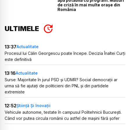
apă potabilă cu program. Măsuri
de criză în mai multe orașe din
România
ULTIMELE
13:37
Actualitate
Procesul lui Călin Georgescu poate începe. Decizia Înaltei Curți
este definitivă
13:16
Actualitate
Surse: Majoritate în jurul PSD și UDMR? Social democrații ar
urma să fie ajutați de politicieni din PNL și din partidele
extremiste
12:52
Știință Și Inovații
Vehicule autonome, testate în campusul Politehnicii București.
Când vor putea circula românii cu astfel de mașini fără șofer