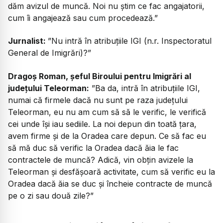
dăm avizul de muncă. Noi nu știm ce fac angajatorii,
cum îi angajează sau cum procedează.”
Jurnalist:
”Nu intră în atribuțiile IGI (n.r. Inspectoratul
General de Imigrări)?”
Dragoș Roman, șeful Biroului pentru Imigrări al
județului Teleorman:
”Ba da, intră în atribuțiile IGI,
numai că firmele dacă nu sunt pe raza județului
Teleorman, eu nu am cum să să le verific, le verifică
cei unde își iau sediile. La noi depun din toată țara,
avem firme și de la Oradea care depun. Ce să fac eu
să mă duc să verific la Oradea dacă ăia le fac
contractele de muncă? Adică, vin obțin avizele la
Teleorman și desfășoară activitate, cum să verific eu la
Oradea dacă ăia se duc și încheie contracte de muncă
pe o zi sau două zile?”