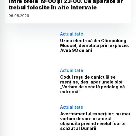
între orele 19:00 și 23:00. Ce aparate ar
trebui folosite în alte intervale
06
.
08
.
2026
Actualitate
Uzina electrică din Câmpulung
Muscel, demolată prin explozie.
Avea 98 de ani
Actualitate
Codul roșu de caniculă se
menține, deși apar unele ploi:
„Vorbim de secetă pedologică
extremă”
Actualitate
Avertismentul experților: nu mai
vorbim despre o secetă
obișnuită privind nivelul foarte
scăzut al Dunării