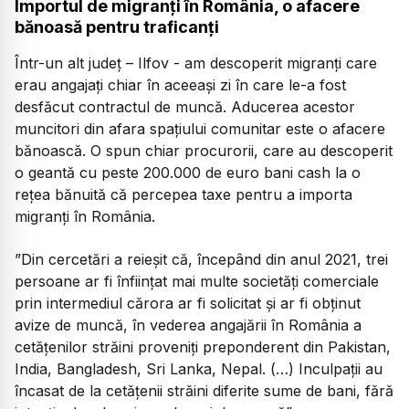
Importul de migranți în România, o afacere
bănoasă pentru traficanți
Într-un alt județ – Ilfov - am descoperit migranți care
erau angajați chiar în aceeași zi în care le-a fost
desfăcut contractul de muncă. Aducerea acestor
muncitori din afara spațiului comunitar este o afacere
bănoască. O spun chiar procurorii, care au descoperit
o geantă cu peste 200.000 de euro bani cash la o
rețea bănuită că percepea taxe pentru a importa
migranți în România.
”Din cercetări a reieșit că, începând din anul 2021, trei
persoane ar fi înfiinţat mai multe societăţi comerciale
prin intermediul cărora ar fi solicitat şi ar fi obţinut
avize de muncă, în vederea angajării în România a
cetăţenilor străini proveniţi preponderent din Pakistan,
India, Bangladesh, Sri Lanka, Nepal. (…) Inculpații au
încasat de la cetățenii străini diferite sume de bani, fără