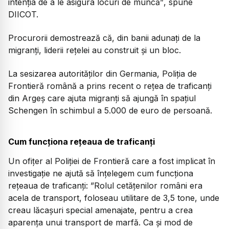
intenția de a le asigura locuri de muncă”
, spune
DIICOT.
Procurorii demostrează că, din banii adunați de la
migranți, liderii rețelei au construit și un bloc.
La sesizarea autorităților din Germania, Poliția de
Frontieră română a prins recent o rețea de traficanți
din Argeș care ajuta migranți să ajungă în spațiul
Schengen în schimbul a 5.000 de euro de persoană.
Cum funcționa rețeaua de traficanți
Un ofițer al Poliției de Frontieră care a fost implicat în
investigație ne ajută să înțelegem cum funcționa
rețeaua de traficanți:
”Rolul cetățenilor români era
acela de transport, foloseau utilitare de 3,5 tone, unde
creau lăcașuri special amenajate, pentru a crea
aparența unui transport de marfă. Ca și mod de