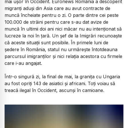
mai ușor în Occident. Euronews România a descoperit
migranți aduși din Asia care au avut contracte de
muncă încheiate pentru o zi. O parte dintre cei peste
100.000 de străini pentru care s-au dat avize de
muncă în ultimii doi ani nici măcar nu au intenționat să
lucreze la noi în țară. Un șef de la Imigrări recunoaște
că aceste situații sunt posibile. În primele luni de
ședere în România, statul nu urmărește întotdeauna
parcursul imigranților și nici relația acestora cu firmele
care i-au angajat.
Într-o singură zi, la final de mai, la granița cu Ungaria
au fost opriți 143 de asiatici și africani. Toți voiau să
treacă ilegal în Occident, ascunși în camioane.