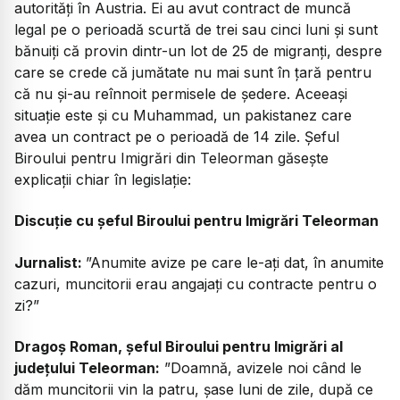
autorități în Austria. Ei au avut contract de muncă
legal pe o perioadă scurtă de trei sau cinci luni și sunt
bănuiți că provin dintr-un lot de 25 de migranți, despre
care se crede că jumătate nu mai sunt în țară pentru
că nu și-au reînnoit permisele de ședere. Aceeași
situație este și cu Muhammad, un pakistanez care
avea un contract pe o perioadă de 14 zile. Șeful
Biroului pentru Imigrări din Teleorman găsește
explicații chiar în legislație:
Discuție cu șeful Biroului pentru Imigrări Teleorman
Jurnalist:
”Anumite avize pe care le-ați dat, în anumite
cazuri, muncitorii erau angajați cu contracte pentru o
zi?”
Dragoș Roman, șeful Biroului pentru Imigrări al
județului Teleorman:
”Doamnă, avizele noi când le
dăm muncitorii vin la patru, șase luni de zile, după ce