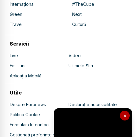
Internațional
#TheCube
Green
Next
Travel
Cultură
Servicii
Live
Video
Emisiuni
Ultimele Știri
Aplicația Mobilă
Utile
Despre Euronews
Declarație accesibilitate
Politica Cookie
Politica de confidențialitate
×
Formular de contact
Transparență în utilizarea AI
Gestionați preferințele