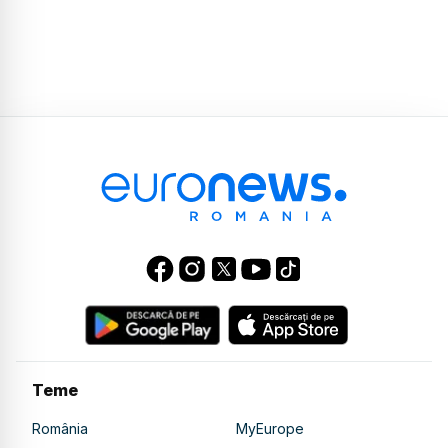
Teme
România
MyEurope