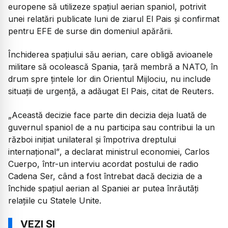
europene să utilizeze spațiul aerian spaniol, potrivit
unei relatări publicate luni de ziarul El Pais și confirmat
pentru EFE de surse din domeniul apărării.
Închiderea spațiului său aerian, care obligă avioanele
militare să ocolească Spania, țară membră a NATO, în
drum spre țintele lor din Orientul Mijlociu, nu include
situații de urgență, a adăugat El Pais, citat de Reuters.
„Această decizie face parte din decizia deja luată de
guvernul spaniol de a nu participa sau contribui la un
război inițiat unilateral și împotriva dreptului
internațional”
, a declarat ministrul economiei, Carlos
Cuerpo, într-un interviu acordat postului de radio
Cadena Ser, când a fost întrebat dacă decizia de a
închide spațiul aerian al Spaniei ar putea înrăutăți
relațiile cu Statele Unite.