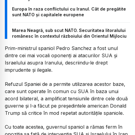
Europa în raza conflictului cu Iranul. Cât de pregătite
sunt NATO și capitalele europene
Marea Neagră, sub scut NATO. Securitatea litoralului
românesc în contextul războiului din Orientul Mijlociu
Prim-ministrul spaniol Pedro Sanchez a fost unul
dintre cei mai vocali oponenți ai atacurilor SUA și
Israelului asupra Iranului, descriindu-le drept
imprudente și ilegale.
Refuzul Spaniei de a permite utilizarea acestor baze,
care sunt operate în comun cu SUA în baza unui
acord bilateral, a amplificat tensiunile dintre cele două
guverne și l-a făcut pe președintele american Donald
Trump să critice în mod repetat autoritățile spaniole.
Cu toate acestea, guvernul spaniol a rămas ferm în
opoziția sa față de intervenția SUA și Israelului în Iran