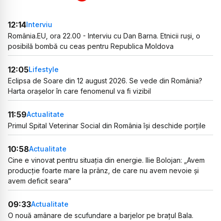
12:14
Interviu
România.EU, ora 22.00 - Interviu cu Dan Barna. Etnicii ruși, o
posibilă bombă cu ceas pentru Republica Moldova
12:05
Lifestyle
Eclipsa de Soare din 12 august 2026. Se vede din România?
Harta orașelor în care fenomenul va fi vizibil
11:59
Actualitate
Primul Spital Veterinar Social din România își deschide porțile
10:58
Actualitate
Cine e vinovat pentru situația din energie. Ilie Bolojan: „Avem
producție foarte mare la prânz, de care nu avem nevoie și
avem deficit seara”
09:33
Actualitate
O nouă amânare de scufundare a barjelor pe brațul Bala.