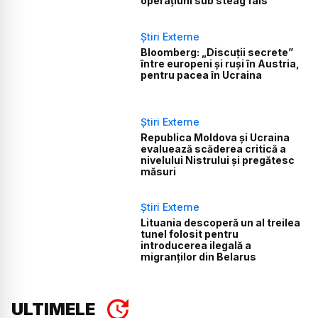
operațiuni sub steag fals
Știri Externe
Bloomberg: „Discuții secrete”
între europeni și ruși în Austria,
pentru pacea în Ucraina
Știri Externe
Republica Moldova și Ucraina
evaluează scăderea critică a
nivelului Nistrului și pregătesc
măsuri
Știri Externe
Lituania descoperă un al treilea
tunel folosit pentru
introducerea ilegală a
migranților din Belarus
ULTIMELE