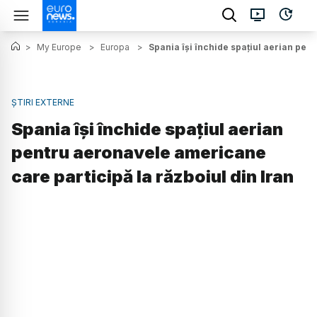
>
My Europe
>
Europa
>
Spania își închide spațiul aerian pen
ȘTIRI EXTERNE
Spania își închide spațiul aerian
pentru aeronavele americane
care participă la războiul din Iran