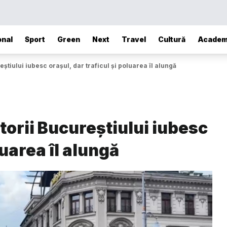
onal
Sport
Green
Next
Travel
Cultură
Academ
știului iubesc orașul, dar traficul și poluarea îl alungă
torii Bucureștiului iubesc
luarea îl alungă