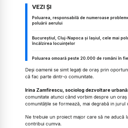
Poluarea, responsabilă de numeroase probleme 
poluării aerului
Bucureștiul, Cluj-Napoca și Iașiul, cele mai polu
încălzirea locuințelor
Poluarea omoară peste 20.000 de români în fi
Deși oamenii se simt legați de oraș prin oportun
că fac parte dintr-o comunitate.
Irina Zamfirescu, sociolog dezvoltare urbană
comunitate atunci când vorbim despre un oraș c
comunitățile se formează, mai degrabă in jurul 
Ne trebuie un proiect major care să ne aducă la
contribui cumva.