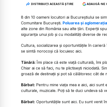
DISTRIBUIȚI ACEASTĂ ȘTIRE
ADAUGĂ-NE 
8 din 10 oameni locuitori ai Bucureștiului se sim
Comunitare București.
Poluarea și aglomerați
alte zone din România sau alte țări. Experții s
siguranța unui job și cu modalități diverse de recr
Cultura, socializarea și oportunitățile în carier
se simtă norocoși că locuiesc aici.
Tânără:
Îmi place că este viață culturală, îmi pl
Chiar ai ce să faci, nu te plictisești niciodată. 
groază de destinații și pot să călătoresc cât de 
Bărbat:
Pentru mine viața mea e aici, aici sun
culturale, muzicale. Poți să te duci undeva să ve
Bărbat:
Oportunitățile sunt aici. Eu sunt venit î