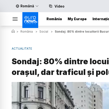
Română
Video
România
My Europe
Internați
>
România
>
Social
>
Sondaj: 80% dintre locuitorii Bucure
ACTUALITATE
Sondaj: 80% dintre locui
orașul, dar traficul și po