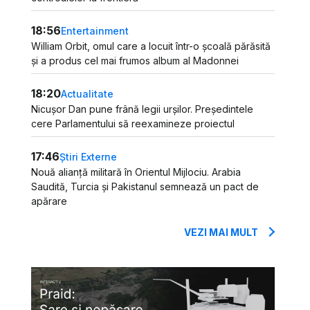
18:56
Entertainment
William Orbit, omul care a locuit într-o școală părăsită
și a produs cel mai frumos album al Madonnei
18:20
Actualitate
Nicușor Dan pune frână legii urșilor. Președintele
cere Parlamentului să reexamineze proiectul
17:46
Știri Externe
Nouă alianță militară în Orientul Mijlociu. Arabia
Saudită, Turcia și Pakistanul semnează un pact de
apărare
VEZI MAI MULT