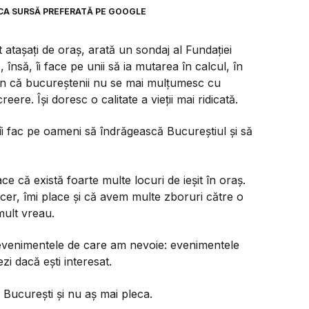
CA SURSĂ PREFERATĂ PE GOOGLE
t atașați de oraș, arată un sondaj al Fundației
a
, însă, îi face pe unii să ia mutarea în calcul, în
pun că bucureștenii nu se mai mulțumesc cu
eere. Își doresc o calitate a vieții mai ridicată.
ă îi fac pe oameni să îndrăgească Bucureștiul și să
ace că există foarte multe locuri de ieșit în oraș.
Sincer, îmi place și că avem multe zboruri către o
mult vreau.
t evenimentele de care am nevoie: evenimentele
zi dacă ești interesat.
n București și nu aș mai pleca.