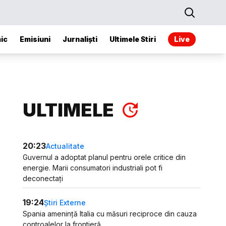
ic
Emisiuni
Jurnaliști
Ultimele Stiri
Live
ULTIMELE
20:23
Actualitate
Guvernul a adoptat planul pentru orele critice din
energie. Marii consumatori industriali pot fi
deconectați
19:24
Știri Externe
Spania amenință Italia cu măsuri reciproce din cauza
controalelor la frontieră