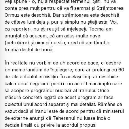
veți spune - o, nu a respectat termenul. Știți, nu va
conta prea mult pentru că va fi semnat și Strâmtoarea
Ormuz este deschisă. Dar strâmtoarea este deschisă
de câteva luni deja și pur și simplu nu știați asta. Voi,
ca reporteri, nu ați reușit să înțelegeți. Tocmai am
anunțat că aducem, că am adus multe nave
(petroliere) și nimeni nu știa, cred că am făcut o
treabă destul de bună.
În realitate nu vorbim de un acord de pace, ci despre
un memorandum de înțelegere, care ar prelungi cu 60
de zile actualul armistițiu. În același timp ar deschide
calea unor negocieri pentru un acord mai amplu care
să acopere programul nuclear al Iranului. Orice
măsură concretă legată de acest program ar face
obiectul unui acord separat și mai detaliat. Rămâne de
văzut dacă și Iranul este de acord pentru că ministerul
de externe anunță că Teheranul nu luase încă o
decizie finală cu privire la acordul propus.