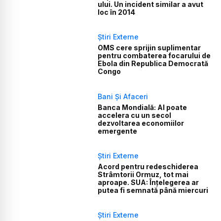
ului. Un incident similar a avut
loc în 2014
Știri Externe
OMS cere sprijin suplimentar
pentru combaterea focarului de
Ebola din Republica Democrată
Congo
Bani Și Afaceri
Banca Mondială: AI poate
accelera cu un secol
dezvoltarea economiilor
emergente
Știri Externe
Acord pentru redeschiderea
Strâmtorii Ormuz, tot mai
aproape. SUA: Înțelegerea ar
putea fi semnată până miercuri
Știri Externe