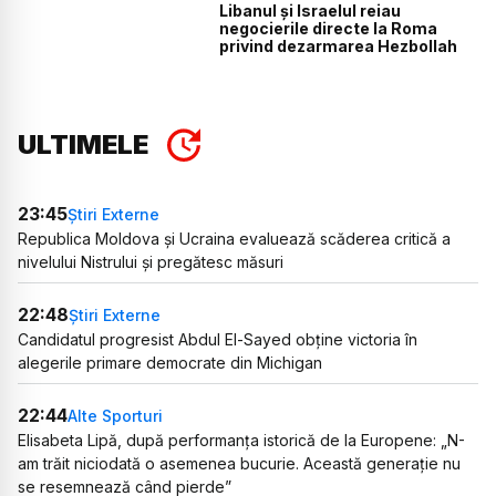
Libanul și Israelul reiau
negocierile directe la Roma
privind dezarmarea Hezbollah
ULTIMELE
23:45
Știri Externe
Republica Moldova și Ucraina evaluează scăderea critică a
nivelului Nistrului și pregătesc măsuri
22:48
Știri Externe
Candidatul progresist Abdul El-Sayed obține victoria în
alegerile primare democrate din Michigan
22:44
Alte Sporturi
Elisabeta Lipă, după performanța istorică de la Europene: „N-
am trăit niciodată o asemenea bucurie. Această generație nu
se resemnează când pierde”