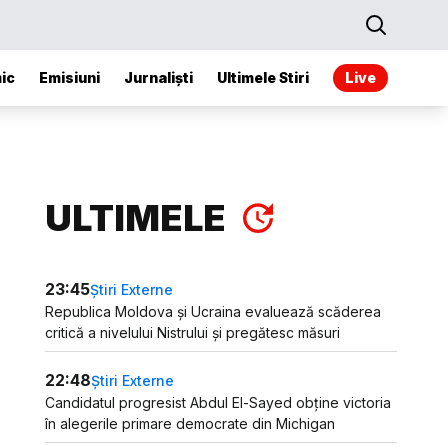
ic
Emisiuni
Jurnaliști
Ultimele Stiri
Live
ULTIMELE
23:45
Știri Externe
Republica Moldova și Ucraina evaluează scăderea
critică a nivelului Nistrului și pregătesc măsuri
22:48
Știri Externe
Candidatul progresist Abdul El-Sayed obține victoria
în alegerile primare democrate din Michigan