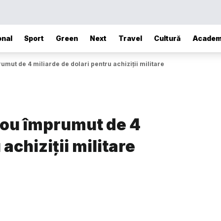
onal
Sport
Green
Next
Travel
Cultură
Academ
mut de 4 miliarde de dolari pentru achiziții militare
nou împrumut de 4
achiziții militare