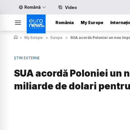
Română
Video
România
My Europe
Internați
>
My Europe
>
Europa
>
SUA acordă Poloniei un nou împru
ȘTIRI EXTERNE
SUA acordă Poloniei un 
miliarde de dolari pentru 