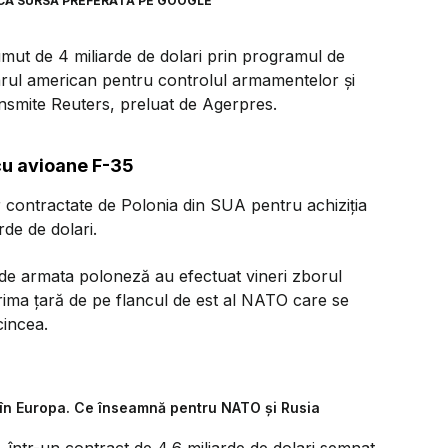
CA SURSĂ PREFERATĂ PE GOOGLE
mut de 4 miliarde de dolari prin programul de
tarul american pentru controlul armamentelor și
nsmite Reuters, preluat de Agerpres.
 cu avioane F-35
 contractate de Polonia din SUA pentru achiziția
rde de dolari.
e armata poloneză au efectuat vineri zborul
rima țară de pe flancul de est al NATO care se
cincea.
în Europa. Ce înseamnă pentru NATO și Rusia