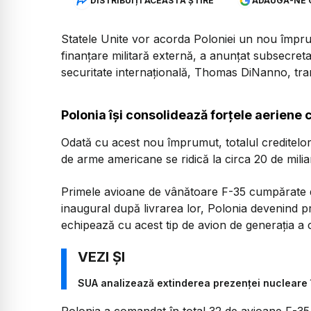
DISTRIBUIȚI ACEASTĂ ȘTIRE
ADAUGĂ-NE 
Statele Unite vor acorda Poloniei un nou împru
finanțare militară externă, a anunțat subsecre
securitate internațională, Thomas DiNanno, tra
Polonia își consolidează forțele aeriene
Odată cu acest nou împrumut, totalul creditelor
de arme americane se ridică la circa 20 de milia
Primele avioane de vânătoare F-35 cumpărate d
inaugural după livrarea lor, Polonia devenind p
echipează cu acest tip de avion de generația a 
SUA analizează extinderea prezenței nucleare 