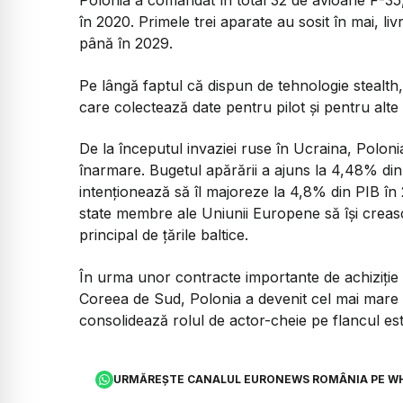
Polonia a comandat în total 32 de avioane F-35,
în 2020. Primele trei aparate au sosit în mai, livr
până în 2029.
Pe lângă faptul că dispun de tehnologie stealt
care colectează date pentru pilot și pentru alte u
De la începutul invaziei ruse în Ucraina, Poloni
înarmare. Bugetul apărării a ajuns la 4,48% din P
intenționează să îl majoreze la 4,8% din PIB în 2
state membre ale Uniunii Europene să își crească 
principal de țările baltice.
În urma unor contracte importante de achiziție 
Coreea de Sud, Polonia a devenit cel mai mare
consolidează rolul de actor-cheie pe flancul es
URMĂREȘTE CANALUL EURONEWS ROMÂNIA PE W