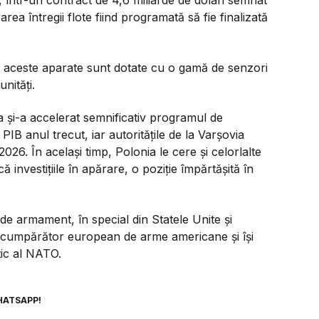
 într-un contract de 4,6 miliarde de dolari semnat
area întregii flote fiind programată să fie finalizată
h, aceste aparate sunt dotate cu o gamă de senzori
nități.
a și-a accelerat semnificativ programul de
IB anul trecut, iar autoritățile de la Varșovia
026. În același timp, Polonia le cere și celorlalte
investițiile în apărare, o poziție împărtășită în
de armament, în special din Statele Unite și
 cumpărător european de arme americane și își
tic al NATO.
HATSAPP!