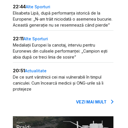
22:44
Alte Sporturi
Elisabeta Lipă, după performanța istorică de la
Europene: „N-am trăit niciodată o asemenea bucurie.
Această generație nu se resemnează când pierde”
22:11
Alte Sporturi
Medaliații Europei la canotaj, interviu pentru
Euronews din culisele performanței: „Campion ești
abia după ce treci linia de sosire”
20:51
Actualitate
De ce sunt vârstnicii cei mai vulnerabili în timpul
caniculei. Cum încearcă medicii și ONG-urile să îi
protejeze
VEZI MAI MULT