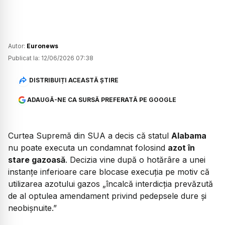
Autor:
Euronews
Publicat la:
12/06/2026 07:38
DISTRIBUIȚI ACEASTĂ ȘTIRE
ADAUGĂ-NE CA SURSĂ PREFERATĂ PE GOOGLE
Curtea Supremă din SUA a decis că statul
Alabama
nu poate executa un condamnat folosind
azot în
stare gazoasă
. Decizia vine după o hotărâre a unei
instanțe inferioare care blocase execuția pe motiv că
utilizarea azotului gazos
„încalcă interdicția prevăzută
de al optulea amendament privind pedepsele dure și
neobișnuite.”