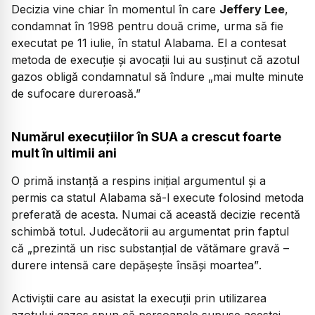
Decizia vine chiar în momentul în care
Jeffery Lee
,
condamnat în 1998 pentru două crime, urma să fie
executat pe 11 iulie, în statul Alabama. El a contesat
metoda de execuție și avocații lui au susținut că azotul
gazos obligă condamnatul să îndure „mai multe minute
de sufocare dureroasă.”
Numărul execuțiilor în SUA a crescut foarte
mult în ultimii ani
O primă instanță a respins inițial argumentul și a
permis ca statul Alabama să-l execute folosind metoda
preferată de acesta. Numai că această decizie recentă
schimbă totul. Judecătorii au argumentat prin faptul
că
„prezintă un risc substanțial de vătămare gravă –
durere intensă care depășește însăși moartea”
.
Activiștii care au asistat la execuții prin utilizarea
azotului gazos spun că persoanele supuse acestei