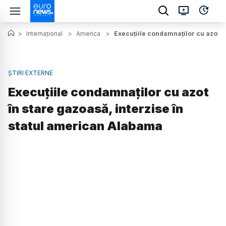
>
Internațional
>
America
>
Execuțiile condamnaților cu azot î
ȘTIRI EXTERNE
Execuțiile condamnaților cu azot
în stare gazoasă, interzise în
statul american Alabama