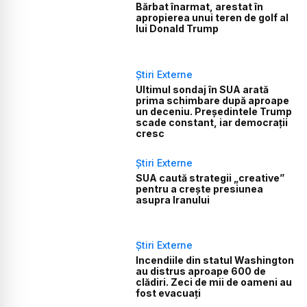
Bărbat înarmat, arestat în
apropierea unui teren de golf al
lui Donald Trump
Știri Externe
Ultimul sondaj în SUA arată
prima schimbare după aproape
un deceniu. Președintele Trump
scade constant, iar democrații
cresc
Știri Externe
SUA caută strategii „creative”
pentru a crește presiunea
asupra Iranului
Știri Externe
Incendiile din statul Washington
au distrus aproape 600 de
clădiri. Zeci de mii de oameni au
fost evacuați