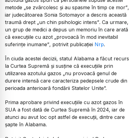
metode
„se zvârcolesc și au spasme în timp ce mor”
,
iar judecătoarea Sonia Sotomayor a descris această
traumă drept
„un chin psihologic intens”
. Ca urmare,
un grup de medici a depus un memoriu în care arată
că execuțiile cu azot
„provoacă în mod inevitabil
suferințe inumane”
, potrivit publicației
Nrp
.
În ciuda acestei decizii, statul Alabama a făcut recurs
la Curtea Supremă și susține că execuțiile prin
utilizarea azotului gazos
„nu provoacă genul de
durere intensă care caracteriza pedepsele crude din
perioada anterioară fondării Statelor Unite”.
Prima aprobare privind execuțiile cu azot gazos în
SUA a fost dată de Curtea Supremă în 2024, iar de
atunci au avut loc opt astfel de execuții, dintre care
șapte în Alabama.