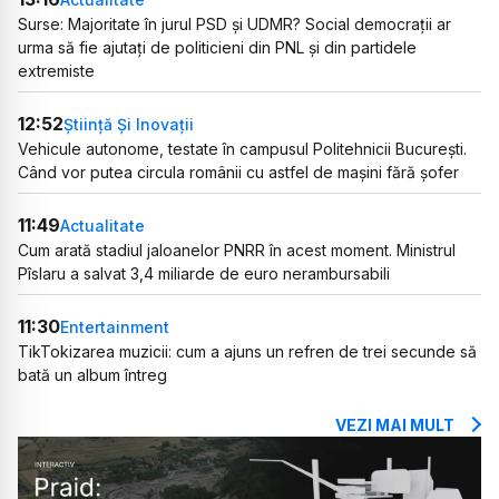
Surse: Majoritate în jurul PSD și UDMR? Social democrații ar
urma să fie ajutați de politicieni din PNL și din partidele
extremiste
12:52
Știință Și Inovații
Vehicule autonome, testate în campusul Politehnicii București.
Când vor putea circula românii cu astfel de mașini fără șofer
11:49
Actualitate
Cum arată stadiul jaloanelor PNRR în acest moment. Ministrul
Pîslaru a salvat 3,4 miliarde de euro nerambursabili
11:30
Entertainment
TikTokizarea muzicii: cum a ajuns un refren de trei secunde să
bată un album întreg
VEZI MAI MULT