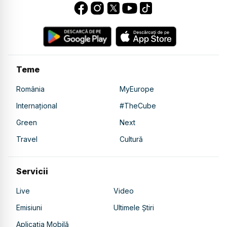
Teme
România
MyEurope
Internațional
#TheCube
Green
Next
Travel
Cultură
Servicii
Live
Video
Emisiuni
Ultimele Știri
Aplicația Mobilă