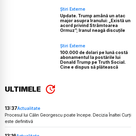
Știri Externe
Update. Trump amână un atac
major asupra Iranului: „Există un
acord privind Strâmtoarea
Ormuz”; Iranul neagă discuțile
Știri Externe
100.000 de dolari pe lună costă
abonamentul la postările lui
Donald Trump pe Truth Social.
Cine e dispus să plătească
ULTIMELE
13:37
Actualitate
Procesul lui Călin Georgescu poate începe. Decizia Înaltei Curți
este definitivă
13:16
Actualitate