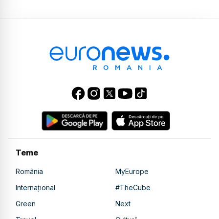
Teme
România
MyEurope
Internațional
#TheCube
Green
Next