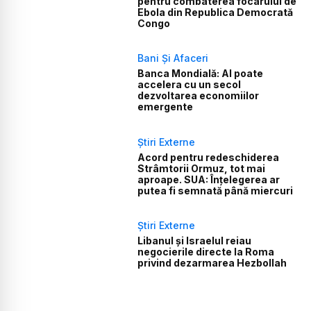
pentru combaterea focarului de
Ebola din Republica Democrată
Congo
Bani Și Afaceri
Banca Mondială: AI poate
accelera cu un secol
dezvoltarea economiilor
emergente
Știri Externe
Acord pentru redeschiderea
Strâmtorii Ormuz, tot mai
aproape. SUA: Înțelegerea ar
putea fi semnată până miercuri
Știri Externe
Libanul și Israelul reiau
negocierile directe la Roma
privind dezarmarea Hezbollah