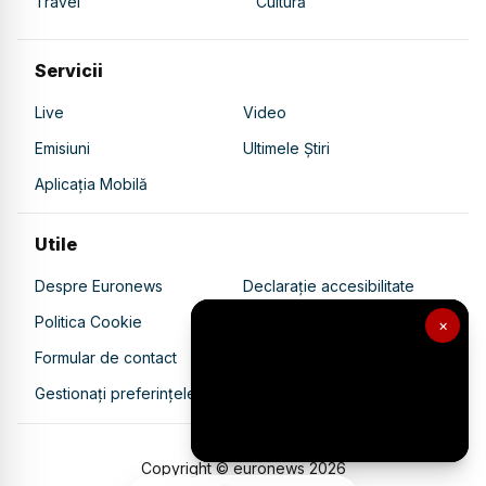
Travel
Cultură
Servicii
Live
Video
Emisiuni
Ultimele Știri
Aplicația Mobilă
Utile
Despre Euronews
Declarație accesibilitate
Politica Cookie
Politica de confidențialitate
×
Formular de contact
Transparență în utilizarea AI
Gestionați preferințele
Copyright © euronews
2026