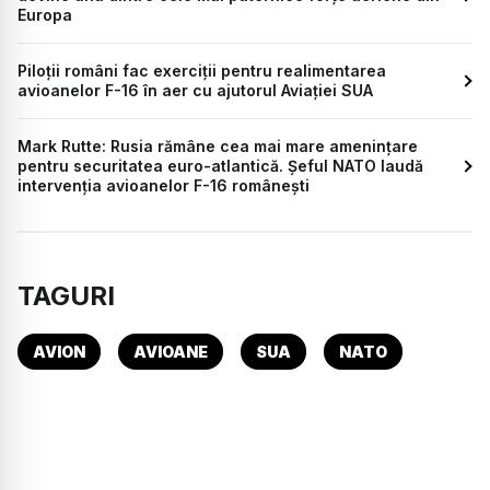
Europa
Piloții români fac exerciții pentru realimentarea
avioanelor F-16 în aer cu ajutorul Aviației SUA
Mark Rutte: Rusia rămâne cea mai mare amenințare
pentru securitatea euro-atlantică. Șeful NATO laudă
intervenția avioanelor F-16 românești
TAGURI
AVION
AVIOANE
SUA
NATO