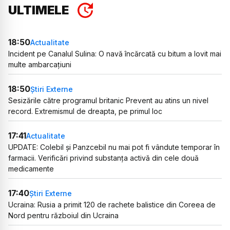
ULTIMELE
18:50
Actualitate
Incident pe Canalul Sulina: O navă încărcată cu bitum a lovit mai
multe ambarcațiuni
18:50
Știri Externe
Sesizările către programul britanic Prevent au atins un nivel
record. Extremismul de dreapta, pe primul loc
17:41
Actualitate
UPDATE: Colebil și Panzcebil nu mai pot fi vândute temporar în
farmacii. Verificări privind substanța activă din cele două
medicamente
17:40
Știri Externe
Ucraina: Rusia a primit 120 de rachete balistice din Coreea de
Nord pentru războiul din Ucraina