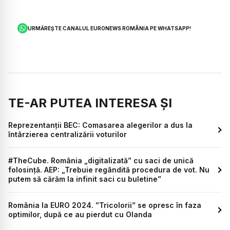
URMĂREȘTE CANALUL EURONEWS ROMÂNIA PE WHATSAPP!
TE-AR PUTEA INTERESA ȘI
Reprezentanții BEC: Comasarea alegerilor a dus la
întârzierea centralizării voturilor
#TheCube. România „digitalizată” cu saci de unică
folosință. AEP: „Trebuie regândită procedura de vot. Nu
putem să cărăm la infinit saci cu buletine”
România la EURO 2024. ”Tricolorii” se opresc în faza
optimilor, după ce au pierdut cu Olanda