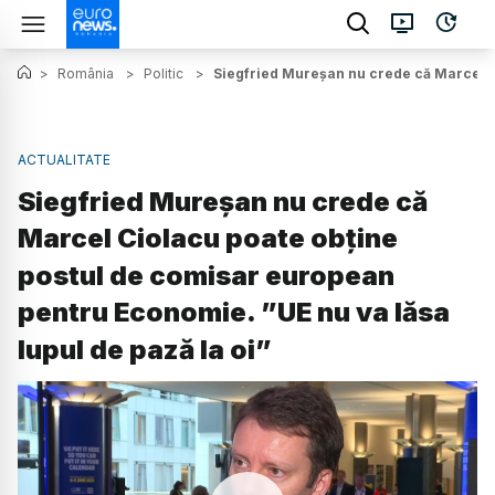
>
România
>
Politic
>
Siegfried Mureșan nu crede că Marcel Ci
ACTUALITATE
Siegfried Mureșan nu crede că
Marcel Ciolacu poate obține
postul de comisar european
pentru Economie. ”UE nu va lăsa
lupul de pază la oi”