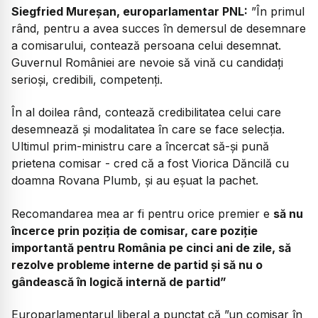
Siegfried Mureșan, europarlamentar PNL:
”În primul
rând, pentru a avea succes în demersul de desemnare
a comisarului, contează persoana celui desemnat.
Guvernul României are nevoie să vină cu candidați
serioși, credibili, competenți.
În al doilea rând, contează credibilitatea celui care
desemnează și modalitatea în care se face selecția.
Ultimul prim-ministru care a încercat să-și pună
prietena comisar - cred că a fost Viorica Dăncilă cu
doamna Rovana Plumb, și au eșuat la pachet.
Recomandarea mea ar fi pentru orice premier e
să nu
încerce prin poziția de comisar, care poziție
importantă pentru România pe cinci ani de zile, să
rezolve probleme interne de partid și să nu o
gândească în logică internă de partid”
Europarlamentarul liberal a punctat că ”un comisar în