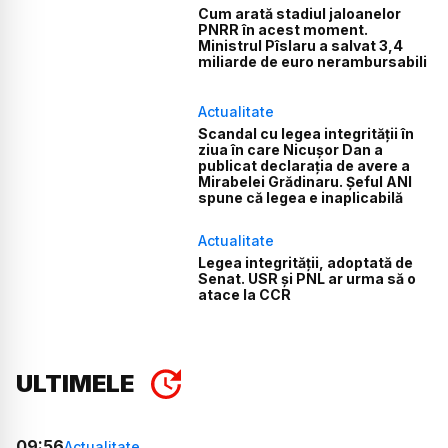
Cum arată stadiul jaloanelor
PNRR în acest moment.
Ministrul Pîslaru a salvat 3,4
miliarde de euro nerambursabili
Actualitate
Scandal cu legea integrității în
ziua în care Nicușor Dan a
publicat declarația de avere a
Mirabelei Grădinaru. Șeful ANI
spune că legea e inaplicabilă
Actualitate
Legea integrității, adoptată de
Senat. USR și PNL ar urma să o
atace la CCR
ULTIMELE
09:56
Actualitate