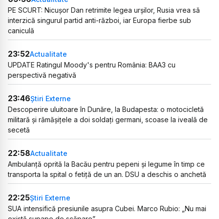
PE SCURT: Nicușor Dan retrimite legea urșilor, Rusia vrea să
interzică singurul partid anti-război, iar Europa fierbe sub
caniculă
23:52
Actualitate
UPDATE Ratingul Moody's pentru România: BAA3 cu
perspectivă negativă
23:46
Știri Externe
Descoperire uluitoare în Dunăre, la Budapesta: o motocicletă
militară și rămășițele a doi soldați germani, scoase la iveală de
secetă
22:58
Actualitate
Ambulanță oprită la Bacău pentru pepeni și legume în timp ce
transporta la spital o fetiță de un an. DSU a deschis o anchetă
22:25
Știri Externe
SUA intensifică presiunile asupra Cubei. Marco Rubio: „Nu mai
există supape de scăpare”