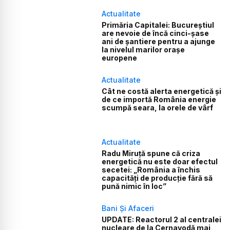
Actualitate
Primăria Capitalei: Bucureștiul
are nevoie de încă cinci-șase
ani de șantiere pentru a ajunge
la nivelul marilor orașe
europene
Actualitate
Cât ne costă alerta energetică și
de ce importă România energie
scumpă seara, la orele de vârf
Actualitate
Radu Miruță spune că criza
energetică nu este doar efectul
secetei: „România a închis
capacități de producție fără să
pună nimic în loc”
Bani Și Afaceri
UPDATE: Reactorul 2 al centralei
nucleare de la Cernavodă mai