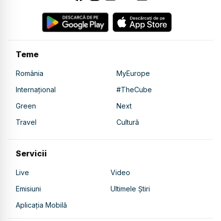
Teme
România
MyEurope
Internațional
#TheCube
Green
Next
Travel
Cultură
Servicii
Live
Video
Emisiuni
Ultimele Știri
Aplicația Mobilă