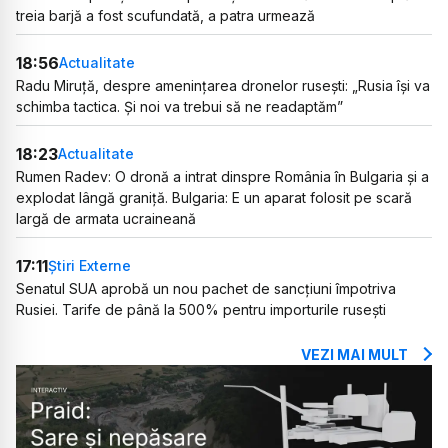
treia barjă a fost scufundată, a patra urmează
18:56
Actualitate
Radu Miruță, despre amenințarea dronelor rusești: „Rusia își va
schimba tactica. Și noi va trebui să ne readaptăm”
18:23
Actualitate
Rumen Radev: O dronă a intrat dinspre România în Bulgaria și a
explodat lângă graniță. Bulgaria: E un aparat folosit pe scară
largă de armata ucraineană
17:11
Știri Externe
Senatul SUA aprobă un nou pachet de sancțiuni împotriva
Rusiei. Tarife de până la 500% pentru importurile rusești
VEZI MAI MULT