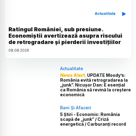
Actualitate
Ratingul României, sub presiune.
Economiștii avertizează asupra riscului
de retrogradare și pierderii investițiilor
08
.
08
.
2026
Actualitate
News Alert.
UPDATE Moody’s:
România evită retrogradarea la
„junk”. Nicușor Dan: E esențial
ca România să revină la creștere
economică
Bani Și Afaceri
5 Știri - Economic: România
scapă de „junk” / Criză
energetică / Carburanți record