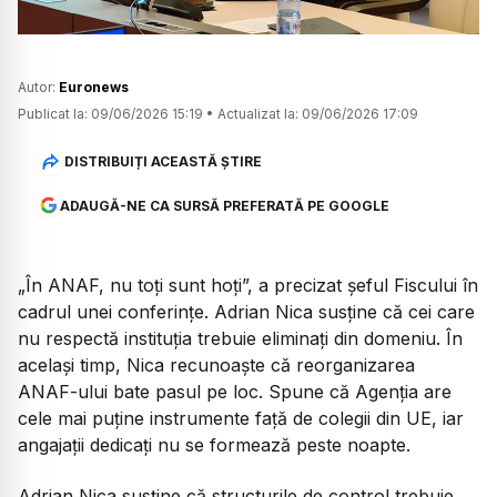
Autor:
Euronews
Publicat la:
09/06/2026 15:19
•
Actualizat la:
09/06/2026 17:09
DISTRIBUIȚI ACEASTĂ ȘTIRE
ADAUGĂ-NE CA SURSĂ PREFERATĂ PE GOOGLE
„În ANAF, nu toți sunt hoți”, a precizat șeful Fiscului în
cadrul unei conferințe. Adrian Nica susține că cei care
nu respectă instituția trebuie eliminați din domeniu. În
același timp, Nica recunoaște că reorganizarea
ANAF-ului bate pasul pe loc. Spune că Agenția are
cele mai puține instrumente față de colegii din UE, iar
angajații dedicați nu se formează peste noapte.
Adrian Nica susține că structurile de control trebuie