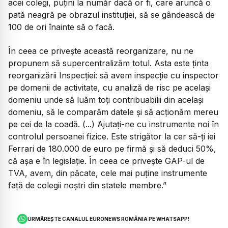
acei colegi, puțini la număr dacă or fi, care aruncă o
pată neagră pe obrazul instituției, să se gândească de
100 de ori înainte să o facă.
În ceea ce privește această reorganizare, nu ne
propunem să supercentralizăm totul. Asta este ținta
reorganizării Inspecției: să avem inspecție cu inspector
pe domenii de activitate, cu analiză de risc pe același
domeniu unde să luăm toți contribuabilii din același
domeniu, să le comparăm datele și să acționăm mereu
pe cei de la coadă. (...) Ajutați-ne cu instrumente noi în
controlul persoanei fizice. Este strigător la cer să-ți iei
Ferrari de 180.000 de euro pe firmă și să deduci 50%,
că așa e în legislație. În ceea ce privește GAP-ul de
TVA, avem, din păcate, cele mai puține instrumente
față de colegii noștri din statele membre.”
URMĂREȘTE CANALUL EURONEWS ROMÂNIA PE WHATSAPP!