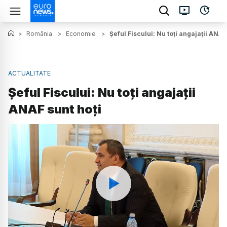
>
România
>
Economie
>
Șeful Fiscului: Nu toți angajații ANAF
ACTUALITATE
Șeful Fiscului: Nu toți angajații
ANAF sunt hoți
Watch