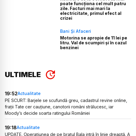
poate funcționa cel mult patru
zile. Facturi mai mari la
electricitate, primul efect al
crizei
Bani Și Afaceri
Motorina se apropie de 11 lei pe
litru. Val de scumpiri și în cazul
benzinei
ULTIMELE
19:52
Actualitate
PE SCURT: Barjele se scufundă greu, cadastrul revine online,
frații Tate cer cauțiune, canotorii români strălucesc, iar
Moody’s decide soarta ratingului României
19:18
Actualitate
UPDATE. Operațiunea de pe brațul Bala intră în linie dreaptă. A