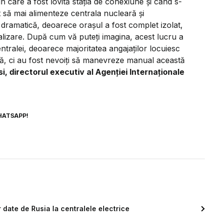
 în care a fost lovită stația de conexiune și când s-
t să mai alimenteze centrala nucleară și
 dramatică, deoarece orașul a fost complet izolat,
analizare. După cum vă puteți imagina, acest lucru a
ntralei, deoarece majoritatea angajaților locuiesc
ală, ci au fost nevoiți să manevreze manual această
i, directorul executiv al Agenției Internaționale
HATSAPP!
r date de Rusia la centralele electrice