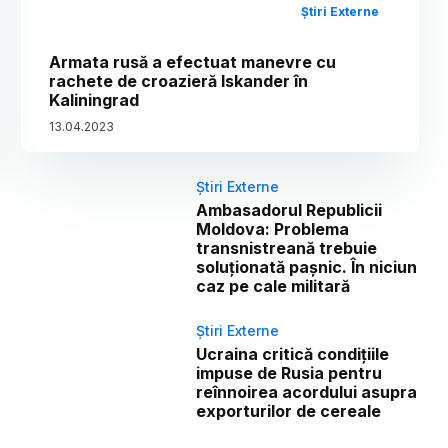
Știri Externe
Armata rusă a efectuat manevre cu
rachete de croazieră Iskander în
Kaliningrad
13
.
04
.
2023
Știri Externe
Ambasadorul Republicii
Moldova: Problema
transnistreană trebuie
soluționată pașnic. În niciun
caz pe cale militară
Știri Externe
Ucraina critică condițiile
impuse de Rusia pentru
reînnoirea acordului asupra
exporturilor de cereale