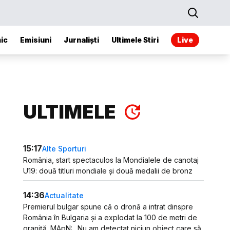
ic
Emisiuni
Jurnaliști
Ultimele Stiri
Live
ULTIMELE
15:17
Alte Sporturi
România, start spectaculos la Mondialele de canotaj
U19: două titluri mondiale și două medalii de bronz
14:36
Actualitate
Premierul bulgar spune că o dronă a intrat dinspre
România în Bulgaria și a explodat la 100 de metri de
graniță. MApN: „Nu am detectat niciun obiect care să