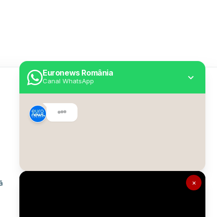
Euronews România
Canal WhatsApp
Utile
Despre Euronews
Declarație accesibilitate
Politica Cookie
Politica de confidențialitate
×
ă
Formular de contact
Transparență în utilizarea AI
Gestionați preferințele