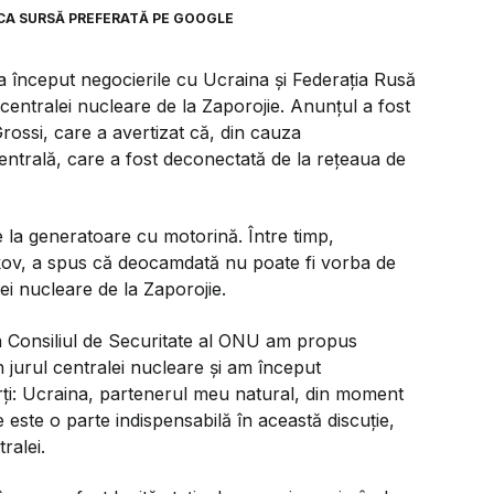
CA SURSĂ PREFERATĂ PE GOOGLE
a început negocierile cu Ucraina și Federația Rusă
centralei nucleare de la Zaporojie. Anunțul a fost
Grossi, care a avertizat că, din cauza
centrală, care a fost deconectată de la rețeaua de
e la generatoare cu motorină. Între timp,
skov, a spus că deocamdată nu poate fi vorba de
alei nucleare de la Zaporojie.
la Consiliul de Securitate al ONU am propus
n jurul centralei nucleare și am început
ți: Ucraina, partenerul meu natural, din moment
 este o parte indispensabilă în această discuție,
ralei.