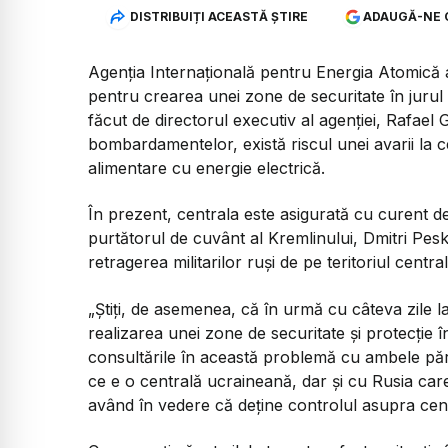
DISTRIBUIȚI ACEASTĂ ȘTIRE
ADAUGĂ-NE 
Agenția Internațională pentru Energia Atomică 
pentru crearea unei zone de securitate în jurul 
făcut de directorul executiv al agenției, Rafael 
bombardamentelor, există riscul unei avarii la 
alimentare cu energie electrică.
În prezent, centrala este asigurată cu curent d
purtătorul de cuvânt al Kremlinului, Dmitri Pe
retragerea militarilor ruși de pe teritoriul centr
„Știți, de asemenea, că în urmă cu câteva zile 
realizarea unei zone de securitate și protecție î
consultările în această problemă cu ambele păr
ce e o centrală ucraineană, dar și cu Rusia care
având în vedere că deține controlul asupra cent