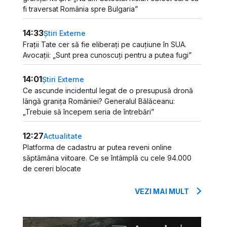
fi traversat România spre Bulgaria”
14:33
Știri Externe
Frații Tate cer să fie eliberați pe cauțiune în SUA.
Avocații: „Sunt prea cunoscuți pentru a putea fugi”
14:01
Știri Externe
Ce ascunde incidentul legat de o presupusă dronă
lângă granița României? Generalul Bălăceanu:
„Trebuie să începem seria de întrebări”
12:27
Actualitate
Platforma de cadastru ar putea reveni online
săptămâna viitoare. Ce se întâmplă cu cele 94.000
de cereri blocate
VEZI MAI MULT