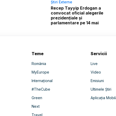
Știri Externe
Recep Tayyip Erdogan a
convocat oficial alegerile
prezidențiale și
parlamentare pe 14 mai
Teme
Servicii
România
Live
MyEurope
Video
Internațional
Emisiuni
#TheCube
Ultimele Știri
Green
Aplicația Mobil
Next
Travel