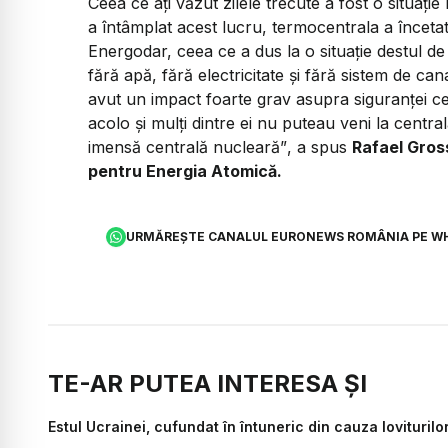
Ceea ce ați văzut zilele trecute a fost o situație
a întâmplat acest lucru, termocentrala a înceta
Energodar, ceea ce a dus la o situație destul de
fără apă, fără electricitate și fără sistem de c
avut un impact foarte grav asupra siguranței ce
acolo și mulți dintre ei nu puteau veni la centr
imensă centrală nucleară”
, a spus
Rafael Gross
pentru Energia Atomică.
URMĂREȘTE CANALUL EURONEWS ROMÂNIA PE W
TE-AR PUTEA INTERESA ȘI
Estul Ucrainei, cufundat în întuneric din cauza loviturilo