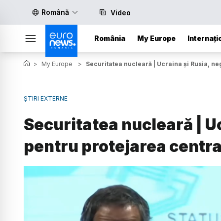
Română
Video
România
My Europe
Internați
>
My Europe
>
Securitatea nucleară | Ucraina și Rusia, ne
ȘTIRI EXTERNE
Securitatea nucleară | Uc
pentru protejarea centra