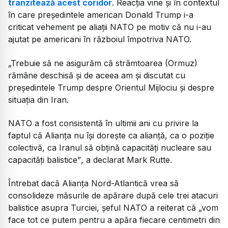
tranzitează acest coridor
. Reacția vine și în contextul
în care președintele american Donald Trump i-a
criticat vehement pe aliații NATO pe motiv că nu i-au
ajutat pe americani în războiul împotriva NATO.
„Trebuie să ne asigurăm că strâmtoarea (Ormuz)
rămâne deschisă și de aceea am și discutat cu
președintele Trump despre Orientul Mijlociu și despre
situația din Iran.
NATO a fost consistentă în ultimii ani cu privire la
faptul că Alianța nu își dorește ca alianță, ca o poziție
colectivă, ca Iranul să obțină capacități nucleare sau
capacități balistice”
, a declarat Mark Rutte.
Întrebat dacă Alianța Nord-Atlantică vrea să
consolideze măsurile de apărare după cele trei atacuri
balistice asupra Turciei, șeful NATO a reiterat că „vom
face tot ce putem pentru a apăra fiecare centimetri din