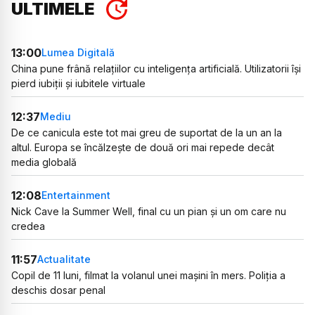
ULTIMELE
13:00
Lumea Digitală
China pune frână relațiilor cu inteligența artificială. Utilizatorii își
pierd iubiții și iubitele virtuale
12:37
Mediu
De ce canicula este tot mai greu de suportat de la un an la
altul. Europa se încălzește de două ori mai repede decât
media globală
12:08
Entertainment
Nick Cave la Summer Well, final cu un pian și un om care nu
credea
11:57
Actualitate
Copil de 11 luni, filmat la volanul unei mașini în mers. Poliția a
deschis dosar penal