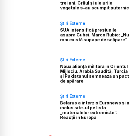
trei ani. Grâul și uleiurile
vegetale s-au scumpit puternic
Știri Externe
SUA intensifică presiunile
asupra Cubei. Marco Rubio: „Nu
mai există supape de scăpare”
Știri Externe
Nouă alianță militară în Orientul
Mijlociu. Arabia Saudită, Turcia
și Pakistanul semnează un pact
de apărare
Știri Externe
Belarus a interzis Euronews și a
inclus site-ul pe lista
„materialelor extremiste”.
Reacții în Europa