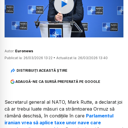
Watch
Autor:
Euronews
Publicat la:
26/03/2026 13:22
•
Actualizat la:
26/03/2026 13:40
DISTRIBUIȚI ACEASTĂ ȘTIRE
ADAUGĂ-NE CA SURSĂ PREFERATĂ PE GOOGLE
Secretarul general al NATO, Mark Rutte, a declarat joi
că ar trebui luate măsuri ca strâmtoarea Ormuz să
rămână deschisă, în condițiile în care
Parlamentul
iranian vrea să aplice taxe unor nave care