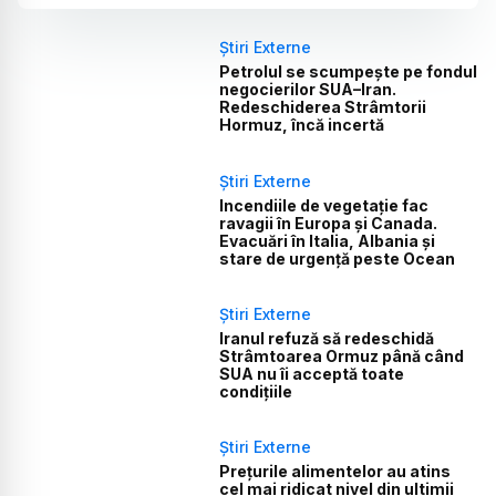
Știri Externe
Petrolul se scumpește pe fondul
negocierilor SUA–Iran.
Redeschiderea Strâmtorii
Hormuz, încă incertă
Știri Externe
Incendiile de vegetație fac
ravagii în Europa și Canada.
Evacuări în Italia, Albania și
stare de urgență peste Ocean
Știri Externe
Iranul refuză să redeschidă
Strâmtoarea Ormuz până când
SUA nu îi acceptă toate
condițiile
Știri Externe
Prețurile alimentelor au atins
cel mai ridicat nivel din ultimii