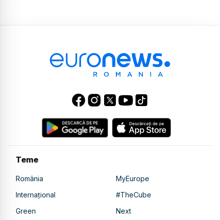
Teme
România
MyEurope
Internațional
#TheCube
Green
Next