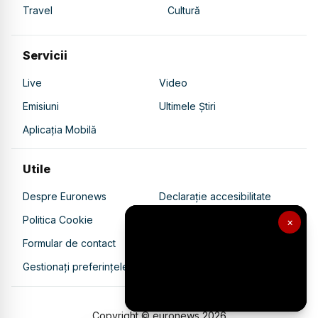
Travel
Cultură
Servicii
Live
Video
Emisiuni
Ultimele Știri
Aplicația Mobilă
Utile
Despre Euronews
Declarație accesibilitate
Politica Cookie
Politica de confidențialitate
×
Formular de contact
Transparență în utilizarea AI
Gestionați preferințele
Copyright © euronews
2026