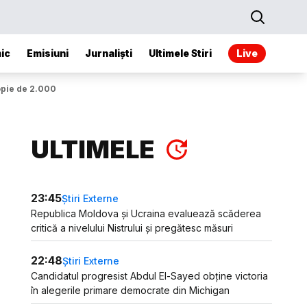
ic
Emisiuni
Jurnaliști
Ultimele Stiri
Live
opie de 2.000
ULTIMELE
23:45
Știri Externe
Republica Moldova și Ucraina evaluează scăderea
critică a nivelului Nistrului și pregătesc măsuri
22:48
Știri Externe
Candidatul progresist Abdul El-Sayed obține victoria
în alegerile primare democrate din Michigan