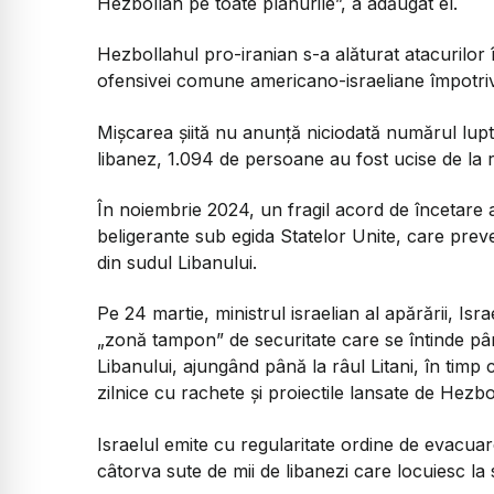
Hezbollah pe toate planurile”, a adăugat el.
Hezbollahul pro-iranian s-a alăturat atacurilor 
ofensivei comune americano-israeliane împotriv
Mișcarea șiită nu anunță niciodată numărul luptă
libanez, 1.094 de persoane au fost ucise de la re
În noiembrie 2024, un fragil acord de încetare a 
beligerante sub egida Statelor Unite, care pre
din sudul Libanului.
Pe 24 martie, ministrul israelian al apărării, Isr
„zonă tampon” de securitate care se întinde până 
Libanului, ajungând până la râul Litani, în timp ce
zilnice cu rachete și proiectile lansate de Hezbo
Israelul emite cu regularitate ordine de evacu
câtorva sute de mii de libanezi care locuiesc la 