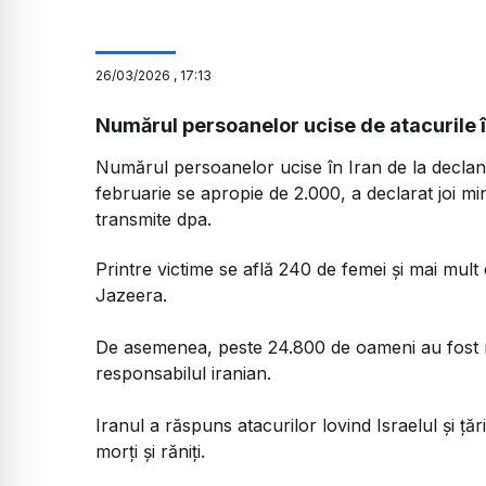
26
/
03
/
2026
,
17:13
Numărul persoanelor ucise de atacurile 
Numărul persoanelor ucise în Iran de la declan
februarie se apropie de 2.000, a declarat joi mini
transmite dpa.
Printre victime se află 240 de femei și mai mult 
Jazeera.
De asemenea, peste 24.800 de oameni au fost ră
responsabilul iranian.
Iranul a răspuns atacurilor lovind Israelul și ță
morți și răniți.