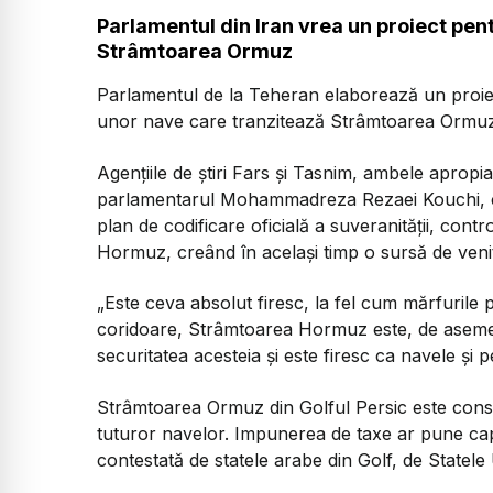
Parlamentul din Iran vrea un proiect pen
Strâmtoarea Ormuz
Parlamentul de la Teheran elaborează un proiec
unor nave care tranzitează Strâmtoarea Ormuz,
Agențiile de știri Fars și Tasnim, ambele apropia
parlamentarul Mohammadreza Rezaei Kouchi, c
plan de codificare oficială a suveranității, contr
Hormuz, creând în același timp o sursă de venit
„Este ceva absolut firesc, la fel cum mărfurile p
coridoare, Strâmtoarea Hormuz este, de asemene
securitatea acesteia și este firesc ca navele și p
Strâmtoarea Ormuz din Golful Persic este consid
tuturor navelor. Impunerea de taxe ar pune capăt 
contestată de statele arabe din Golf, de Statele U