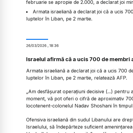
februarie se apropie de 2.000, a declarat joi mini
Armata israeliană a declarat joi că a ucis 70
luptelor în Liban, pe 2 martie.
26
/
03
/
2026
,
18:36
Israelul afirmă că a ucis 700 de membri 
Armata israeliană a declarat joi că a ucis 700 
luptelor în Liban, pe 2 martie, relatează AFP.
„Am desfășurat operațiuni decisive (...) pentru a 
moment, vă pot oferi o cifră de aproximativ 700 d
locotenent-colonelul Nadav Shoshani în timpul 
Ofensiva israeliană din sudul Libanului are drep
Israelului, să îndepărteze suficient amenințarea 