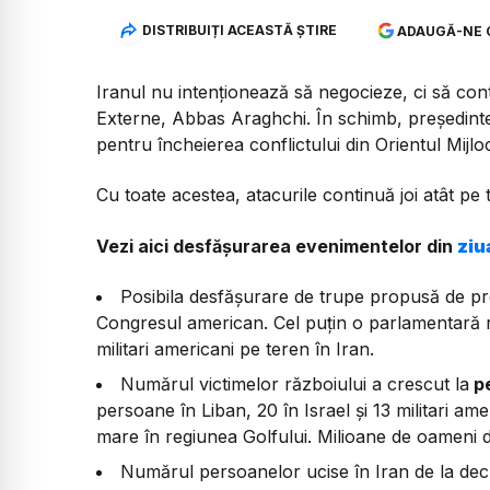
DISTRIBUIȚI ACEASTĂ ȘTIRE
ADAUGĂ-NE 
Iranul nu intenționează să negocieze, ci să conti
Externe, Abbas Araghchi. În schimb, președin
pentru încheierea conflictului din Orientul Mijlo
Cu toate acestea, atacurile continuă joi atât pe ter
Vezi aici desfășurarea evenimentelor din
ziu
Posibila desfășurare de trupe propusă de pr
Congresul american. Cel puțin o parlamentară r
militari americani pe teren în Iran.
Numărul victimelor războiului a crescut la
pe
persoane în Liban, 20 în Israel și 13 militari am
mare în regiunea Golfului. Milioane de oameni d
Numărul persoanelor ucise în Iran de la dec