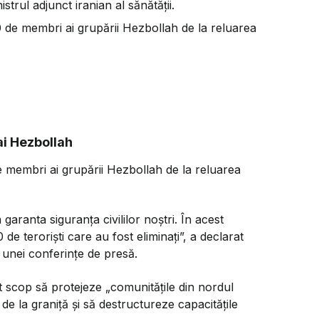
strul adjunct iranian al sănătății.
0 de membri ai grupării Hezbollah de la reluarea
ai Hezbollah
de membri ai grupării Hezbollah de la reluarea
garanta siguranța civililor noștri. În acest
e teroriști care au fost eliminați”, a declarat
unei conferințe de presă.
t scop să protejeze „comunitățile din nordul
de la graniță și să destructureze capacitățile