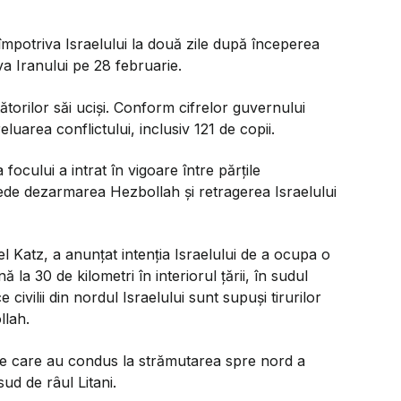
împotriva Israelului la două zile după începerea
a Iranului pe 28 februarie.
torilor săi uciși. Conform cifrelor guvernului
luarea conflictului, inclusiv 121 de copii.
focului a intrat în vigoare între părțile
vede dezarmarea Hezbollah și retragerea Israelului
ael Katz, a anunțat intenția Israelului de a ocupa o
la 30 de kilometri în interiorul țării, în sudul
 civilii din nordul Israelului sunt supuși tirurilor
llah.
are care au condus la strămutarea spre nord a
sud de râul Litani.