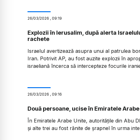
26
/
03
/
2026
,
09:19
Explozii în Ierusalim, după alerta Israe
rachete
Israelul avertizează asupra unui al patrulea b
Iran. Potrivit AP, au fost auzite explozii în apr
israeliană încerca să intercepteze focurile irani
26
/
03
/
2026
,
09:16
Două persoane, ucise în Emiratele Arabe
În Emiratele Arabe Unite, autoritățile din Abu 
și alte trei au fost rănite de șrapnel în urma inte