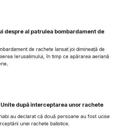
lului despre al patrulea bombardament de
ombardament de rachete lansat joi dimineață de
opierea Ierusalimului, în timp ce apărarea aeriană
ene.
 Unite după interceptarea unor rachete
Dhabi au declarat că două persoane au fost ucise
rceptării unei rachete balistice.