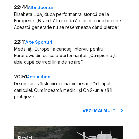
22:44
Alte Sporturi
Elisabeta Lipă, după performanța istorică de la
Europene: „N-am trăit niciodată o asemenea bucurie.
Această generație nu se resemnează când pierde”
22:11
Alte Sporturi
Medaliații Europei la canotaj, interviu pentru
Euronews din culisele performanței: „Campion ești
abia după ce treci linia de sosire”
20:51
Actualitate
De ce sunt vârstnicii cei mai vulnerabili în timpul
caniculei. Cum încearcă medicii și ONG-urile să îi
protejeze
VEZI MAI MULT