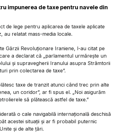
tru impunerea de taxe pentru navele din
t de lege pentru aplicarea de taxele aplicate
 au relatat mass-media locale.
te Gărzii Revoluționare Iraniene, l-au citat pe
are a declarat că „parlamentul urmărește un
olului și supravegherii Iranului asupra Strâmtorii
uri prin colectarea de taxe”.
lătesc taxe de tranzit atunci când trec prin alte
a, un coridor”, ar fi spus el. „Noi asigurăm
etrolierele să plătească astfel de taxe.”
erată o cale navigabilă internațională deschisă
acestei situații și ar fi probabil puternic
nite și de alte țări.