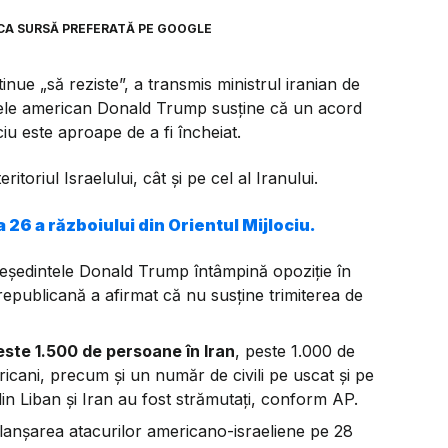
CA SURSĂ PREFERATĂ PE GOOGLE
nue „să reziste”, a transmis ministrul iranian de
tele american Donald Trump susține că un acord
ciu este aproape de a fi încheiat.
itoriul Israelului, cât și pe cel al Iranului.
a 26 a războiului din Orientul Mijlociu.
eședintele Donald Trump întâmpină opoziție în
epublicană a afirmat că nu susține trimiterea de
ste 1.500 de persoane în Iran
, peste 1.000 de
ericani, precum și un număr de civili pe uscat și pe
in Liban și Iran au fost strămutați, conform AP.
lanșarea atacurilor americano-israeliene pe 28