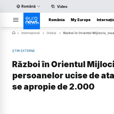
Română
Video
România
My Europe
Internați
>
Internațional
>
Global
>
Război în Orientul Mijlociu, zi
ȘTIRI EXTERNE
Război în Orientul Mijloc
persoanelor ucise de ata
se apropie de 2.000