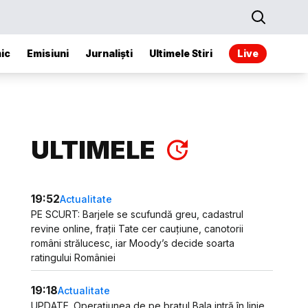
ic
Emisiuni
Jurnaliști
Ultimele Stiri
Live
ULTIMELE
19:52
Actualitate
PE SCURT: Barjele se scufundă greu, cadastrul
revine online, frații Tate cer cauțiune, canotorii
români strălucesc, iar Moody’s decide soarta
ratingului României
19:18
Actualitate
UPDATE. Operațiunea de pe brațul Bala intră în linie