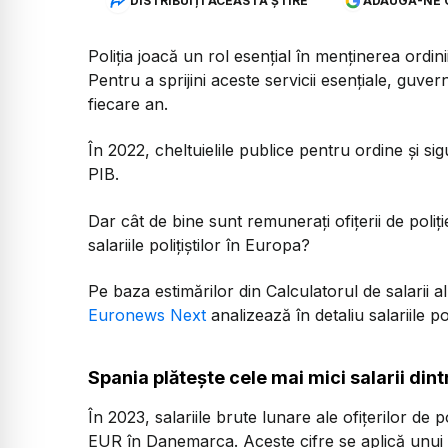
DISTRIBUIȚI ACEASTĂ ȘTIRE
ADAUGĂ-NE 
Poliția joacă un rol esențial în menținerea ordini
Pentru a sprijini aceste servicii esențiale, guv
fiecare an.
În 2022, cheltuielile publice pentru ordine și 
PIB.
Dar cât de bine sunt remunerați ofițerii de po
salariile polițiștilor în Europa?
Pe baza estimărilor din Calculatorul de salarii al 
Euronews Next
analizează în detaliu salariile po
Spania plătește cele mai mici salarii din
În 2023, salariile brute lunare ale ofițerilor de 
EUR în Danemarca. Aceste cifre se aplică unui of