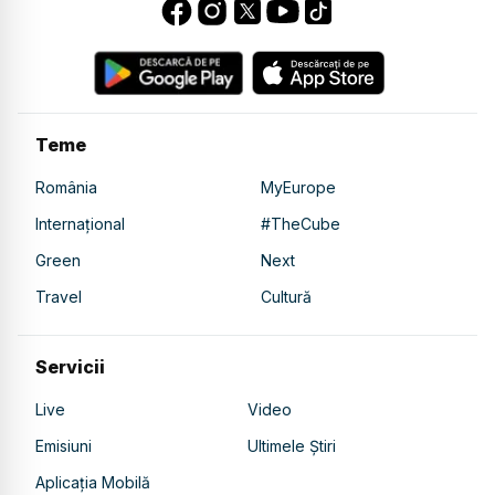
Teme
România
MyEurope
Internațional
#TheCube
Green
Next
Travel
Cultură
Servicii
Live
Video
Emisiuni
Ultimele Știri
Aplicația Mobilă