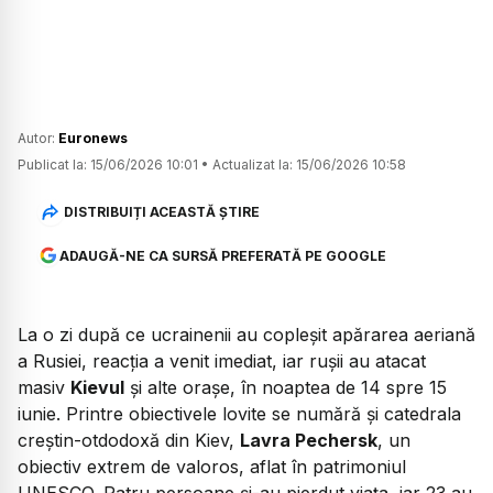
Autor:
Euronews
Publicat la:
15/06/2026 10:01
•
Actualizat la:
15/06/2026 10:58
DISTRIBUIȚI ACEASTĂ ȘTIRE
ADAUGĂ-NE CA SURSĂ PREFERATĂ PE GOOGLE
La o zi după ce ucrainenii au copleșit apărarea aeriană
a Rusiei, reacția a venit imediat, iar rușii au atacat
masiv
Kievul
și alte orașe, în noaptea de 14 spre 15
iunie. Printre obiectivele lovite se numără și catedrala
creștin-otdodoxă din Kiev,
Lavra Pechersk
, un
obiectiv extrem de valoros, aflat în patrimoniul
UNESCO. Patru persoane și-au pierdut viața, iar 23 au