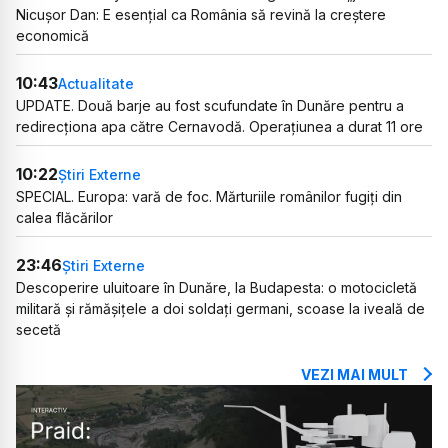
Nicușor Dan: E esențial ca România să revină la creștere
economică
10:43
Actualitate
UPDATE. Două barje au fost scufundate în Dunăre pentru a
redirecționa apa către Cernavodă. Operațiunea a durat 11 ore
10:22
Știri Externe
SPECIAL. Europa: vară de foc. Mărturiile românilor fugiți din
calea flăcărilor
23:46
Știri Externe
Descoperire uluitoare în Dunăre, la Budapesta: o motocicletă
militară și rămășițele a doi soldați germani, scoase la iveală de
secetă
VEZI MAI MULT