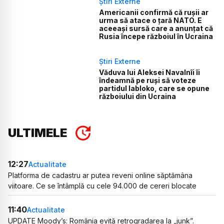
Știri Externe
Americanii confirmă că rușii ar
urma să atace o țară NATO. E
aceeași sursă care a anunțat că
Rusia începe războiul în Ucraina
Știri Externe
Văduva lui Aleksei Navalnîi îi
îndeamnă pe ruși să voteze
partidul Iabloko, care se opune
războiului din Ucraina
ULTIMELE
12:27
Actualitate
Platforma de cadastru ar putea reveni online săptămâna
viitoare. Ce se întâmplă cu cele 94.000 de cereri blocate
11:40
Actualitate
UPDATE Moody’s: România evită retrogradarea la „junk”.