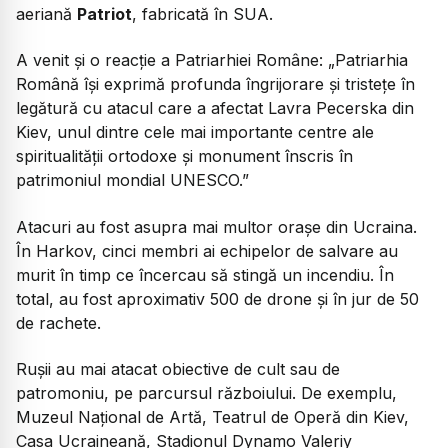
aeriană
Patriot
, fabricată în SUA.
A venit și o reacție a Patriarhiei Române:
„Patriarhia
Română îşi exprimă profunda îngrijorare şi tristeţe în
legătură cu atacul care a afectat Lavra Pecerska din
Kiev, unul dintre cele mai importante centre ale
spiritualităţii ortodoxe şi monument înscris în
patrimoniul mondial UNESCO.”
Atacuri au fost asupra mai multor orașe din Ucraina.
În Harkov, cinci membri ai echipelor de salvare au
murit în timp ce încercau să stingă un incendiu. În
total, au fost aproximativ 500 de drone și în jur de 50
de rachete.
Rușii au mai atacat obiective de cult sau de
patromoniu, pe parcursul războiului. De exemplu,
Muzeul Național de Artă, Teatrul de Operă din Kiev,
Casa Ucraineană, Stadionul Dynamo Valeriy