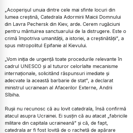
„Acoperișul unuia dintre cele mai sfinte locuri din
lumea creștină, Catedrala Adormirii Maicii Domnului
din Lavra Pechersk din Kiev, arde. Cerem rugăciuni
pentru mântuirea sanctuarului de la distrugere. Este o
crimă împotriva umanităţii, a istoriei, a creştinătăţii”
, a
spus mitropolitul Epifanie al Kievului.
„Vom iniția de urgență toate procedurile relevante în
cadrul UNESCO și al tuturor celorlalte mecanisme
internaționale, solicitând răspunsuri imediate și
adecvate la această barbarie de stat”
, a declarat
ministrul ucrainean al Afacerilor Externe, Andrii
Sîbiha.
Rușii nu recunosc că au lovit catedrala, însă confirmă
atacul asupra Ucrainei. Ei susțin că au atacat
„fabricile
militare din capitala ucraineană”
şi că, de fapt,
catedrala ar fi fost lovită de o rachetă de apărare