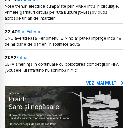
Noile trenuri electrice cumpărate prin PNRR intră în circulație.
Primele garnituri circulă pe ruta București–Brașov după
aproape un an de întârzieri
22:40
Știri Externe
ONU avertizează: Fenomenul El Niño ar putea împinge încă 49
de milioane de oameni în foamete acută
21:52
Fotbal
UEFA amenință în continuare cu boicotarea competițiilor FIFA:
„Scuzele lui Infantino nu schimbă nimic”
VEZI MAI MULT