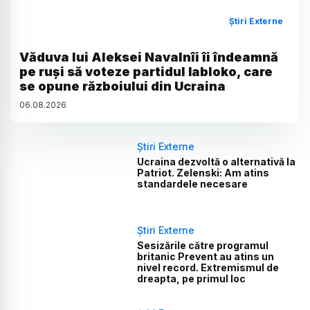
Știri Externe
Văduva lui Aleksei Navalnîi îi îndeamnă
pe ruși să voteze partidul Iabloko, care
se opune războiului din Ucraina
06
.
08
.
2026
Știri Externe
Ucraina dezvoltă o alternativă la
Patriot. Zelenski: Am atins
standardele necesare
Știri Externe
Sesizările către programul
britanic Prevent au atins un
nivel record. Extremismul de
dreapta, pe primul loc