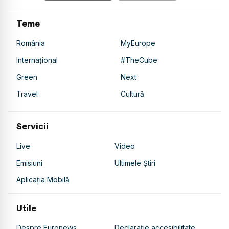
Teme
România
MyEurope
Internațional
#TheCube
Green
Next
Travel
Cultură
Servicii
Live
Video
Emisiuni
Ultimele Știri
Aplicația Mobilă
Utile
Despre Euronews
Declarație accesibilitate