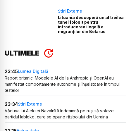
Știri Externe
Lituania descoperă un al treilea
tunel folosit pentru
introducerea ilegală a
migranților din Belarus
ULTIMELE
23:45
Lumea Digitală
Raport britanic: Modelele AI de la Anthropic și OpenAI au
manifestat comportamente autonome și înșelătoare în timpul
testelor
23:34
Știri Externe
Văduva lui Aleksei Navalnîi îi îndeamnă pe ruși să voteze
partidul Iabloko, care se opune războiului din Ucraina
23:15
Actualitate