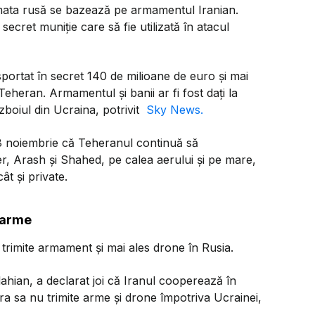
armata rusă se bazează pe armamentul Iranian.
secret muniție care să fie utilizată în atacul
sportat în secret 140 de milioane de euro și mai
eheran. Armamentul și banii ar fi fost dați la
boiul din Ucraina, potrivit
Sky News.
 8 noiembrie că Teheranul continuă să
, Arash și Shahed, pe calea aerului și pe mare,
cât și private.
 arme
 trimite armament şi mai ales drone în Rusia.
ahian, a declarat joi că Iranul cooperează în
ara sa nu trimite arme şi drone împotriva Ucrainei,