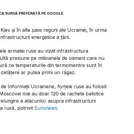
CA SURSĂ PREFERATĂ PE GOOGLE
iev și în alte șase reguni ale Ucrainei, în urma
frastructurii energetice a țării.
le armatei ruse au vizat infrastructura
 multă presiune pe milioanele de oameni care nu
ăsură ce temperaturile din termomentre sunt în
 cetățenii ar putea primi un răgaz.
e de Informații Ucrainene, forțele ruse au folosit
Moscovei mai au doar 120 de rachete balistice
elungire a atacurilor asupra infrastructurii
a rusă, potrivit
Euronews.