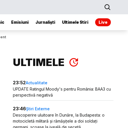
ic
Emisiuni
Jurnaliști
Ultimele Stiri
Live
ment
ULTIMELE
23:52
Actualitate
UPDATE Ratingul Moody's pentru România: BAA3 cu
perspectivă negativă
23:46
Știri Externe
Descoperire uluitoare în Dunăre, la Budapesta: o
motocicletă militară și rămășițele a doi soldați
germani, scoase la iveală de secetă