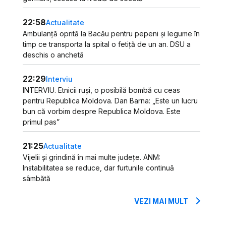
22:58
Actualitate
Ambulanță oprită la Bacău pentru pepeni și legume în
timp ce transporta la spital o fetiță de un an. DSU a
deschis o anchetă
22:29
Interviu
INTERVIU. Etnicii ruși, o posibilă bombă cu ceas
pentru Republica Moldova. Dan Barna: „Este un lucru
bun că vorbim despre Republica Moldova. Este
primul pas”
21:25
Actualitate
Vijelii și grindină în mai multe județe. ANM:
Instabilitatea se reduce, dar furtunile continuă
sâmbătă
VEZI MAI MULT