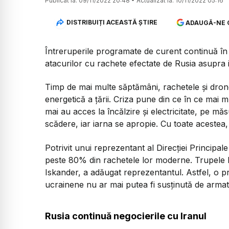
Publicat la:
09/11/2022 20:48
•
Actualizat la:
10/11/2022 05:16
DISTRIBUIȚI ACEASTĂ ȘTIRE
ADAUGĂ-NE 
Întreruperile programate de curent continuă în K
atacurilor cu rachete efectate de Rusia asupra in
Timp de mai multe săptămâni, rachetele și drone
energetică a țării. Criza pune din ce în ce mai
mai au acces la încălzire și electricitate, pe m
scădere, iar iarna se apropie. Cu toate acestea,
Potrivit unui reprezentant al Direcției Principal
peste 80% din rachetele lor moderne. Trupele 
Iskander, a adăugat reprezentantul. Astfel, o pr
ucrainene nu ar mai putea fi susținută de armat
Rusia continuă negocierile cu Iranul