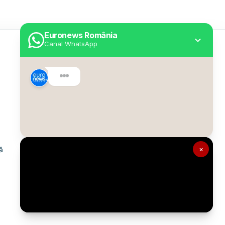
Euronews România
Canal WhatsApp
Utile
Despre Euronews
Declarație accesibilitate
Politica Cookie
Politica de confidențialitate
×
ă
Formular de contact
Transparență în utilizarea AI
Gestionați preferințele