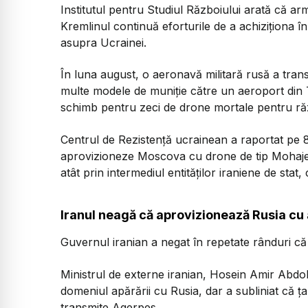
Institutul pentru Studiul Războiului arată că 
Kremlinul continuă eforturile de a achiziționa în 
asupra Ucrainei.
În luna august, o aeronavă militară rusă a tran
multe modele de muniție către un aeroport din T
schimb pentru zeci de drone mortale pentru răz
Centrul de Rezistență ucrainean a raportat pe
aprovizioneze Moscova cu drone de tip Mohajer
atât prin intermediul entităților iraniene de stat, 
Iranul neagă că aprovizionează Rusia cu
Guvernul iranian a negat în repetate rânduri că
Ministrul de externe iranian, Hosein Amir Abdol
domeniul apărării cu Rusia, dar a subliniat că ţ
transmite Agerpes.