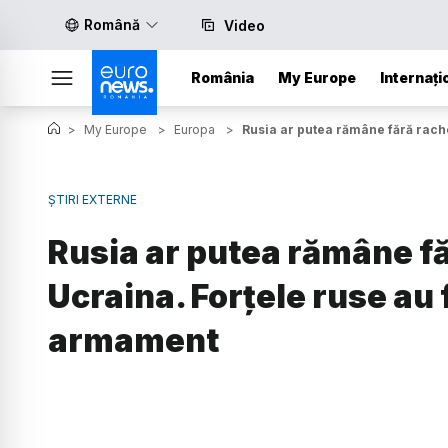
Română
Video
România
My Europe
Internați
>
My Europe
>
Europa
>
Rusia ar putea rămâne fără rache
ȘTIRI EXTERNE
Rusia ar putea rămâne fă
Ucraina. Forțele ruse au
armament