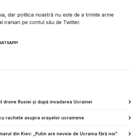
, dar politica noastră nu este de a trimite arme
ial iranian pe contul său de Twitter.
HATSAPP!
rat drone Rusiei și după invadarea Ucrainei
 cu rachete asupra orașelor ucrainene
imarul din Kiev: „Putin are nevoie de Ucraina fără noi”