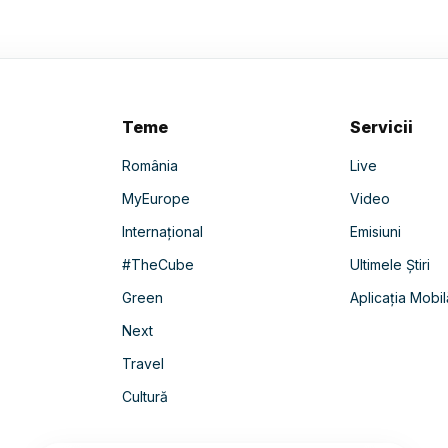
Teme
Servicii
România
Live
MyEurope
Video
Internațional
Emisiuni
#TheCube
Ultimele Știri
Green
Aplicația Mobil
Next
Travel
Cultură