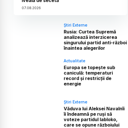
iveală de secetă
07
.
08
.
2026
Știri Externe
Rusia: Curtea Supremă
analizează interzicerea
singurului partid anti-război
înaintea alegerilor
Actualitate
Europa se topește sub
caniculă: temperaturi
record și restricții de
energie
Știri Externe
Văduva lui Aleksei Navalnîi
îi îndeamnă pe ruși să
voteze partidul Iabloko,
care se opune războiului