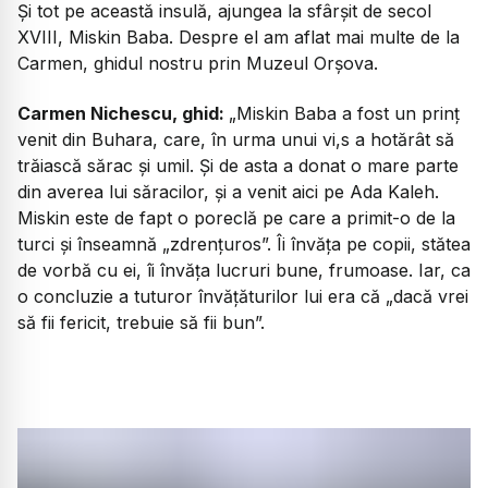
Și tot pe această insulă, ajungea la sfârșit de secol
XVIII, Miskin Baba. Despre el am aflat mai multe de la
Carmen, ghidul nostru prin Muzeul Orșova.
Carmen Nichescu, ghid:
„Miskin Baba a fost un prinț
venit din Buhara, care, în urma unui vi,s a hotărât să
trăiască sărac și umil. Și de asta a donat o mare parte
din averea lui săracilor, și a venit aici pe Ada Kaleh.
Miskin este de fapt o poreclă pe care a primit-o de la
turci și înseamnă „zdrențuros”. Îi învăța pe copii, stătea
de vorbă cu ei, îi învăța lucruri bune, frumoase. Iar, ca
o concluzie a tuturor învățăturilor lui era că „dacă vrei
să fii fericit, trebuie să fii bun”.