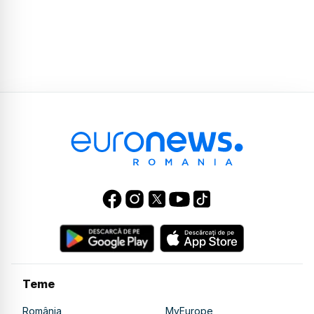
Teme
România
MyEurope