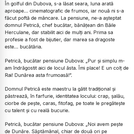
În golful din Dubova, s-a lăsat seara, luna arată
aproape… cinematografic de frumos, iar nouă ni s-a
făcut poftă de mâncare. La pensiune, ne-a așteptat
domnul Petrică, chef bucătar, bănățean din Băile
Herculane, dar stabilit aici de mulți ani. Prima sa
profesie a fost de bijutier, dar marea sa dragoste
este… bucătăria.
Petrică, bucătar pensiune Dubova:
„Pur și simplu m-
am îndrăgostit aici de locul ăsta. Îmi place! E un colț de
Rai! Dunărea asta frumoasă!”.
Domnul Petrică este maestru la gătit tradițional și
păstrează, în farfurie, identitatea locului: crap, șalău,
ciorbe de pește, caras, fitofag, pe toate le pregătește
cu talent și cu reală bucurie.
Petrică, bucătar pensiune Dubova:
„Noi avem pește
de Dunăre. Săptămânal, chiar de două ori pe