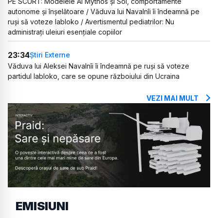
PE SCURT: Modelele AI Mythos și Sol, comportamente
autonome și înșelătoare / Văduva lui Navalnîi îi îndeamnă pe
ruși să voteze Iabloko / Avertismentul pediatrilor: Nu
administrați uleiuri esențiale copiilor
23:34
Știri Externe
Văduva lui Aleksei Navalnîi îi îndeamnă pe ruși să voteze
partidul Iabloko, care se opune războiului din Ucraina
VEZI MAI MULT
EMISIUNI