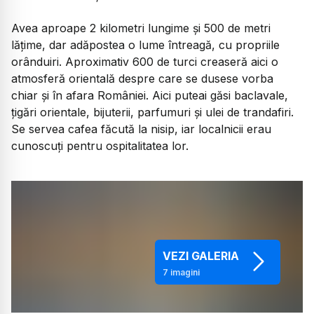
Avea aproape 2 kilometri lungime și 500 de metri
lățime, dar adăpostea o lume întreagă, cu propriile
orânduiri. Aproximativ 600 de turci creaseră aici o
atmosferă orientală despre care se dusese vorba
chiar și în afara României. Aici puteai găsi baclavale,
țigări orientale, bijuterii, parfumuri și ulei de trandafiri.
Se servea cafea făcută la nisip, iar localnicii erau
cunoscuți pentru ospitalitatea lor.
VEZI GALERIA
7
imagini