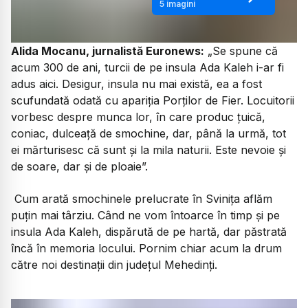
5
imagini
Alida Mocanu, jurnalistă Euronews:
„Se spune că
acum 300 de ani, turcii de pe insula Ada Kaleh i-ar fi
adus aici. Desigur, insula nu mai există, ea a fost
scufundată odată cu apariția Porților de Fier. Locuitorii
vorbesc despre munca lor, în care produc țuică,
coniac, dulceață de smochine, dar, până la urmă, tot
ei mărturisesc că sunt și la mila naturii. Este nevoie și
de soare, dar și de ploaie”.
Cum arată smochinele prelucrate în Svinița aflăm
puțin mai târziu. Când ne vom întoarce în timp și pe
insula Ada Kaleh, dispărută de pe hartă, dar păstrată
încă în memoria locului. Pornim chiar acum la drum
către noi destinații din județul Mehedinți.