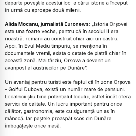
departe poveștile acestui loc, a cărui istorie a început
în urmă cu aproape două milenii.
Alida Mocanu, jurnalistă Euronews:
„Istoria Orșovei
este una foarte veche, pentru că în secolul II era
noastră, romanii au construit chiar aici un castru.
Apoi, în Evul Mediu timpuriu, se menționa în
documentele vremii, exista o cetate de piatră chiar în
această zonă. Mai târziu, Orșova a devenit un
avanpost al austriecilor pe Dunăre”.
Un avantaj pentru turiști este faptul că în zona Orșova
- Golful Dubova, există un număr mare de pensiuni.
Localnicii știu bine potențialul locului, astfel încât oferă
servicii de calitate. Un lucru important pentru orice
călător, gastronomia, este cu siguranță un as în
mânecă. Iar peștele proaspăt scos din Dunăre
îmbogățește orice masă.