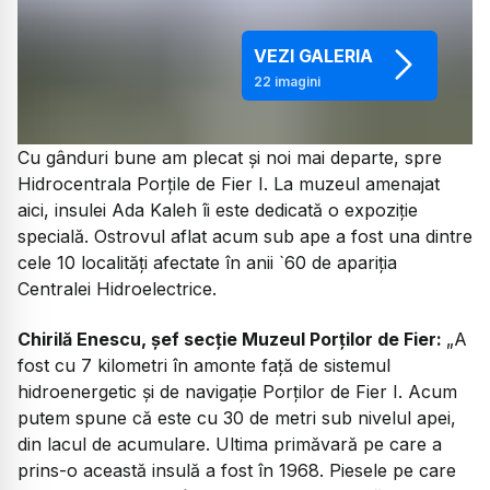
VEZI GALERIA
22
imagini
Cu gânduri bune am plecat și noi mai departe, spre
Hidrocentrala Porțile de Fier I. La muzeul amenajat
aici, insulei Ada Kaleh îi este dedicată o expoziție
specială. Ostrovul aflat acum sub ape a fost una dintre
cele 10 localități afectate în anii `60 de apariția
Centralei Hidroelectrice.
Chirilă Enescu, șef secție Muzeul Porților de Fier:
„A
fost cu 7 kilometri în amonte față de sistemul
hidroenergetic și de navigație Porților de Fier I. Acum
putem spune că este cu 30 de metri sub nivelul apei,
din lacul de acumulare. Ultima primăvară pe care a
prins-o această insulă a fost în 1968. Piesele pe care