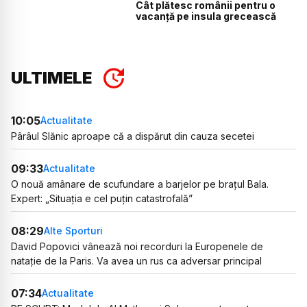
Cât plătesc românii pentru o
vacanță pe insula grecească
ULTIMELE
10:05
Actualitate
Pârâul Slănic aproape că a dispărut din cauza secetei
09:33
Actualitate
O nouă amânare de scufundare a barjelor pe brațul Bala.
Expert: „Situația e cel puțin catastrofală”
08:29
Alte Sporturi
David Popovici vânează noi recorduri la Europenele de
natație de la Paris. Va avea un rus ca adversar principal
07:34
Actualitate