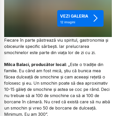
VEZI GALERIA
12
imagini
Fiecare în parte păstrează viu spiritul, gastronomia și
obiceiurile specific sârbești. Iar prelucrarea
smochinelor este parte din viața lor de zi cu zi.
Milca Balaci, producător local:
„Este o tradiție din
familie. Eu când am fost mică, știu că bunica mea
făcea dulceață de smochine și cam aceeași rețetă o
folosesc și eu. Un smochin poate să dea aproximativ
10-15 găleți de smochine și astea se coc pe rând. Deci
nu trebuie să ai 100 de smochine ca să ai 100 de
borcane în cămară. Nu cred că există care să nu aibă
un smochin și vreo 50 de borcane de dulceață.
Minimum. Eu am 300”.