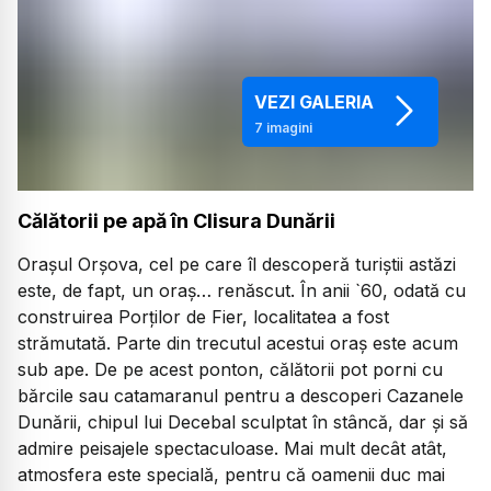
VEZI GALERIA
7
imagini
Călătorii pe apă în Clisura Dunării
Orașul Orșova, cel pe care îl descoperă turiștii astăzi
este, de fapt, un oraș… renăscut. În anii `60, odată cu
construirea Porților de Fier, localitatea a fost
strămutată. Parte din trecutul acestui oraș este acum
sub ape. De pe acest ponton, călătorii pot porni cu
bărcile sau catamaranul pentru a descoperi Cazanele
Dunării, chipul lui Decebal sculptat în stâncă, dar și să
admire peisajele spectaculoase. Mai mult decât atât,
atmosfera este specială, pentru că oamenii duc mai