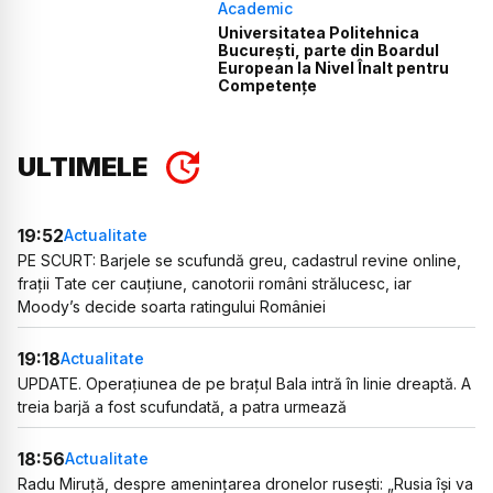
Academic
Universitatea Politehnica
București, parte din Boardul
European la Nivel Înalt pentru
Competențe
ULTIMELE
19:52
Actualitate
PE SCURT: Barjele se scufundă greu, cadastrul revine online,
frații Tate cer cauțiune, canotorii români strălucesc, iar
Moody’s decide soarta ratingului României
19:18
Actualitate
UPDATE. Operațiunea de pe brațul Bala intră în linie dreaptă. A
treia barjă a fost scufundată, a patra urmează
18:56
Actualitate
Radu Miruță, despre amenințarea dronelor rusești: „Rusia își va