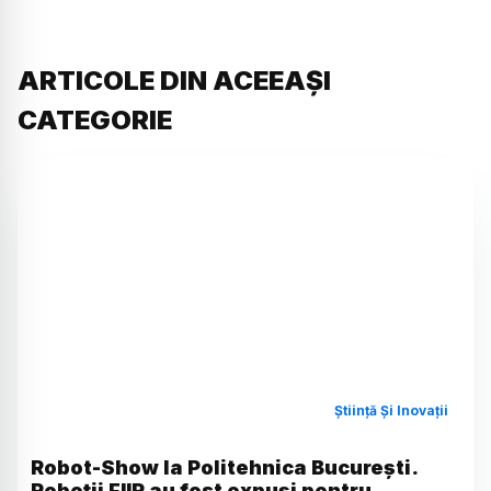
ARTICOLE DIN ACEEAȘI
CATEGORIE
Știință Și Inovații
Robot-Show la Politehnica București.
Roboții FIIR au fost expuși pentru