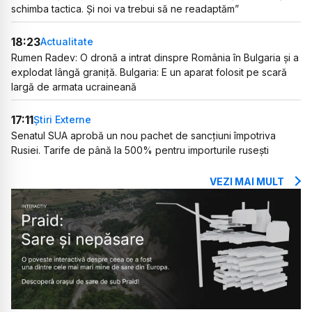
schimba tactica. Și noi va trebui să ne readaptăm”
18:23
Actualitate
Rumen Radev: O dronă a intrat dinspre România în Bulgaria și a
explodat lângă graniță. Bulgaria: E un aparat folosit pe scară
largă de armata ucraineană
17:11
Știri Externe
Senatul SUA aprobă un nou pachet de sancțiuni împotriva
Rusiei. Tarife de până la 500% pentru importurile rusești
VEZI MAI MULT