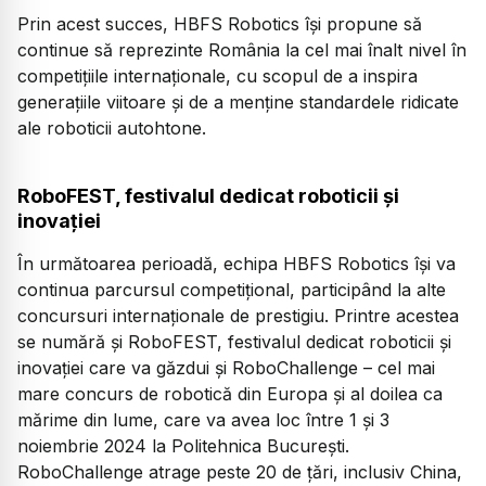
Prin acest succes, HBFS Robotics își propune să
continue să reprezinte România la cel mai înalt nivel în
competițiile internaționale, cu scopul de a inspira
generațiile viitoare și de a menține standardele ridicate
ale roboticii autohtone.
RoboFEST, festivalul dedicat roboticii și
inovației
În următoarea perioadă, echipa HBFS Robotics își va
continua parcursul competițional, participând la alte
concursuri internaționale de prestigiu. Printre acestea
se numără și RoboFEST, festivalul dedicat roboticii și
inovației care va găzdui și RoboChallenge – cel mai
mare concurs de robotică din Europa și al doilea ca
mărime din lume, care va avea loc între 1 și 3
noiembrie 2024 la Politehnica București.
RoboChallenge atrage peste 20 de țări, inclusiv China,