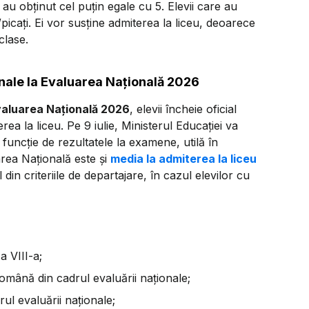
 au obținut cel puțin egale cu 5. Elevii care au
picați. Ei vor susține admiterea la liceu, deoarece
clase.
inale la Evaluarea Națională 2026
Evaluarea Națională 2026
, elevii încheie oficial
a la liceu. Pe 9 iulie, Ministerul Educației va
 funcție de rezultatele la examene, utilă în
rea Națională este și
media la admiterea la liceu
 din criteriile de departajare, în cazul elevilor cu
a VIII-a;
română din cadrul evaluării naționale;
ul evaluării naționale;