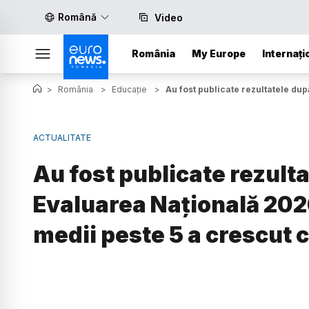
Română
Video
România
My Europe
Internați
>
România
>
Educație
>
Au fost publicate rezultatele dup
ACTUALITATE
Au fost publicate rezulta
Evaluarea Națională 2026
medii peste 5 a crescut 