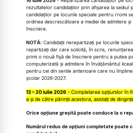
16 iulie 2026
- Repartizarea candidaților pe loc
rezultatelor candidaților prin afișarea la sediul 
candidaților pe locurile speciale pentru rromi se
ordinea descrescătoare a mediei de admitere și 
înscriere.
NOTĂ:
Candidații nerepartizați pe locurile spec
repartizați dar care solicită, în scris, renunțarea
primi o nouă fișă de înscriere pentru a putea pa
computerizată și admitere în învățământul liceal
pentru cei din seriile anterioare care nu împline
școlar 2026-2027.
13 – 20 iulie 2026
- Completarea opțiunilor în fiș
a și de către părinții acestora, asistați de diriginț
Orice opțiune greșită poate conduce la o rep
Numărul redus de opțiuni completate poate 