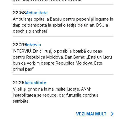
22:58
Actualitate
Ambulanță oprită la Bacău pentru pepeni și legume în
timp ce transporta la spital o fetiță de un an. DSU a
deschis o anchetă
22:29
Interviu
INTERVIU. Etnicii ruși, o posibilă bombă cu ceas
pentru Republica Moldova. Dan Barna: „Este un lucru
bun că vorbim despre Republica Moldova. Este
primul pas”
21:25
Actualitate
Vijelii și grindină în mai multe județe. ANM:
Instabilitatea se reduce, dar furtunile continuă
sâmbătă
VEZI MAI MULT