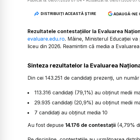
Publicat la:
08/07/2026 07:04
•
Actualizat la:
08/07/2026 07:
DISTRIBUIȚI ACEASTĂ ȘTIRE
ADAUGĂ-NE 
Rezultatele contestațiilor la Evaluarea Națio
evaluare.edu.ro
. Mâine, Ministerul Educației va 
liceu din 2026. Reamintim că media a Evaluarea 
Sinteza rezultatelor la Evaluarea Națion
Din cei 143.251 de candidaţi prezenți, un număr
113.316 candidaţi (79,1%) au obţinut medii m
29.935 candidaţi (20,9%) au obţinut medii ma
7 candidaţi au obţinut media 10
Au fost depuse
14.176 de contestații
(4,79% din
Pe discipline, contestațiile au următoarea distrib