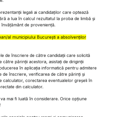
ce.
rezentanții legali ai candidaților care optează
ără a lua în calcul rezultatul la proba de limbă şi
de învăţământ de provenienţă.
ean/al municipiului Bucureşti a absolvenţilor
e de înscriere de către candidații care solicită
către părinții acestora, asistați de diriginții
troducerea în aplicația informatică pentru admitere
 de înscriere, verificarea de către părinți și
ă de calculator, corectarea eventualelor greșeli în
orectate din calculator.
a mai fi luată în considerare. Orice opțiune
!