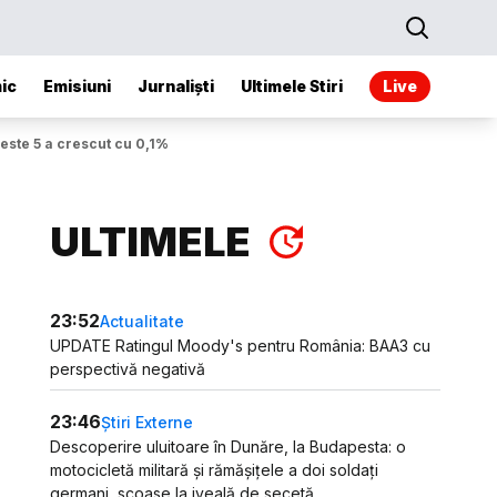
ic
Emisiuni
Jurnaliști
Ultimele Stiri
Live
peste 5 a crescut cu 0,1%
ULTIMELE
23:52
Actualitate
UPDATE Ratingul Moody's pentru România: BAA3 cu
perspectivă negativă
23:46
Știri Externe
Descoperire uluitoare în Dunăre, la Budapesta: o
motocicletă militară și rămășițele a doi soldați
germani, scoase la iveală de secetă