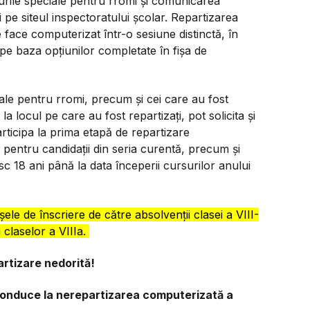
urile speciale pentru rromi și comunicarea
și pe siteul inspectoratului școlar. Repartizarea
 face computerizat într-o sesiune distinctă, în
pe baza opțiunilor completate în fișa de
iale pentru rromi, precum și cei care au fost
 la locul pe care au fost repartizați, pot solicita și
rticipa la prima etapă de repartizare
 pentru candidații din seria curentă, precum și
sc 18 ani până la data începerii cursurilor anului
ele de înscriere de către absolvenții clasei a VIII-
ii claselor a VIIIa.
artizare nedorită!
conduce la nerepartizarea computerizată a