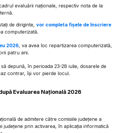
adrul evaluării naționale, respectiv nota de la
ternă.
stați de diriginte,
vor completa fișele de înscriere
ea computerizată.
iceu 2026
, va avea loc repartizarea computerizată,
orii patru ani.
e să depună, în perioada 23-28 iulie, dosarele de
caz contrar, își vor pierde locul.
, după Evaluarea Națională 2026
ională de admitere către comisiile judeţene a
i judeţene prin activarea, în aplicația informatică