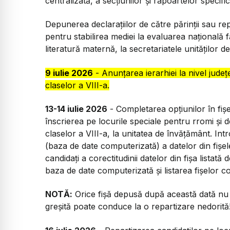
centralizată, a secțiunilor și rapoartelor specifi
Depunerea declarațiilor de către părinții sau rep
pentru stabilirea mediei la evaluarea naţională f
literatură maternă, la secretariatele unităţilor 
9 iulie 2026
- Anunţarea ierarhiei la nivel judeţ
claselor a VIII-a.
13-14 iulie 2026
- Completarea opțiunilor în fișel
înscrierea pe locurile speciale pentru rromi și de 
claselor a VIII-a, la unitatea de învățământ. In
(baza de date computerizată) a datelor din fișele
candidați a corectitudinii datelor din fișa listat
baza de date computerizată și listarea fișelor c
NOTĂ:
Orice fișă depusă după această dată nu v
greșită poate conduce la o repartizare nedorită