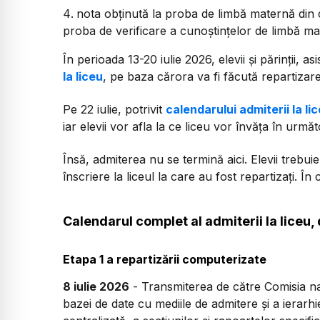
nota obținută la proba de limbă maternă din c
proba de verificare a cunoștințelor de limbă ma
În perioada 13-20 iulie 2026, elevii și părinții, asi
la liceu
, pe baza cărora va fi făcută repartizar
Pe 22 iulie, potrivit
calendarului admiterii la l
iar elevii vor afla la ce liceu vor învăța în următ
Însă, admiterea nu se termină aici. Elevii trebui
înscriere la liceul la care au fost repartizați. În 
Calendarul complet al admiterii la liceu
Etapa 1 a repartizării computerizate
8 iulie 2026
- Transmiterea de către Comisia naț
bazei de date cu mediile de admitere şi a ierarhie