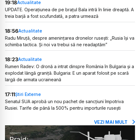
19:18
Actualitate
UPDATE. Operațiunea de pe brațul Bala intră în linie dreaptă. A
treia barjă a fost scufundată, a patra urmează
18:56
Actualitate
Radu Miruță, despre amenințarea dronelor rusești: „Rusia își va
schimba tactica. Și noi va trebui să ne readaptăm”
18:23
Actualitate
Rumen Radev: O dronă a intrat dinspre România în Bulgaria și a
explodat lângă graniță. Bulgaria: E un aparat folosit pe scară
largă de armata ucraineană
17:11
Știri Externe
Senatul SUA aprobă un nou pachet de sancțiuni împotriva
Rusiei. Tarife de până la 500% pentru importurile rusești
VEZI MAI MULT