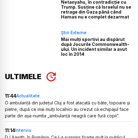
Netanyahu, în contradicție cu
Trump. Susține că Israelul nu se
retrage din Gaza până când
Hamas nu e complet dezarmat
Știri Externe
Mai mulți sportivi au dispărut
după Jocurile Commonwealth-
ului. Un incident similar a avut
loc în 2014
ULTIMELE
11:44
Actualitate
O ambulanță din județul Cluj a fost atacată cu bâte, topoare și
pietre, după ce mai mulți localnici au crezut că echipajul face
parte din așa-numita „ambulanță neagră care fură copii”.
11:14
Interviu
DJ Xenith, în România. Ce l-a surprins foarte mult la publicul