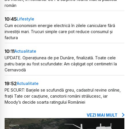
român
10:45
Lifestyle
Cum economisim energie electrică în zilele caniculare fără
investiții mari. Trucuri simple care pot reduce consumul și
factura
10:11
Actualitate
UPDATE. Operațiunea de pe Dunăre, finalizată. Toate cele
patru barje au fost scufundate: Am câștigat opt centimetri la
Cernavodă
19:52
Actualitate
PE SCURT: Barjele se scufundă greu, cadastrul revine online,
frații Tate cer cauțiune, canotorii români strălucesc, iar
Moody’s decide soarta ratingului României
VEZI MAI MULT