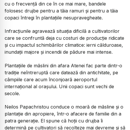
cu o frecvență din ce în ce mai mare, bandele
folosesc drujbe pentru a tăia ramuri și pentru a tăia
copaci întregi în plantațiile nesupravegheate.
Infracțiunile agravează situația dificilă a cultivatorilor
care se confruntă deja cu costuri de producție ridicate
și cu impactul schimbărilor climatice: ierni călduroase,
inundații majore și incendii de pădure mai intense.
Plantațiile de măslini din afara Atenei fac parte dintr-o
tradiție neîntreruptă care datează din antichitate, pe
câmpiile care acum înconjoară aeroportul
internațional al orașului. Unii copaci sunt vechi de
secole.
Neilos Papachristou conduce o moară de măsline și o
plantație din apropiere, într-o afacere de familie din a
patra generație. El spune că hoții cu drujba îi
determină pe cultivatori să recolteze mai devreme și să