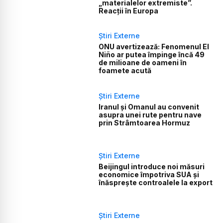
„materialelor extremiste”.
Reacții în Europa
Știri Externe
ONU avertizează: Fenomenul El
Niño ar putea împinge încă 49
de milioane de oameni în
foamete acută
Știri Externe
Iranul și Omanul au convenit
asupra unei rute pentru nave
prin Strâmtoarea Hormuz
Știri Externe
Beijingul introduce noi măsuri
economice împotriva SUA și
înăsprește controalele la export
Știri Externe