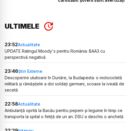
carosabil: șoferii sunt avertizați
ULTIMELE
23:52
Actualitate
UPDATE Ratingul Moody's pentru România: BAA3 cu
perspectivă negativă
23:46
Știri Externe
Descoperire uluitoare în Dunăre, la Budapesta: o motocicletă
militară și rămășițele a doi soldați germani, scoase la iveală de
secetă
22:58
Actualitate
Ambulanță oprită la Bacău pentru pepeni și legume în timp ce
transporta la spital o fetiță de un an. DSU a deschis o anchetă
22:29
Interviu