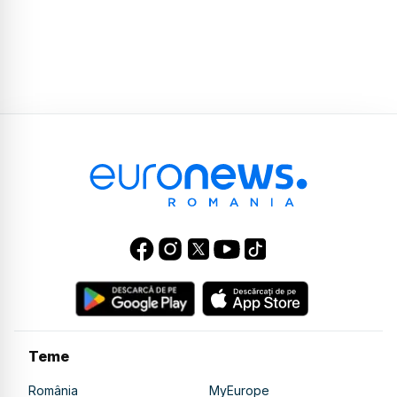
Teme
România
MyEurope