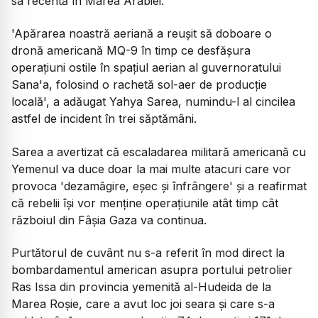
sa recentă în Marea Arabiei.
'Apărarea noastră aeriană a reușit să doboare o
dronă americană MQ-9 în timp ce desfășura
operațiuni ostile în spațiul aerian al guvernoratului
Sana'a, folosind o rachetă sol-aer de producție
locală', a adăugat Yahya Sarea, numindu-l al cincilea
astfel de incident în trei săptămâni.
Sarea a avertizat că escaladarea militară americană cu
Yemenul va duce doar la mai multe atacuri care vor
provoca 'dezamăgire, eșec și înfrângere' și a reafirmat
că rebelii își vor menține operațiunile atât timp cât
războiul din Fâșia Gaza va continua.
Purtătorul de cuvânt nu s-a referit în mod direct la
bombardamentul american asupra portului petrolier
Ras Issa din provincia yemenită al-Hudeida de la
Marea Roșie, care a avut loc joi seara și care s-a