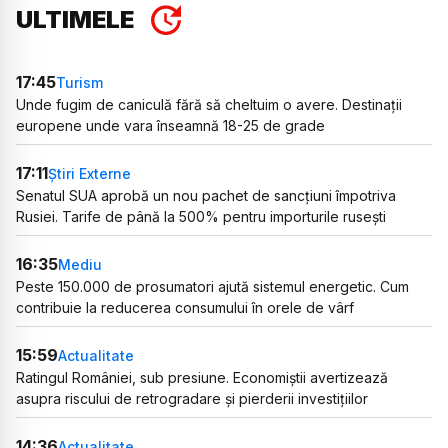
ULTIMELE
17:45
Turism
Unde fugim de caniculă fără să cheltuim o avere. Destinații
europene unde vara înseamnă 18-25 de grade
17:11
Știri Externe
Senatul SUA aprobă un nou pachet de sancțiuni împotriva
Rusiei. Tarife de până la 500% pentru importurile rusești
16:35
Mediu
Peste 150.000 de prosumatori ajută sistemul energetic. Cum
contribuie la reducerea consumului în orele de vârf
15:59
Actualitate
Ratingul României, sub presiune. Economiștii avertizează
asupra riscului de retrogradare și pierderii investițiilor
14:36
Actualitate