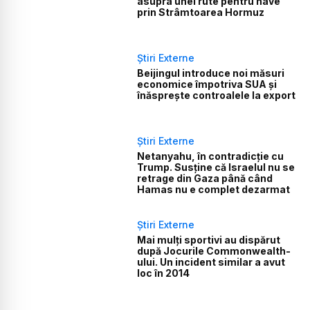
asupra unei rute pentru nave
prin Strâmtoarea Hormuz
Știri Externe
Beijingul introduce noi măsuri
economice împotriva SUA și
înăsprește controalele la export
Știri Externe
Netanyahu, în contradicție cu
Trump. Susține că Israelul nu se
retrage din Gaza până când
Hamas nu e complet dezarmat
Știri Externe
Mai mulți sportivi au dispărut
după Jocurile Commonwealth-
ului. Un incident similar a avut
loc în 2014