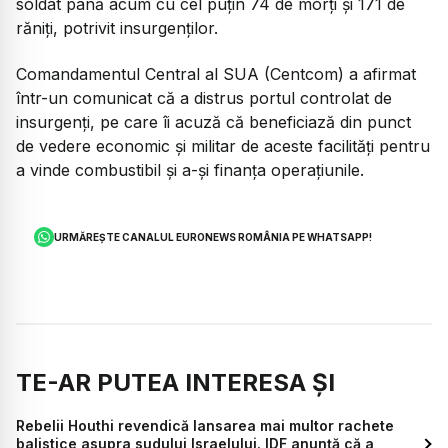
soldat până acum cu cel puțin 74 de morți și 171 de
răniți, potrivit insurgenților.
Comandamentul Central al SUA (Centcom) a afirmat
într-un comunicat că a distrus portul controlat de
insurgenți, pe care îi acuză că beneficiază din punct
de vedere economic și militar de aceste facilități pentru
a vinde combustibil și a-și finanța operațiunile.
URMĂREȘTE CANALUL EURONEWS ROMÂNIA PE WHATSAPP!
TE-AR PUTEA INTERESA ȘI
Rebelii Houthi revendică lansarea mai multor rachete
balistice asupra sudului Israelului. IDF anunță că a