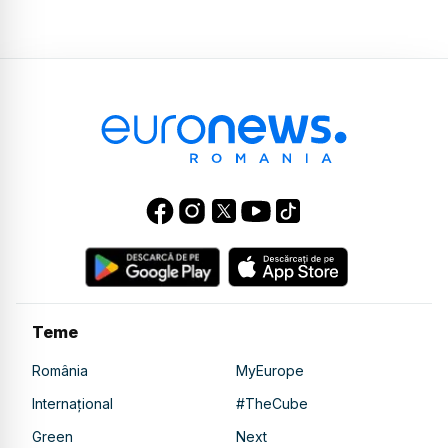
Teme
România
MyEurope
Internațional
#TheCube
Green
Next