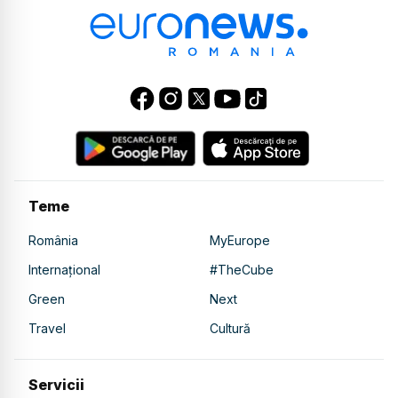
Teme
România
MyEurope
Internațional
#TheCube
Green
Next
Travel
Cultură
Servicii