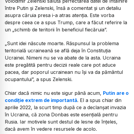
Volodimir Zelenski salută perfectarea datei de întâlnire
între Putin și Zelenski, însă a comentat și un detaliu
asupra căruia presa i-a atras atenția. Este vorba
despre ceea ce a spus Trump, care a făcut referire la
un
„schimb de teritorii în beneficiul fiecăruia”.
„Sunt idei născute moarte. Răspunsul la problema
teritorială ucraineană se află deja în Constituţia
Ucrainei. Nimeni nu se va abate de la asta. Ucraina
este pregătită pentru decizii reale care pot aduce
pacea, dar poporul ucrainean nu își va da pământul
ocupantului”,
a spus Zelenski.
Chiar dacă nimic nu este sigur până acum,
Putin are o
condiție extrem de importantă
. El a spus chiar din
aprilie 2022, la scurt timp după ce a declanșat invazia
în Ucraina, că zona Donbas este esențială pentru
Rusia. Iar motivele sunt destul de lesne de înțeles,
dacă avem în vedere resursele de acolo.