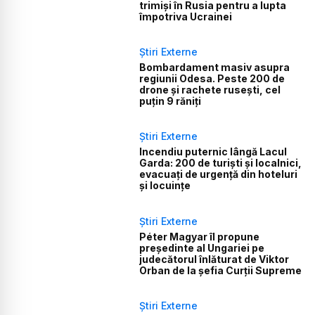
trimiși în Rusia pentru a lupta
împotriva Ucrainei
Știri Externe
Bombardament masiv asupra
regiunii Odesa. Peste 200 de
drone și rachete rusești, cel
puțin 9 răniți
Știri Externe
Incendiu puternic lângă Lacul
Garda: 200 de turiști și localnici,
evacuați de urgență din hoteluri
și locuințe
Știri Externe
Péter Magyar îl propune
președinte al Ungariei pe
judecătorul înlăturat de Viktor
Orban de la șefia Curții Supreme
Știri Externe