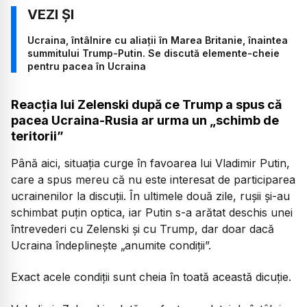
Ucraina, întâlnire cu aliații în Marea Britanie, înaintea
summitului Trump-Putin. Se discută elemente-cheie
pentru pacea în Ucraina
Reacția lui Zelenski după ce Trump a spus că
pacea Ucraina-Rusia ar urma un „schimb de
teritorii”
Până aici, situația curge în favoarea lui Vladimir Putin,
care a spus mereu că nu este interesat de participarea
ucrainenilor la discuții. În ultimele două zile, rușii și-au
schimbat puțin optica, iar Putin s-a arătat deschis unei
întrevederi cu Zelenski și cu Trump, dar doar dacă
Ucraina îndeplinește
„anumite condiții”.
Exact acele condiții sunt cheia în toată această dicuție.