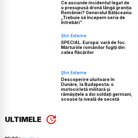
Ce ascunde incidentul legat de
o presupusă dronă lângă granița
României? Generalul Bălăceanu:
„Trebuie să începem seria de
întrebări”
Știri Externe
SPECIAL. Europa: vară de foc.
Mărturiile românilor fugiți din
calea flăcărilor
Știri Externe
Descoperire uluitoare în
Dunăre, la Budapesta: o
motocicletă militară și
rămășițele a doi soldați germani,
scoase la iveală de secetă
ULTIMELE